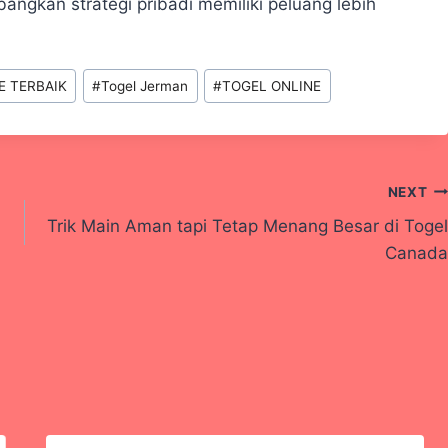
gkan strategi pribadi memiliki peluang lebih
E TERBAIK
#
Togel Jerman
#
TOGEL ONLINE
NEXT
Trik Main Aman tapi Tetap Menang Besar di Togel
Canada