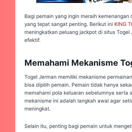
Bagi pemain yang ingin meraih kemenangan 
yang tepat sangat penting. Berikut ini
KING T
meningkatkan peluang jackpot di situs Toge
efektif.
Memahami Mekanisme Tog
Togel Jerman memiliki mekanisme permainan 
bisa dipilih pemain. Pemain tidak hanya sek
memahami pola keluaran sebelumnya serta 
mekanisme ini adalah langkah awal agar seti
meningkat.
Selain itu, penting bagi pemain untuk menget