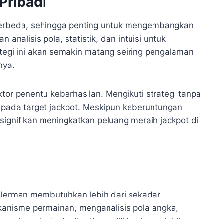
Pribadi
berbeda, sehingga penting untuk mengembangkan
analisis pola, statistik, dan intuisi untuk
egi ini akan semakin matang seiring pengalaman
nya.
aktor penentu keberhasilan. Mengikuti strategi tanpa
pada target jackpot. Meskipun keberuntungan
signifikan meningkatkan peluang meraih jackpot di
l Jerman membutuhkan lebih dari sekadar
nisme permainan, menganalisis pola angka,