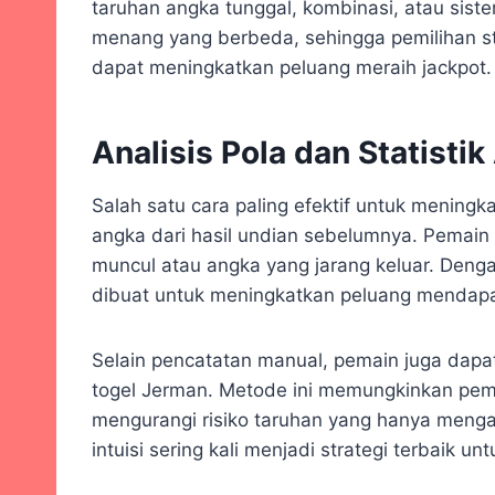
taruhan angka tunggal, kombinasi, atau siste
menang yang berbeda, sehingga pemilihan st
dapat meningkatkan peluang meraih jackpot.
Analisis Pola dan Statisti
Salah satu cara paling efektif untuk mening
angka dari hasil undian sebelumnya. Pemain
muncul atau angka yang jarang keluar. Dengan
dibuat untuk meningkatkan peluang mendapa
Selain pencatatan manual, pemain juga dapat 
togel Jerman. Metode ini memungkinkan pem
mengurangi risiko taruhan yang hanya menga
intuisi sering kali menjadi strategi terbaik 