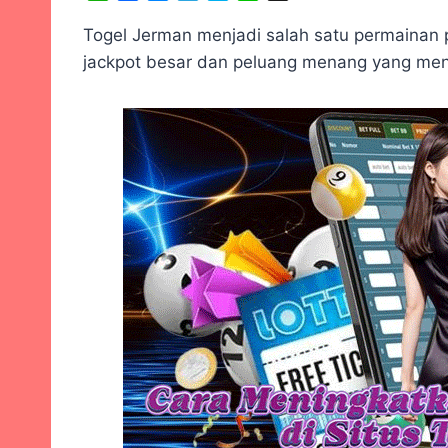
h
a
e
e
k
i
a
c
s
l
y
n
Togel Jerman menjadi salah satu permainan 
t
e
s
e
p
e
jackpot besar dan peluang menang yang men
s
b
e
g
e
A
o
n
r
p
o
g
a
p
k
e
m
r