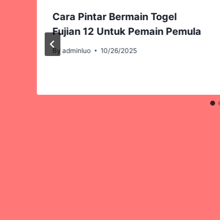
Cara Pintar Bermain Togel
Fujian 12 Untuk Pemain Pemula
By
adminluo
10/26/2025