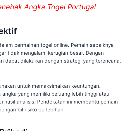
ebak Angka Togel Portugal
ktif
alam permainan togel online. Pemain sebaiknya
gar tidak mengalami kerugian besar. Dengan
an dapat dilakukan dengan strategi yang terencana,
digunakan untuk memaksimalkan keuntungan.
angka yang memiliki peluang lebih tinggi atau
i hasil analisis. Pendekatan ini membantu pemain
engambil risiko berlebihan.