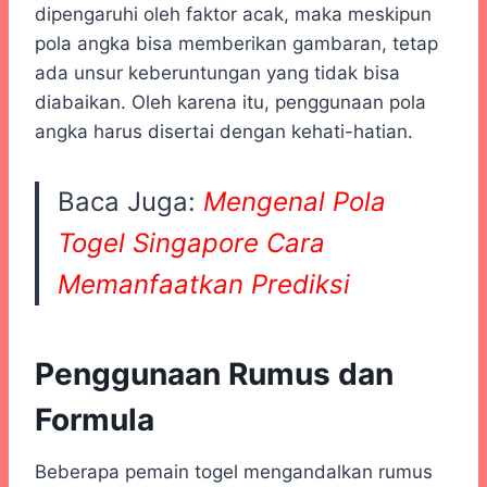
dipengaruhi oleh faktor acak, maka meskipun
pola angka bisa memberikan gambaran, tetap
ada unsur keberuntungan yang tidak bisa
diabaikan. Oleh karena itu, penggunaan pola
angka harus disertai dengan kehati-hatian.
Baca Juga:
Mengenal Pola
Togel Singapore Cara
Memanfaatkan Prediksi
Penggunaan Rumus dan
Formula
Beberapa pemain togel mengandalkan rumus