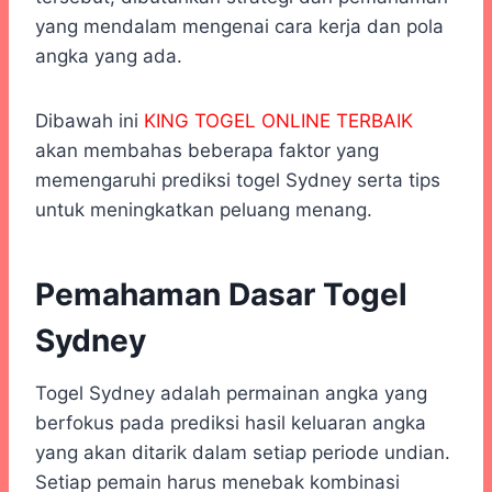
yang mendalam mengenai cara kerja dan pola
angka yang ada.
Dibawah ini
KING TOGEL ONLINE TERBAIK
akan membahas beberapa faktor yang
memengaruhi prediksi togel Sydney serta tips
untuk meningkatkan peluang menang.
Pemahaman Dasar Togel
Sydney
Togel Sydney adalah permainan angka yang
berfokus pada prediksi hasil keluaran angka
yang akan ditarik dalam setiap periode undian.
Setiap pemain harus menebak kombinasi