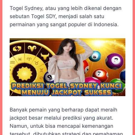
h
a
e
e
k
i
a
c
s
l
y
n
Togel Sydney, atau yang lebih dikenal dengan
t
e
s
e
p
e
sebutan Togel SDY, menjadi salah satu
s
b
e
g
e
permainan yang sangat populer di Indonesia.
A
o
n
r
p
o
g
a
p
k
e
m
r
Banyak pemain yang berharap dapat meraih
jackpot besar melalui prediksi yang akurat.
Namun, untuk bisa mencapai kemenangan
tersebut, dibutuhkan strategi dan pemahaman