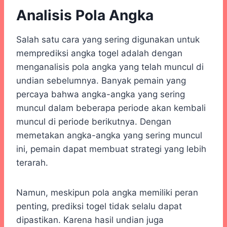
Analisis Pola Angka
Salah satu cara yang sering digunakan untuk
memprediksi angka togel adalah dengan
menganalisis pola angka yang telah muncul di
undian sebelumnya. Banyak pemain yang
percaya bahwa angka-angka yang sering
muncul dalam beberapa periode akan kembali
muncul di periode berikutnya. Dengan
memetakan angka-angka yang sering muncul
ini, pemain dapat membuat strategi yang lebih
terarah.
Namun, meskipun pola angka memiliki peran
penting, prediksi togel tidak selalu dapat
dipastikan. Karena hasil undian juga