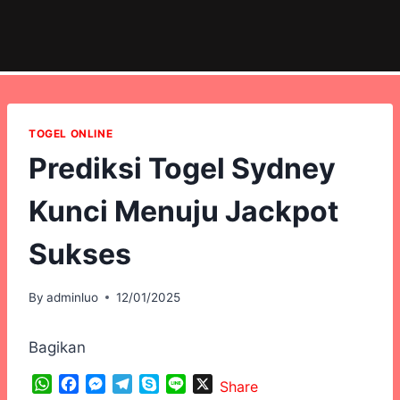
Skip
to
content
TOGEL ONLINE
Prediksi Togel Sydney
Kunci Menuju Jackpot
Sukses
By
adminluo
12/01/2025
Bagikan
W
F
M
T
S
L
X
Share