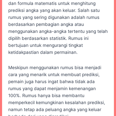
dan formula matematis untuk menghitung
prediksi angka yang akan keluar. Salah satu
rumus yang sering digunakan adalah rumus
berdasarkan pembagian angka atau
menggunakan angka-angka tertentu yang telah
dipilih berdasarkan statistik. Rumus ini
bertujuan untuk mengurangi tingkat
ketidakpastian dalam permainan.
Meskipun menggunakan rumus bisa menjadi
cara yang menarik untuk membuat prediksi,
pemain juga harus ingat bahwa tidak ada
rumus yang dapat menjamin kemenangan
100%. Rumus hanya bisa membantu
memperkecil kemungkinan kesalahan prediksi,
namun tetap ada peluang angka yang keluar