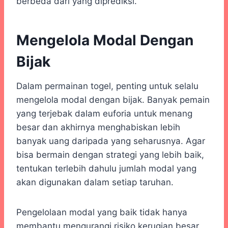
berbeda dari yang diprediksi.
Mengelola Modal Dengan
Bijak
Dalam permainan togel, penting untuk selalu
mengelola modal dengan bijak. Banyak pemain
yang terjebak dalam euforia untuk menang
besar dan akhirnya menghabiskan lebih
banyak uang daripada yang seharusnya. Agar
bisa bermain dengan strategi yang lebih baik,
tentukan terlebih dahulu jumlah modal yang
akan digunakan dalam setiap taruhan.
Pengelolaan modal yang baik tidak hanya
membantu mengurangi risiko kerugian besar,