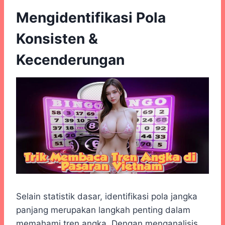
Mengidentifikasi Pola
Konsisten &
Kecenderungan
Selain statistik dasar, identifikasi pola jangka
panjang merupakan langkah penting dalam
memahami tren angka. Dengan menganalisis