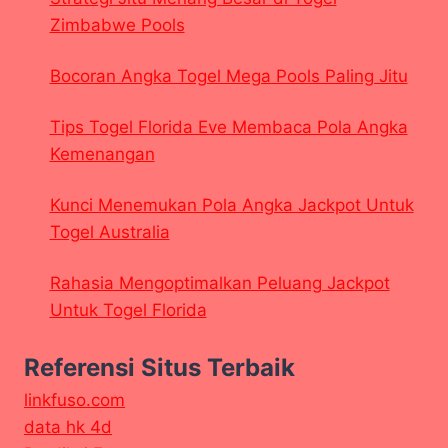
Zimbabwe Pools
Bocoran Angka Togel Mega Pools Paling Jitu
Tips Togel Florida Eve Membaca Pola Angka
Kemenangan
Kunci Menemukan Pola Angka Jackpot Untuk
Togel Australia
Rahasia Mengoptimalkan Peluang Jackpot
Untuk Togel Florida
Referensi Situs Terbaik
linkfuso.com
data hk 4d