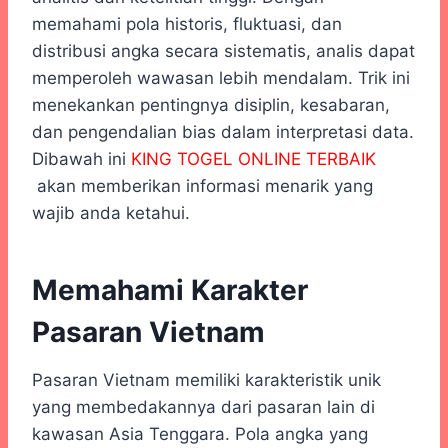
memahami pola historis, fluktuasi, dan
distribusi angka secara sistematis, analis dapat
memperoleh wawasan lebih mendalam. Trik ini
menekankan pentingnya disiplin, kesabaran,
dan pengendalian bias dalam interpretasi data.
Dibawah ini
KING TOGEL ONLINE TERBAIK
akan memberikan informasi menarik yang
wajib anda ketahui.
Memahami Karakter
Pasaran Vietnam
Pasaran Vietnam memiliki karakteristik unik
yang membedakannya dari pasaran lain di
kawasan Asia Tenggara. Pola angka yang