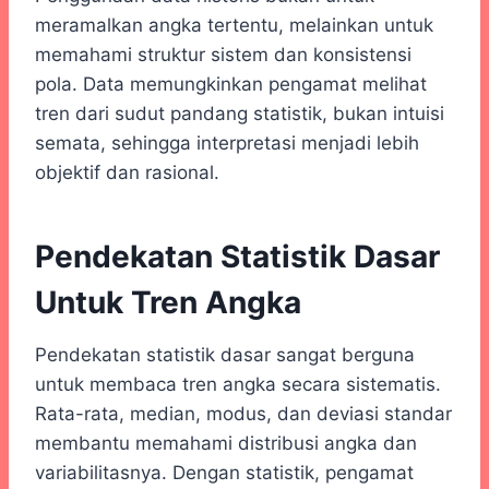
meramalkan angka tertentu, melainkan untuk
memahami struktur sistem dan konsistensi
pola. Data memungkinkan pengamat melihat
tren dari sudut pandang statistik, bukan intuisi
semata, sehingga interpretasi menjadi lebih
objektif dan rasional.
Pendekatan Statistik Dasar
Untuk Tren Angka
Pendekatan statistik dasar sangat berguna
untuk membaca tren angka secara sistematis.
Rata-rata, median, modus, dan deviasi standar
membantu memahami distribusi angka dan
variabilitasnya. Dengan statistik, pengamat