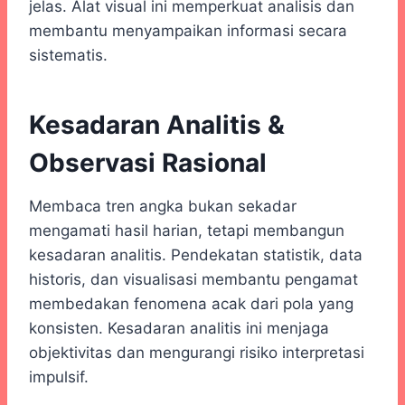
jelas. Alat visual ini memperkuat analisis dan
membantu menyampaikan informasi secara
sistematis.
Kesadaran Analitis &
Observasi Rasional
Membaca tren angka bukan sekadar
mengamati hasil harian, tetapi membangun
kesadaran analitis. Pendekatan statistik, data
historis, dan visualisasi membantu pengamat
membedakan fenomena acak dari pola yang
konsisten. Kesadaran analitis ini menjaga
objektivitas dan mengurangi risiko interpretasi
impulsif.