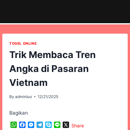
Skip
to
content
TOGEL ONLINE
Trik Membaca Tren
Angka di Pasaran
Vietnam
By
adminluo
12/21/2025
Bagikan
W
F
M
T
S
L
X
Share