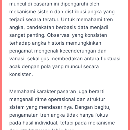
muncul di pasaran ini dipengaruhi oleh
mekanisme sistem dan distribusi angka yang
terjadi secara teratur. Untuk memahami tren
angka, pendekatan berbasis data menjadi
sangat penting. Observasi yang konsisten
terhadap angka historis memungkinkan
pengamat mengenali kecenderungan dan
variasi, sekaligus membedakan antara fluktuasi
acak dengan pola yang muncul secara
konsisten.
Memahami karakter pasaran juga berarti
mengenali ritme operasional dan struktur
sistem yang mendasarinya. Dengan begitu,
pengamatan tren angka tidak hanya fokus
pada hasil individual, tetapi pada mekanisme