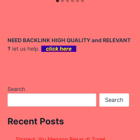
NEED BACKLINK HIGH QUALITY and RELEVANT
?
let us help.
click here
Search
Search
Recent Posts
Strategi Jitu Menang Besar di Togel