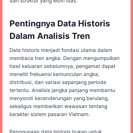
dan struktur yang lebih luas.
Pentingnya Data Historis
Dalam Analisis Tren
Data historis menjadi fondasi utama dalam
membaca tren angka. Dengan mengumpulkan
hasil keluaran sebelumnya, pengamat dapat
meneliti frekuensi kemunculan angka,
distribusi, dan variasi sepanjang periode
tertentu. Analisis jangka panjang membantu
menyoroti kecenderungan yang berulang,
sekaligus memberikan wawasan tentang
karakter sistem pasaran Vietnam.
Penggunaan data historis bukan untuk