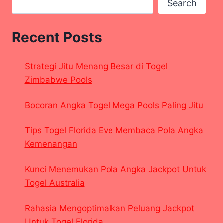
Search
Recent Posts
Strategi Jitu Menang Besar di Togel
Zimbabwe Pools
Bocoran Angka Togel Mega Pools Paling Jitu
Tips Togel Florida Eve Membaca Pola Angka
Kemenangan
Kunci Menemukan Pola Angka Jackpot Untuk
Togel Australia
Rahasia Mengoptimalkan Peluang Jackpot
Untuk Togel Florida