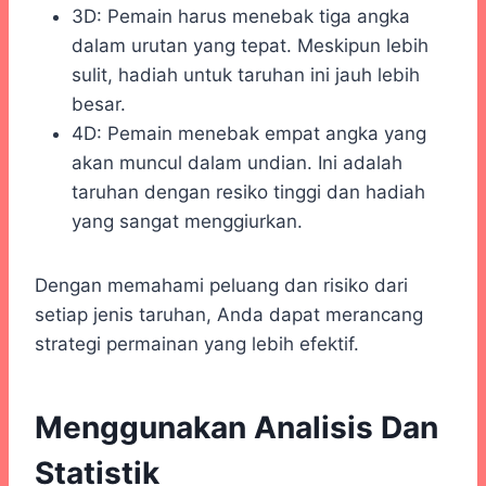
3D: Pemain harus menebak tiga angka
dalam urutan yang tepat. Meskipun lebih
sulit, hadiah untuk taruhan ini jauh lebih
besar.
4D: Pemain menebak empat angka yang
akan muncul dalam undian. Ini adalah
taruhan dengan resiko tinggi dan hadiah
yang sangat menggiurkan.
Dengan memahami peluang dan risiko dari
setiap jenis taruhan, Anda dapat merancang
strategi permainan yang lebih efektif.
Menggunakan Analisis Dan
Statistik