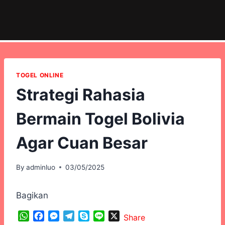
Skip
to
content
TOGEL ONLINE
Strategi Rahasia
Bermain Togel Bolivia
Agar Cuan Besar
By
adminluo
03/05/2025
Bagikan
W
F
M
T
S
L
X
Share