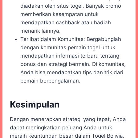
diadakan oleh situs togel. Banyak promo
memberikan kesempatan untuk
mendapatkan cashback atau hadiah
menarik lainnya.
Terlibat dalam Komunitas: Bergabunglah
dengan komunitas pemain togel untuk
mendapatkan informasi terbaru tentang
bonus dan strategi bermain. Di komunitas,
Anda bisa mendapatkan tips dan trik dari
pemain berpengalaman.
Kesimpulan
​Dengan menerapkan strategi yang tepat, Anda
dapat meningkatkan peluang Anda untuk
meraih keuntungan besar dalam Togel Bolivia.​