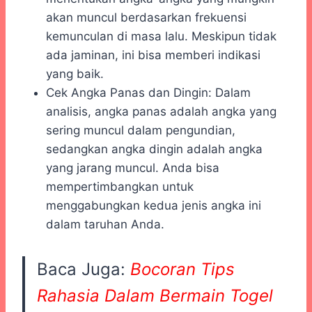
akan muncul berdasarkan frekuensi
kemunculan di masa lalu. Meskipun tidak
ada jaminan, ini bisa memberi indikasi
yang baik.
Cek Angka Panas dan Dingin: Dalam
analisis, angka panas adalah angka yang
sering muncul dalam pengundian,
sedangkan angka dingin adalah angka
yang jarang muncul. Anda bisa
mempertimbangkan untuk
menggabungkan kedua jenis angka ini
dalam taruhan Anda.
Baca Juga:
Bocoran Tips
Rahasia Dalam Bermain Togel