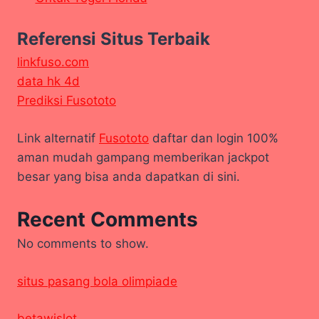
Referensi Situs Terbaik
linkfuso.com
data hk 4d
Prediksi Fusototo
Link alternatif
Fusototo
daftar dan login 100%
aman mudah gampang memberikan jackpot
besar yang bisa anda dapatkan di sini.
Recent Comments
No comments to show.
situs pasang bola olimpiade
betawislot