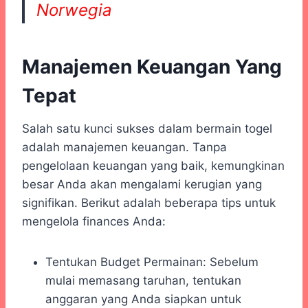
Norwegia
Manajemen Keuangan Yang
Tepat
Salah satu kunci sukses dalam bermain togel
adalah manajemen keuangan. Tanpa
pengelolaan keuangan yang baik, kemungkinan
besar Anda akan mengalami kerugian yang
signifikan. Berikut adalah beberapa tips untuk
mengelola finances Anda:
Tentukan Budget Permainan: Sebelum
mulai memasang taruhan, tentukan
anggaran yang Anda siapkan untuk