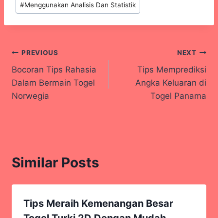
#
Menggunakan Analisis Dan Statistik
Post
PREVIOUS
NEXT
Bocoran Tips Rahasia
Tips Memprediksi
navigation
Dalam Bermain Togel
Angka Keluaran di
Norwegia
Togel Panama
Similar Posts
Tips Meraih Kemenangan Besar
Togel Turki 2D Dengan Mudah