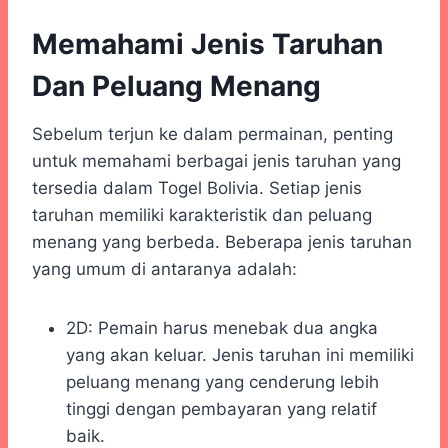
Memahami Jenis Taruhan
Dan Peluang Menang
Sebelum terjun ke dalam permainan, penting
untuk memahami berbagai jenis taruhan yang
tersedia dalam Togel Bolivia. Setiap jenis
taruhan memiliki karakteristik dan peluang
menang yang berbeda. Beberapa jenis taruhan
yang umum di antaranya adalah:
2D: Pemain harus menebak dua angka
yang akan keluar. Jenis taruhan ini memiliki
peluang menang yang cenderung lebih
tinggi dengan pembayaran yang relatif
baik.