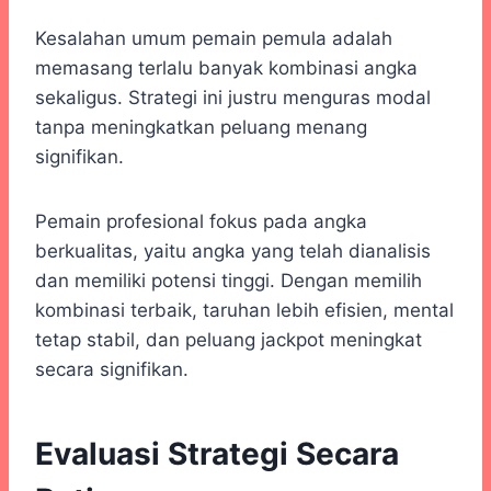
Kesalahan umum pemain pemula adalah
memasang terlalu banyak kombinasi angka
sekaligus. Strategi ini justru menguras modal
tanpa meningkatkan peluang menang
signifikan.
Pemain profesional fokus pada angka
berkualitas, yaitu angka yang telah dianalisis
dan memiliki potensi tinggi. Dengan memilih
kombinasi terbaik, taruhan lebih efisien, mental
tetap stabil, dan peluang jackpot meningkat
secara signifikan.
Evaluasi Strategi Secara