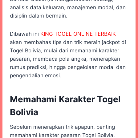
analisis data keluaran, manajemen modal, dan
disiplin dalam bermain.
Dibawah ini
KING TOGEL ONLINE TERBAIK
akan membahas tips dan trik meraih jackpot di
Togel Bolivia, mulai dari memahami karakter
pasaran, membaca pola angka, menerapkan
rumus prediksi, hingga pengelolaan modal dan
pengendalian emosi.
Memahami Karakter Togel
Bolivia
Sebelum menerapkan trik apapun, penting
memahami karakter pasaran Togel Bolivia.