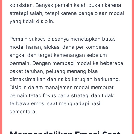
konsisten. Banyak pemain kalah bukan karena
strategi salah, tetapi karena pengelolaan modal
yang tidak disiplin.
Pemain sukses biasanya menetapkan batas
modal harian, alokasi dana per kombinasi
angka, dan target kemenangan sebelum
bermain. Dengan membagi modal ke beberapa
paket taruhan, peluang menang bisa
dimaksimalkan dan risiko kerugian berkurang.
Disiplin dalam manajemen modal membuat
pemain tetap fokus pada strategi dan tidak
terbawa emosi saat menghadapi hasil
sementara.