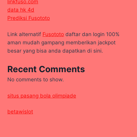
linkfuso.com
data hk 4d
Prediksi Fusototo
Link alternatif
Fusototo
daftar dan login 100%
aman mudah gampang memberikan jackpot
besar yang bisa anda dapatkan di sini.
Recent Comments
No comments to show.
situs pasang bola olimpiade
betawislot