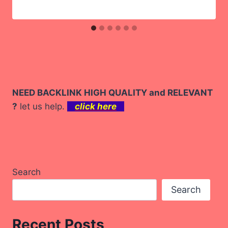
NEED BACKLINK HIGH QUALITY and RELEVANT
?
let us help.
click here
Search
Search
Recent Posts