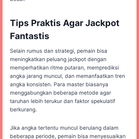
Tips Praktis Agar Jackpot
Fantastis
Selain rumus dan strategi, pemain bisa
meningkatkan peluang jackpot dengan
memperhatikan ritme putaran, memprediksi
angka jarang muncul, dan memanfaatkan tren
angka konsisten. Para master biasanya
menggabungkan beberapa metode agar
taruhan lebih terukur dan faktor spekulatif
berkurang.
Jika angka tertentu muncul berulang dalam
beberapa periode, pemain bisa menyesuaikan