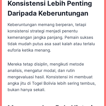
Konsistensi Lebih Penting
Daripada Keberuntungan
Keberuntungan memang berperan, tetapi
konsistensi strategi menjadi penentu
kemenangan jangka panjang. Pemain sukses
tidak mudah putus asa saat kalah atau terlalu
euforia ketika menang.
Mereka tetap disiplin, mengikuti metode
analisis, mengatur modal, dan rutin
mengevaluasi hasil. Konsistensi ini membuat
angka jitu di Togel Bolivia lebih sering tembus,
bukan hanya sekali.