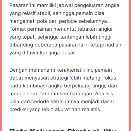
Pasaran ini memiliki jadwal pengeluaran angka
yang relatif stabil, sehingga pemain bisa
mengamati pola dari periode sebelumnya.
Format permainan menuntut tebakan angka
yang tepat, sehingga tantangan lebih tinggi
dibanding beberapa pasaran lain, tetapi hadiah
yang ditawarkan juga besar.
Dengan memahami karakteristik ini, pemain
dapat menyusun strategi lebih matang, fokus
pada kombinasi angka berpeluang tinggi, dan
menghindari taruhan sembarangan. Analisis
pola dari periode sebelumnya menjadi dasar
prediksi yang lebih akurat dan realistis.