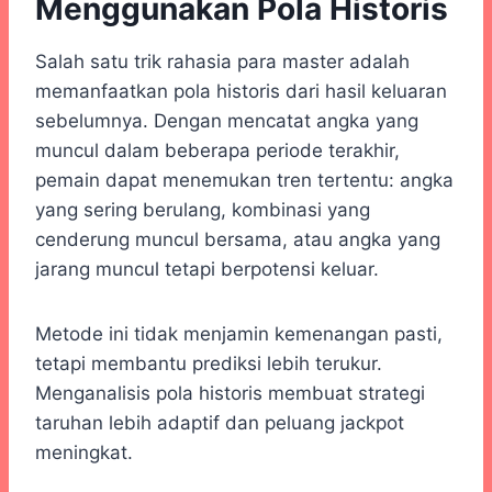
Menggunakan Pola Historis
Salah satu trik rahasia para master adalah
memanfaatkan pola historis dari hasil keluaran
sebelumnya. Dengan mencatat angka yang
muncul dalam beberapa periode terakhir,
pemain dapat menemukan tren tertentu: angka
yang sering berulang, kombinasi yang
cenderung muncul bersama, atau angka yang
jarang muncul tetapi berpotensi keluar.
Metode ini tidak menjamin kemenangan pasti,
tetapi membantu prediksi lebih terukur.
Menganalisis pola historis membuat strategi
taruhan lebih adaptif dan peluang jackpot
meningkat.