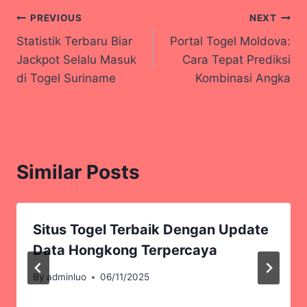
Post
PREVIOUS
NEXT
Statistik Terbaru Biar
Portal Togel Moldova:
navigation
Jackpot Selalu Masuk
Cara Tepat Prediksi
di Togel Suriname
Kombinasi Angka
Similar Posts
Situs Togel Terbaik Dengan Update
Data Hongkong Terpercaya
By
adminluo
06/11/2025