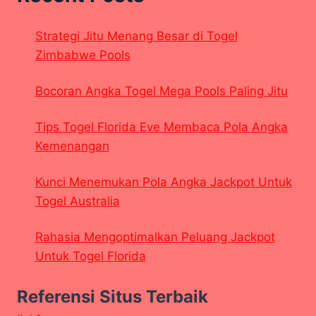
Strategi Jitu Menang Besar di Togel
Zimbabwe Pools
Bocoran Angka Togel Mega Pools Paling Jitu
Tips Togel Florida Eve Membaca Pola Angka
Kemenangan
Kunci Menemukan Pola Angka Jackpot Untuk
Togel Australia
Rahasia Mengoptimalkan Peluang Jackpot
Untuk Togel Florida
Referensi Situs Terbaik