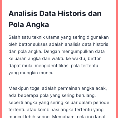
Analisis Data Historis dan
Pola Angka
Salah satu teknik utama yang sering digunakan
oleh bettor sukses adalah analisis data historis
dan pola angka. Dengan mengumpulkan data
keluaran angka dari waktu ke waktu, bettor
dapat mulai mengidentifikasi pola tertentu
yang mungkin muncul.
Meskipun togel adalah permainan angka acak,
ada beberapa pola yang sering berulang,
seperti angka yang sering keluar dalam periode
tertentu atau kombinasi angka tertentu yang
muncul lebih sering. Memahami pola ini dapat