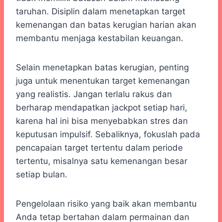
taruhan. Disiplin dalam menetapkan target
kemenangan dan batas kerugian harian akan
membantu menjaga kestabilan keuangan.
Selain menetapkan batas kerugian, penting
juga untuk menentukan target kemenangan
yang realistis. Jangan terlalu rakus dan
berharap mendapatkan jackpot setiap hari,
karena hal ini bisa menyebabkan stres dan
keputusan impulsif. Sebaliknya, fokuslah pada
pencapaian target tertentu dalam periode
tertentu, misalnya satu kemenangan besar
setiap bulan.
Pengelolaan risiko yang baik akan membantu
Anda tetap bertahan dalam permainan dan