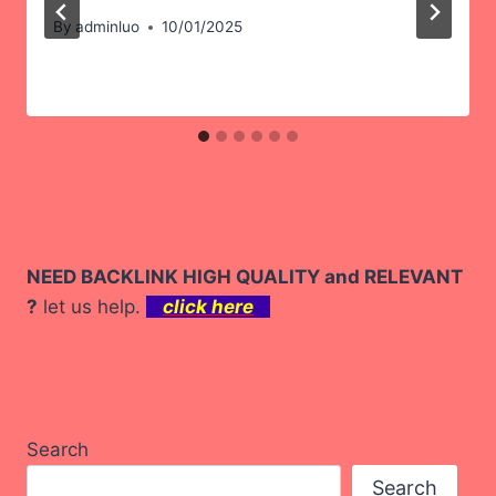
By
adminluo
10/01/2025
NEED BACKLINK HIGH QUALITY and RELEVANT
?
let us help.
click here
Search
Search