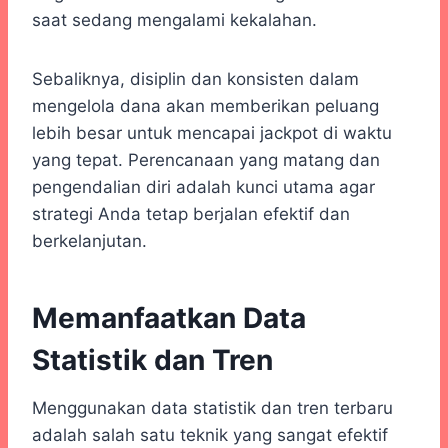
saat sedang mengalami kekalahan.
Sebaliknya, disiplin dan konsisten dalam
mengelola dana akan memberikan peluang
lebih besar untuk mencapai jackpot di waktu
yang tepat. Perencanaan yang matang dan
pengendalian diri adalah kunci utama agar
strategi Anda tetap berjalan efektif dan
berkelanjutan.
Memanfaatkan Data
Statistik dan Tren
Menggunakan data statistik dan tren terbaru
adalah salah satu teknik yang sangat efektif