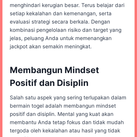
menghindari kerugian besar. Terus belajar dari
setiap kekalahan dan kemenangan, serta
evaluasi strategi secara berkala. Dengan
kombinasi pengelolaan risiko dan target yang
jelas, peluang Anda untuk memenangkan
jackpot akan semakin meningkat.
Membangun Mindset
Positif dan Disiplin
Salah satu aspek yang sering terlupakan dalam
bermain togel adalah membangun mindset
positif dan disiplin. Mental yang kuat akan
membantu Anda tetap fokus dan tidak mudah
tergoda oleh kekalahan atau hasil yang tidak