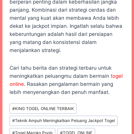
berperan penting dalam keberhasilan jangka
panjang. Kombinasi dari strategi cerdas dan
mental yang kuat akan membawa Anda lebih
dekat ke jackpot impian. Ingatlah selalu bahwa
keberuntungan adalah hasil dari persiapan
yang matang dan konsistensi dalam
menjalankan strategi.
Cari tahu berita dan strategi terbaru untuk
meningkatkan peluangmu dalam bermain
togel
online
. Rasakan pengalaman bermain yang
lebih menyenangkan dan penuh manfaat.
Post
#
KING TOGEL ONLINE TERBAIK
Tags:
#
Teknik Ampuh Meningkatkan Peluang Jackpot Togel
#
Togel Maroko Pools
#
TOGEL ONLINE