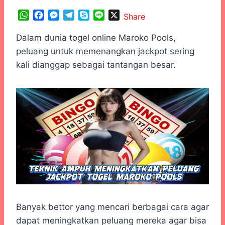
W
F
M
T
S
L
X
Share
h
a
e
e
k
i
a
c
s
l
y
n
Dalam dunia togel online Maroko Pools,
t
e
s
e
p
e
peluang untuk memenangkan jackpot sering
s
b
e
g
e
kali dianggap sebagai tantangan besar.
A
o
n
r
p
o
g
a
p
k
e
m
r
Banyak bettor yang mencari berbagai cara agar
dapat meningkatkan peluang mereka agar bisa