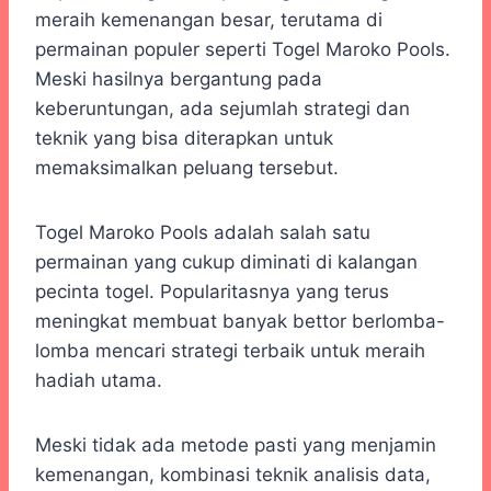
meraih kemenangan besar, terutama di
permainan populer seperti Togel Maroko Pools.
Meski hasilnya bergantung pada
keberuntungan, ada sejumlah strategi dan
teknik yang bisa diterapkan untuk
memaksimalkan peluang tersebut.
Togel Maroko Pools adalah salah satu
permainan yang cukup diminati di kalangan
pecinta togel. Popularitasnya yang terus
meningkat membuat banyak bettor berlomba-
lomba mencari strategi terbaik untuk meraih
hadiah utama.
Meski tidak ada metode pasti yang menjamin
kemenangan, kombinasi teknik analisis data,