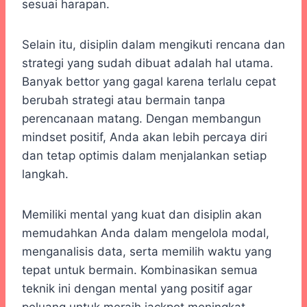
sesuai harapan.
Selain itu, disiplin dalam mengikuti rencana dan
strategi yang sudah dibuat adalah hal utama.
Banyak bettor yang gagal karena terlalu cepat
berubah strategi atau bermain tanpa
perencanaan matang. Dengan membangun
mindset positif, Anda akan lebih percaya diri
dan tetap optimis dalam menjalankan setiap
langkah.
Memiliki mental yang kuat dan disiplin akan
memudahkan Anda dalam mengelola modal,
menganalisis data, serta memilih waktu yang
tepat untuk bermain. Kombinasikan semua
teknik ini dengan mental yang positif agar