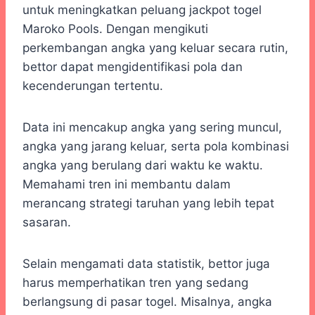
untuk meningkatkan peluang jackpot togel
Maroko Pools. Dengan mengikuti
perkembangan angka yang keluar secara rutin,
bettor dapat mengidentifikasi pola dan
kecenderungan tertentu.
Data ini mencakup angka yang sering muncul,
angka yang jarang keluar, serta pola kombinasi
angka yang berulang dari waktu ke waktu.
Memahami tren ini membantu dalam
merancang strategi taruhan yang lebih tepat
sasaran.
Selain mengamati data statistik, bettor juga
harus memperhatikan tren yang sedang
berlangsung di pasar togel. Misalnya, angka