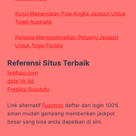
Kunci Menemukan Pola Angka Jackpot Untuk
Togel Australia
Rahasia Mengoptimalkan Peluang Jackpot
Untuk Togel Florida
Referensi Situs Terbaik
linkfuso.com
data hk 4d
Prediksi Fusototo
Link alternatif
Fusototo
daftar dan login 100%
aman mudah gampang memberikan jackpot
besar yang bisa anda dapatkan di sini.