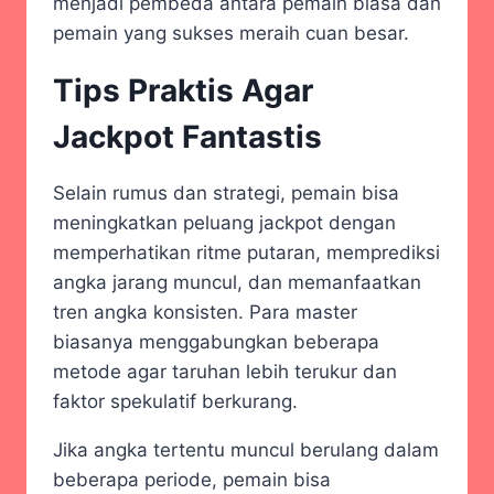
menjadi pembeda antara pemain biasa dan
pemain yang sukses meraih cuan besar.
Tips Praktis Agar
Jackpot Fantastis
Selain rumus dan strategi, pemain bisa
meningkatkan peluang jackpot dengan
memperhatikan ritme putaran, memprediksi
angka jarang muncul, dan memanfaatkan
tren angka konsisten. Para master
biasanya menggabungkan beberapa
metode agar taruhan lebih terukur dan
faktor spekulatif berkurang.
Jika angka tertentu muncul berulang dalam
beberapa periode, pemain bisa