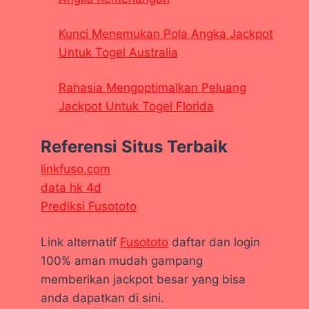
Kunci Menemukan Pola Angka Jackpot
Untuk Togel Australia
Rahasia Mengoptimalkan Peluang
Jackpot Untuk Togel Florida
Referensi Situs Terbaik
linkfuso.com
data hk 4d
Prediksi Fusototo
Link alternatif
Fusototo
daftar dan login
100% aman mudah gampang
memberikan jackpot besar yang bisa
anda dapatkan di sini.