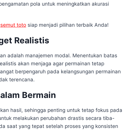
pengamatan pola untuk meningkatkan akurasi
?
semut toto
siap menjadi pilihan terbaik Anda!
et Realistis
aikan adalah manajemen modal. Menentukan batas
ealistis akan menjaga agar permainan tetap
a sangat berpengaruh pada kelangsungan permainan
dak terencana.
Dalam Bermain
n hasil, sehingga penting untuk tetap fokus pada
 untuk melakukan perubahan drastis secara tiba-
a saat yang tepat setelah proses yang konsisten