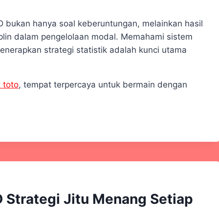
 bukan hanya soal keberuntungan, melainkan hasil
siplin dalam pengelolaan modal. Memahami sistem
enerapkan strategi statistik adalah kunci utama
 toto
, tempat terpercaya untuk bermain dengan
Strategi Jitu Menang Setiap