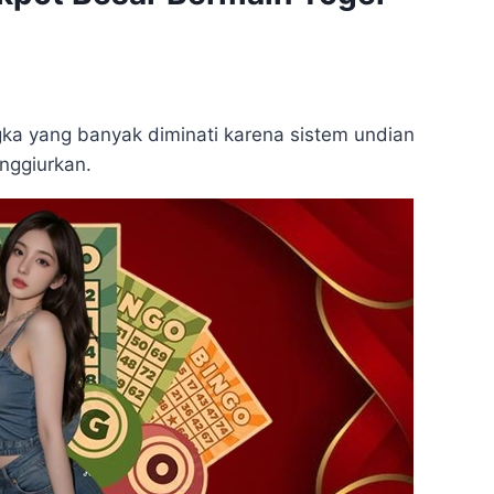
a yang banyak diminati karena sistem undian
nggiurkan.