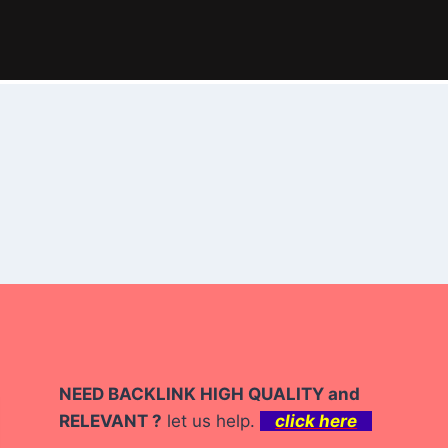
NEED BACKLINK HIGH QUALITY and
RELEVANT ?
let us help.
click here