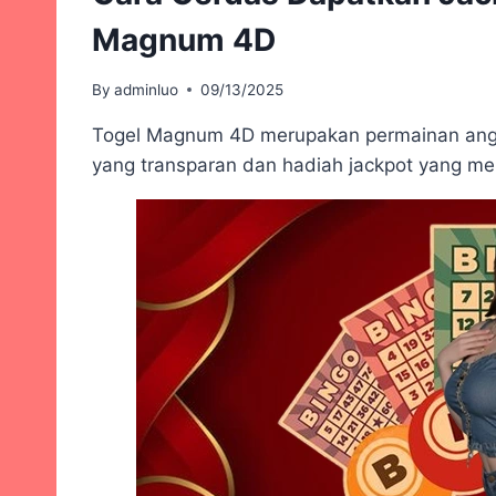
Magnum 4D
By
adminluo
09/13/2025
Togel Magnum 4D merupakan permainan angk
yang transparan dan hadiah jackpot yang me