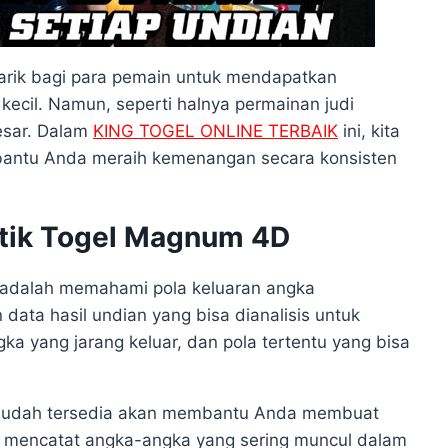
rik bagi para pemain untuk mendapatkan
kecil. Namun, seperti halnya permainan judi
esar. Dalam
KING TOGEL ONLINE TERBAIK
ini, kita
bantu Anda meraih kemenangan secara konsisten
stik Togel Magnum 4D
l adalah memahami pola keluaran angka
ta hasil undian yang bisa dianalisis untuk
ka yang jarang keluar, dan pola tertentu yang bisa
g sudah tersedia akan membantu Anda membuat
an mencatat angka-angka yang sering muncul dalam