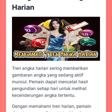
Harian
Tren angka harian sering memberikan
gambaran angka yang sedang aktif
muncul. Pemain dapat mencatat hasil
pengundian setiap hari untuk melihat
kecenderungan angka tertentu.
Dengan memahami tren harian, pemain