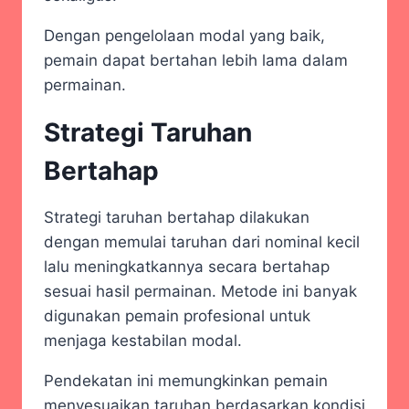
Dengan pengelolaan modal yang baik,
pemain dapat bertahan lebih lama dalam
permainan.
Strategi Taruhan
Bertahap
Strategi taruhan bertahap dilakukan
dengan memulai taruhan dari nominal kecil
lalu meningkatkannya secara bertahap
sesuai hasil permainan. Metode ini banyak
digunakan pemain profesional untuk
menjaga kestabilan modal.
Pendekatan ini memungkinkan pemain
menyesuaikan taruhan berdasarkan kondisi