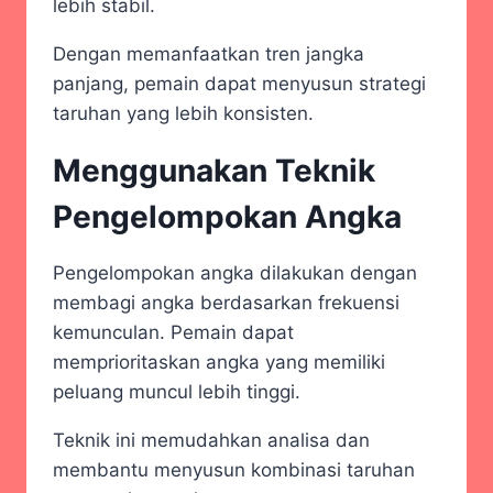
lebih stabil.
Dengan memanfaatkan tren jangka
panjang, pemain dapat menyusun strategi
taruhan yang lebih konsisten.
Menggunakan Teknik
Pengelompokan Angka
Pengelompokan angka dilakukan dengan
membagi angka berdasarkan frekuensi
kemunculan. Pemain dapat
memprioritaskan angka yang memiliki
peluang muncul lebih tinggi.
Teknik ini memudahkan analisa dan
membantu menyusun kombinasi taruhan