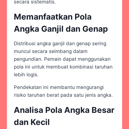
secara sistematis.
Memanfaatkan Pola
Angka Ganjil dan Genap
Distribusi angka ganjil dan genap sering
muncul secara seimbang dalam
pengundian. Pemain dapat menggunakan
pola ini untuk membuat kombinasi taruhan
lebih logis.
Pendekatan ini membantu mengurangi
risiko taruhan berat pada satu jenis angka.
Analisa Pola Angka Besar
dan Kecil