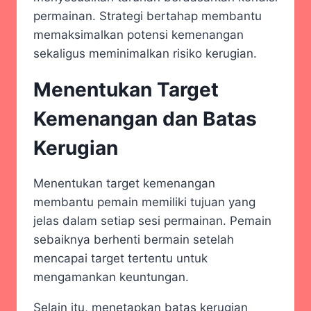
permainan. Strategi bertahap membantu
memaksimalkan potensi kemenangan
sekaligus meminimalkan risiko kerugian.
Menentukan Target
Kemenangan dan Batas
Kerugian
Menentukan target kemenangan
membantu pemain memiliki tujuan yang
jelas dalam setiap sesi permainan. Pemain
sebaiknya berhenti bermain setelah
mencapai target tertentu untuk
mengamankan keuntungan.
Selain itu, menetapkan batas kerugian