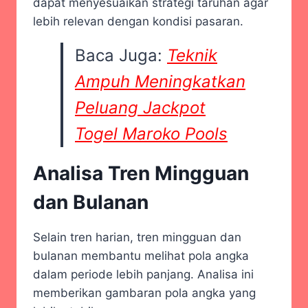
dapat menyesuaikan strategi taruhan agar
lebih relevan dengan kondisi pasaran.
Baca Juga:
Teknik
Ampuh Meningkatkan
Peluang Jackpot
Togel Maroko Pools
Analisa Tren Mingguan
dan Bulanan
Selain tren harian, tren mingguan dan
bulanan membantu melihat pola angka
dalam periode lebih panjang. Analisa ini
memberikan gambaran pola angka yang