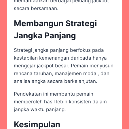
memanfaatkan berbagai peluang jackpot
secara bersamaan.
Membangun Strategi
Jangka Panjang
Strategi jangka panjang berfokus pada
kestabilan kemenangan daripada hanya
mengejar jackpot besar. Pemain menyusun
rencana taruhan, manajemen modal, dan
analisa angka secara berkelanjutan.
Pendekatan ini membantu pemain
memperoleh hasil lebih konsisten dalam
jangka waktu panjang.
Kesimpulan