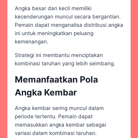
Angka besar dan kecil memiliki
kecenderungan muncul secara bergantian.
Pemain dapat menganalisa distribusi angka
ini untuk meningkatkan peluang
kemenangan.
Strategi ini membantu menciptakan
kombinasi taruhan yang lebih seimbang.
Memanfaatkan Pola
Angka Kembar
Angka kembar sering muncul dalam
periode tertentu. Pemain dapat
memasukkan angka kembar sebagai
variasi dalam kombinasi taruhan.