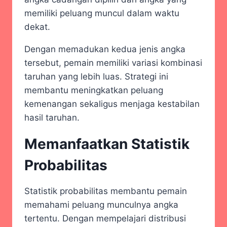
memiliki peluang muncul dalam waktu
dekat.
Dengan memadukan kedua jenis angka
tersebut, pemain memiliki variasi kombinasi
taruhan yang lebih luas. Strategi ini
membantu meningkatkan peluang
kemenangan sekaligus menjaga kestabilan
hasil taruhan.
Memanfaatkan Statistik
Probabilitas
Statistik probabilitas membantu pemain
memahami peluang munculnya angka
tertentu. Dengan mempelajari distribusi