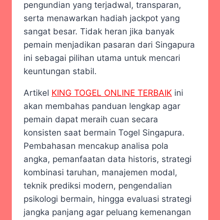
pengundian yang terjadwal, transparan,
serta menawarkan hadiah jackpot yang
sangat besar. Tidak heran jika banyak
pemain menjadikan pasaran dari Singapura
ini sebagai pilihan utama untuk mencari
keuntungan stabil.
Artikel
KING TOGEL ONLINE TERBAIK
ini
akan membahas panduan lengkap agar
pemain dapat meraih cuan secara
konsisten saat bermain Togel Singapura.
Pembahasan mencakup analisa pola
angka, pemanfaatan data historis, strategi
kombinasi taruhan, manajemen modal,
teknik prediksi modern, pengendalian
psikologi bermain, hingga evaluasi strategi
jangka panjang agar peluang kemenangan