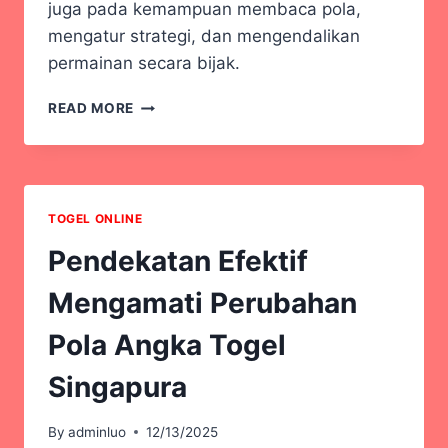
juga pada kemampuan membaca pola,
mengatur strategi, dan mengendalikan
permainan secara bijak.
PANDUAN
READ MORE
SUKSES
PASTI
CUAN
BERMAIN
TOGEL
TOGEL ONLINE
SINGAPURA
Pendekatan Efektif
Mengamati Perubahan
Pola Angka Togel
Singapura
By
adminluo
12/13/2025