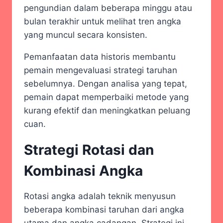
pengundian dalam beberapa minggu atau
bulan terakhir untuk melihat tren angka
yang muncul secara konsisten.
Pemanfaatan data historis membantu
pemain mengevaluasi strategi taruhan
sebelumnya. Dengan analisa yang tepat,
pemain dapat memperbaiki metode yang
kurang efektif dan meningkatkan peluang
cuan.
Strategi Rotasi dan
Kombinasi Angka
Rotasi angka adalah teknik menyusun
beberapa kombinasi taruhan dari angka