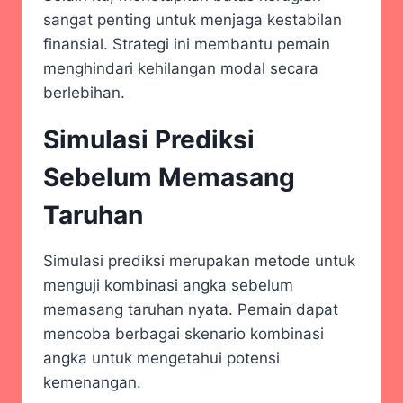
sangat penting untuk menjaga kestabilan
finansial. Strategi ini membantu pemain
menghindari kehilangan modal secara
berlebihan.
Simulasi Prediksi
Sebelum Memasang
Taruhan
Simulasi prediksi merupakan metode untuk
menguji kombinasi angka sebelum
memasang taruhan nyata. Pemain dapat
mencoba berbagai skenario kombinasi
angka untuk mengetahui potensi
kemenangan.