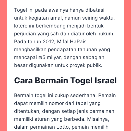
Togel ini pada awalnya hanya dibatasi
untuk kegiatan amal, namun seiring waktu,
lotere ini berkembang menjadi bentuk
perjudian yang sah dan diatur oleh hukum.
Pada tahun 2012, Mifal HaPais
menghasilkan pendapatan tahunan yang
mencapai ₪5 milyar, dengan sebagian
besar digunakan untuk proyek publik.
Cara Bermain Togel Israel
Bermain togel ini cukup sederhana. Pemain
dapat memilih nomor dari tabel yang
ditentukan, dengan setiap jenis permainan
memiliki aturan yang berbeda. Misalnya,
dalam permainan Lotto, pemain memilih