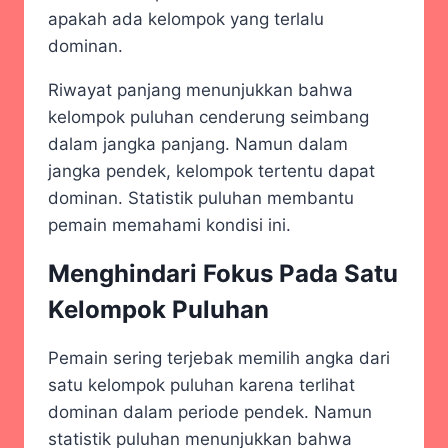
apakah ada kelompok yang terlalu
dominan.
Riwayat panjang menunjukkan bahwa
kelompok puluhan cenderung seimbang
dalam jangka panjang. Namun dalam
jangka pendek, kelompok tertentu dapat
dominan. Statistik puluhan membantu
pemain memahami kondisi ini.
Menghindari Fokus Pada Satu
Kelompok Puluhan
Pemain sering terjebak memilih angka dari
satu kelompok puluhan karena terlihat
dominan dalam periode pendek. Namun
statistik puluhan menunjukkan bahwa