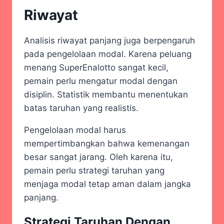
Riwayat
Analisis riwayat panjang juga berpengaruh
pada pengelolaan modal. Karena peluang
menang SuperEnalotto sangat kecil,
pemain perlu mengatur modal dengan
disiplin. Statistik membantu menentukan
batas taruhan yang realistis.
Pengelolaan modal harus
mempertimbangkan bahwa kemenangan
besar sangat jarang. Oleh karena itu,
pemain perlu strategi taruhan yang
menjaga modal tetap aman dalam jangka
panjang.
Strategi Taruhan Dengan