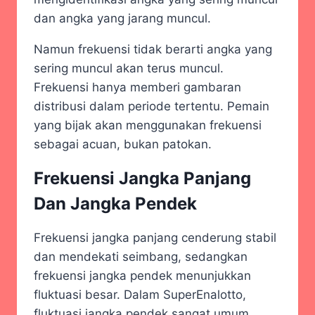
dan angka yang jarang muncul.
Namun frekuensi tidak berarti angka yang
sering muncul akan terus muncul.
Frekuensi hanya memberi gambaran
distribusi dalam periode tertentu. Pemain
yang bijak akan menggunakan frekuensi
sebagai acuan, bukan patokan.
Frekuensi Jangka Panjang
Dan Jangka Pendek
Frekuensi jangka panjang cenderung stabil
dan mendekati seimbang, sedangkan
frekuensi jangka pendek menunjukkan
fluktuasi besar. Dalam SuperEnalotto,
fluktuasi jangka pendek sangat umum