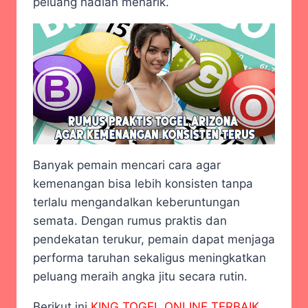
peluang hadiah menarik.
Banyak pemain mencari cara agar
kemenangan bisa lebih konsisten tanpa
terlalu mengandalkan keberuntungan
semata. Dengan rumus praktis dan
pendekatan terukur, pemain dapat menjaga
performa taruhan sekaligus meningkatkan
peluang meraih angka jitu secara rutin.
Berikut ini
KING TOGEL ONLINE TERBAIK