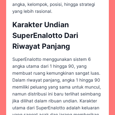
angka, kelompok, posisi, hingga strategi
yang lebih rasional.
Karakter Undian
SuperEnalotto Dari
Riwayat Panjang
SuperEnalotto menggunakan sistem 6
angka utama dari 1 hingga 90, yang
membuat ruang kemungkinan sangat luas.
Dalam riwayat panjang, angka 1 hingga 90
memiliki peluang yang sama untuk muncul,
namun distribusi ini baru terlihat seimbang
jika dilihat dalam ribuan undian. Karakter
utama dari SuperEnalotto adalah keluaran
yang sangat acak dan jarang memberikan