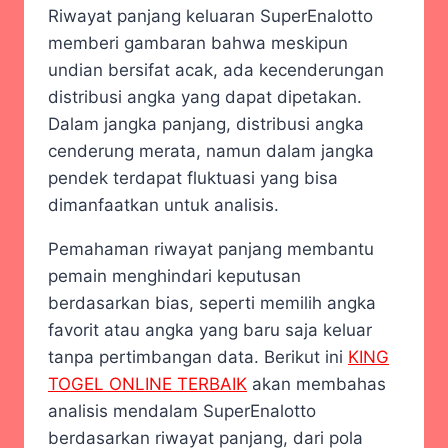
Riwayat panjang keluaran SuperEnalotto
memberi gambaran bahwa meskipun
undian bersifat acak, ada kecenderungan
distribusi angka yang dapat dipetakan.
Dalam jangka panjang, distribusi angka
cenderung merata, namun dalam jangka
pendek terdapat fluktuasi yang bisa
dimanfaatkan untuk analisis.
Pemahaman riwayat panjang membantu
pemain menghindari keputusan
berdasarkan bias, seperti memilih angka
favorit atau angka yang baru saja keluar
tanpa pertimbangan data. Berikut ini
KING
TOGEL ONLINE TERBAIK
akan membahas
analisis mendalam SuperEnalotto
berdasarkan riwayat panjang, dari pola