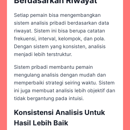
Berdasarkan Riwayat
Setiap pemain bisa mengembangkan
sistem analisis pribadi berdasarkan data
riwayat. Sistem ini bisa berupa catatan
frekuensi, interval, kelompok, dan pola.
Dengan sistem yang konsisten, analisis
menjadi lebih terstruktur.
Sistem pribadi membantu pemain
mengulang analisis dengan mudah dan
memperbaiki strategi seiring waktu. Sistem
ini juga membuat analisis lebih objektif dan
tidak bergantung pada intuisi.
Konsistensi Analisis Untuk
Hasil Lebih Baik