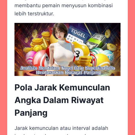
membantu pemain menyusun kombinasi
lebih terstruktur.
Pola Jarak Kemunculan
Angka Dalam Riwayat
Panjang
Jarak kemunculan atau interval adalah