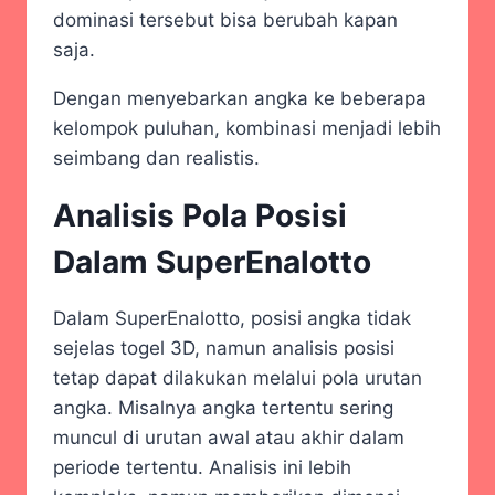
dominasi tersebut bisa berubah kapan
saja.
Dengan menyebarkan angka ke beberapa
kelompok puluhan, kombinasi menjadi lebih
seimbang dan realistis.
Analisis Pola Posisi
Dalam SuperEnalotto
Dalam SuperEnalotto, posisi angka tidak
sejelas togel 3D, namun analisis posisi
tetap dapat dilakukan melalui pola urutan
angka. Misalnya angka tertentu sering
muncul di urutan awal atau akhir dalam
periode tertentu. Analisis ini lebih