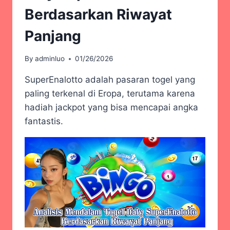
Berdasarkan Riwayat
Panjang
By
adminluo
01/26/2026
SuperEnalotto adalah pasaran togel yang
paling terkenal di Eropa, terutama karena
hadiah jackpot yang bisa mencapai angka
fantastis.