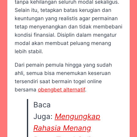
tanpa kehilangan seluruh modal sekaligus.
Selain itu, tetapkan batas kerugian dan
keuntungan yang realistis agar permainan
tetap menyenangkan dan tidak membebani
kondisi finansial. Disiplin dalam mengatur
modal akan membuat peluang menang
lebih stabil.
Dari pemain pemula hingga yang sudah
ahli, semua bisa menemukan keseruan
tersendiri saat bermain togel online
bersama
obengbet alternatif
.
Baca
Juga:
Mengungkap
Rahasia Menang