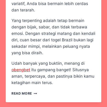
variatif, Anda bisa bermain lebih cerdas
dan terarah.
Yang terpenting adalah tetap bermain
dengan bijak, sabar, dan tidak terbawa
emosi. Dengan strategi matang dan kendali
diri, cuan besar dari togel Brazil bukan lagi
sekadar mimpi, melainkan peluang nyata
yang bisa diraih.
Udah banyak yang buktiin, menang di
obengbet
itu gampang banget! Situsnya
aman, terpercaya, dan pastinya bikin kamu
ketagihan main terus.
BAGAIMANA
READ MORE
CARA
CEPAT