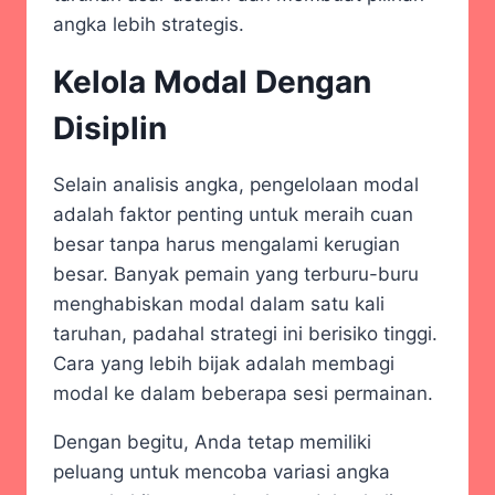
angka lebih strategis.
Kelola Modal Dengan
Disiplin
Selain analisis angka, pengelolaan modal
adalah faktor penting untuk meraih cuan
besar tanpa harus mengalami kerugian
besar. Banyak pemain yang terburu-buru
menghabiskan modal dalam satu kali
taruhan, padahal strategi ini berisiko tinggi.
Cara yang lebih bijak adalah membagi
modal ke dalam beberapa sesi permainan.
Dengan begitu, Anda tetap memiliki
peluang untuk mencoba variasi angka