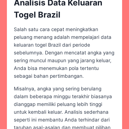
Analisis Data Keluaran
Togel Brazil
Salah satu cara cepat meningkatkan
peluang menang adalah mempelajari data
keluaran togel Brazil dari periode
sebelumnya. Dengan mencatat angka yang
sering muncul maupun yang jarang keluar,
Anda bisa menemukan pola tertentu
sebagai bahan pertimbangan.
Misalnya, angka yang sering berulang
dalam beberapa minggu terakhir biasanya
dianggap memiliki peluang lebih tinggi
untuk kembali keluar. Analisis sederhana
seperti ini membantu Anda terhindar dari
taruhan asal-asalan dan membuat pilihan