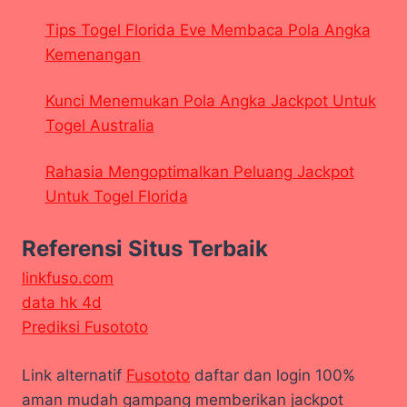
Tips Togel Florida Eve Membaca Pola Angka
Kemenangan
Kunci Menemukan Pola Angka Jackpot Untuk
Togel Australia
Rahasia Mengoptimalkan Peluang Jackpot
Untuk Togel Florida
Referensi Situs Terbaik
linkfuso.com
data hk 4d
Prediksi Fusototo
Link alternatif
Fusototo
daftar dan login 100%
aman mudah gampang memberikan jackpot