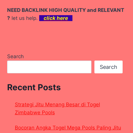
DAPAT
CUAN
NEED BACKLINK HIGH QUALITY and RELEVANT
BESAR
?
let us help.
click here
TOGEL
BRAZIL
Search
Search
Recent Posts
Strategi Jitu Menang Besar di Togel
Zimbabwe Pools
Bocoran Angka Togel Mega Pools Paling Jitu