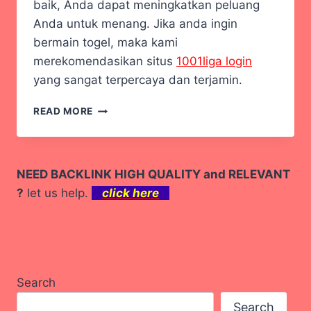
baik, Anda dapat meningkatkan peluang
Anda untuk menang. Jika anda ingin
bermain togel, maka kami
merekomendasikan situs
1001liga login
yang sangat terpercaya dan terjamin.
CARA
READ MORE
JITU
MERAIH
KEMENANGAN
BESAR
NEED BACKLINK HIGH QUALITY and RELEVANT
DI
?
let us help.
click here
TOGEL
ISRAEL
Search
Search