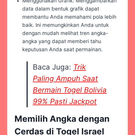
Menggunakan Grafik: Menggambarkan
data dalam bentuk grafik dapat
membantu Anda memahami pola lebih
baik. Ini memungkinkan Anda untuk
dengan mudah melihat tren angka-
angka yang dapat memberi tahu
keputusan Anda saat permainan.
Baca Juga:
Trik
Paling Ampuh Saat
Bermain Togel Bolivia
99% Pasti Jackpot
Memilih Angka dengan
Cerdas di Togel Israel