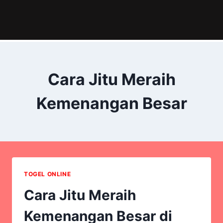
Skip
to
content
Cara Jitu Meraih
Kemenangan Besar
TOGEL ONLINE
Cara Jitu Meraih
Kemenangan Besar di