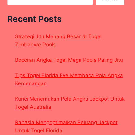
Recent Posts
Strategi Jitu Menang Besar di Togel
Zimbabwe Pools
Bocoran Angka Togel Mega Pools Paling Jitu
Tips Togel Florida Eve Membaca Pola Angka
Kemenangan
Kunci Menemukan Pola Angka Jackpot Untuk
Togel Australia
Rahasia Mengoptimalkan Peluang Jackpot
Untuk Togel Florida