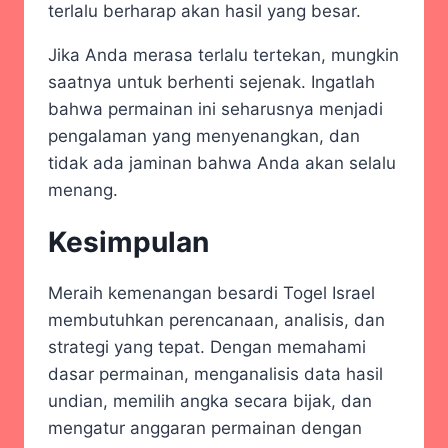
terlalu berharap akan hasil yang besar.
Jika Anda merasa terlalu tertekan, mungkin
saatnya untuk berhenti sejenak. Ingatlah
bahwa permainan ini seharusnya menjadi
pengalaman yang menyenangkan, dan
tidak ada jaminan bahwa Anda akan selalu
menang.
Kesimpulan
​Meraih kemenangan besardi Togel Israel
membutuhkan perencanaan, analisis, dan
strategi yang tepat.​ Dengan memahami
dasar permainan, menganalisis data hasil
undian, memilih angka secara bijak, dan
mengatur anggaran permainan dengan