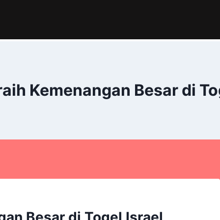
aih Kemenangan Besar di Tog
an Besar di Togel Israel