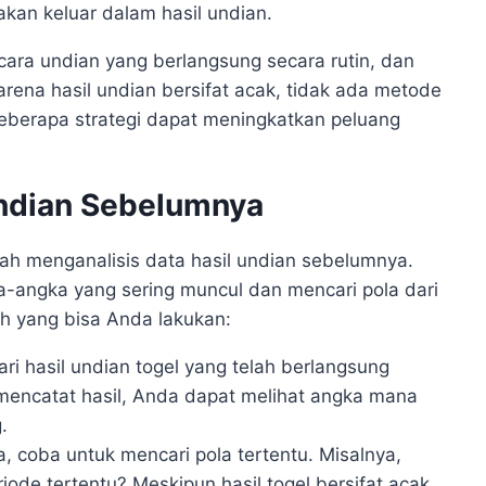
an keluar dalam hasil undian.
cara undian yang berlangsung secara rutin, dan
arena hasil undian bersifat acak, tidak ada metode
berapa strategi dapat meningkatkan peluang
Undian Sebelumnya
alah menganalisis data hasil undian sebelumnya.
-angka yang sering muncul dan mencari pola dari
ah yang bisa Anda lakukan:
ri hasil undian togel yang telah berlangsung
mencatat hasil, Anda dapat melihat angka mana
.
 coba untuk mencari pola tertentu. Misalnya,
de tertentu? Meskipun hasil togel bersifat acak,