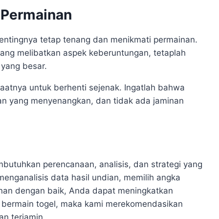
 Permainan
pentingnya tetap tenang dan menikmati permainan.
ang melibatkan aspek keberuntungan, tetaplah
l yang besar.
saatnya untuk berhenti sejenak. Ingatlah bahwa
an yang menyenangkan, dan tidak ada jaminan
butuhkan perencanaan, analisis, dan strategi yang
enganalisis data hasil undian, memilih angka
inan dengan baik, Anda dapat meningkatkan
n bermain togel, maka kami merekomendasikan
n terjamin.