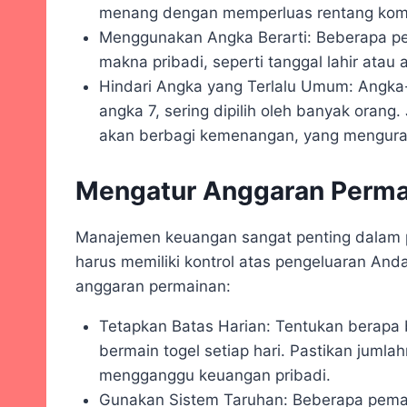
menang dengan memperluas rentang komb
Menggunakan Angka Berarti: Beberapa p
makna pribadi, seperti tanggal lahir atau
Hindari Angka yang Terlalu Umum: Angka
angka 7, sering dipilih oleh banyak orang
akan berbagi kemenangan, yang menguran
Mengatur Anggaran Perma
Manajemen keuangan sangat penting dalam 
harus memiliki kontrol atas pengeluaran And
anggaran permainan:
Tetapkan Batas Harian: Tentukan berapa
bermain togel setiap hari. Pastikan juml
mengganggu keuangan pribadi.
Gunakan Sistem Taruhan: Beberapa pemai