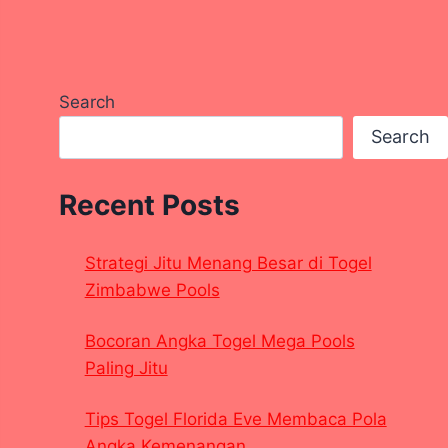
Search
Search
Recent Posts
Strategi Jitu Menang Besar di Togel
Zimbabwe Pools
Bocoran Angka Togel Mega Pools
Paling Jitu
Tips Togel Florida Eve Membaca Pola
Angka Kemenangan