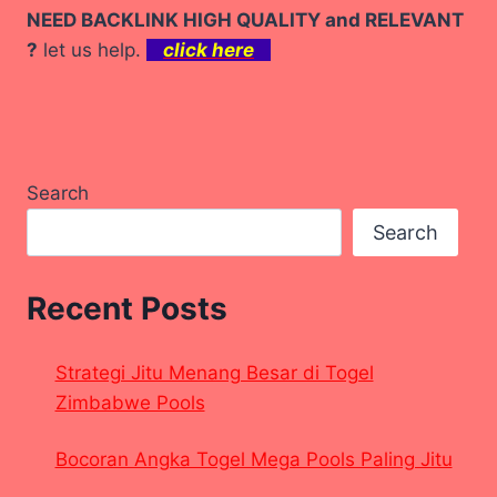
KELUARAN
NEED BACKLINK HIGH QUALITY and RELEVANT
BANDAR
?
let us help.
click here
TOGEL
HONGKONG
POOLS
Search
Search
Recent Posts
Strategi Jitu Menang Besar di Togel
Zimbabwe Pools
Bocoran Angka Togel Mega Pools Paling Jitu