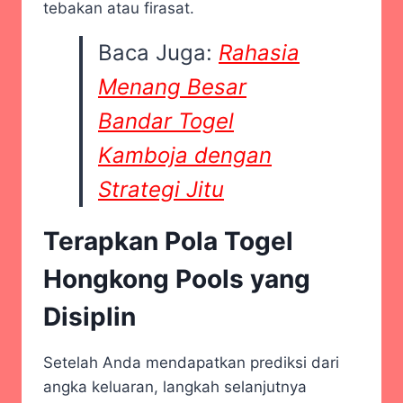
tebakan atau firasat.
Baca Juga:
Rahasia
Menang Besar
Bandar Togel
Kamboja dengan
Strategi Jitu
Terapkan Pola Togel
Hongkong Pools yang
Disiplin
Setelah Anda mendapatkan prediksi dari
angka keluaran, langkah selanjutnya