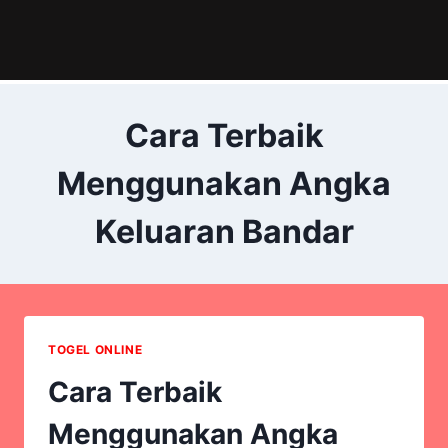
Skip
to
content
Cara Terbaik
Menggunakan Angka
Keluaran Bandar
TOGEL ONLINE
Cara Terbaik
Menggunakan Angka