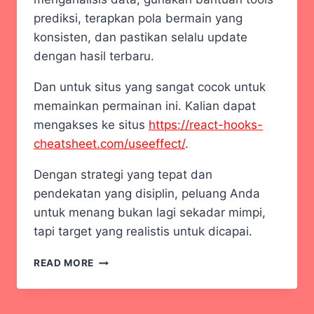
prediksi, terapkan pola bermain yang
konsisten, dan pastikan selalu update
dengan hasil terbaru.
Dan untuk situs yang sangat cocok untuk
memainkan permainan ini. Kalian dapat
mengakses ke situs
https://react-hooks-
cheatsheet.com/useeffect/
.
Dengan strategi yang tepat dan
pendekatan yang disiplin, peluang Anda
untuk menang bukan lagi sekadar mimpi,
tapi target yang realistis untuk dicapai.
CARA
READ MORE
TERBAIK
MENGGUNAKAN
ANGKA