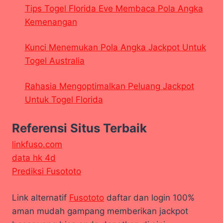
Tips Togel Florida Eve Membaca Pola Angka
Kemenangan
Kunci Menemukan Pola Angka Jackpot Untuk
Togel Australia
Rahasia Mengoptimalkan Peluang Jackpot
Untuk Togel Florida
Referensi Situs Terbaik
linkfuso.com
data hk 4d
Prediksi Fusototo
Link alternatif
Fusototo
daftar dan login 100%
aman mudah gampang memberikan jackpot