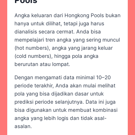
Pools
Angka keluaran dari Hongkong Pools bukan
hanya untuk dilihat, tetapi juga harus
dianalisis secara cermat. Anda bisa
mempelajari tren angka yang sering muncul
(hot numbers), angka yang jarang keluar
(cold numbers), hingga pola angka
berurutan atau lompat.
Dengan mengamati data minimal 10–20
periode terakhir, Anda akan mulai melihat
pola yang bisa dijadikan dasar untuk
prediksi periode selanjutnya. Data ini juga
bisa digunakan untuk membuat kombinasi
angka yang lebih logis dan tidak asal-
asalan.