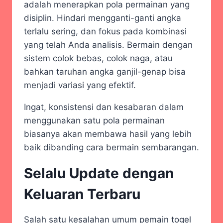
adalah menerapkan pola permainan yang
disiplin. Hindari mengganti-ganti angka
terlalu sering, dan fokus pada kombinasi
yang telah Anda analisis. Bermain dengan
sistem colok bebas, colok naga, atau
bahkan taruhan angka ganjil-genap bisa
menjadi variasi yang efektif.
Ingat, konsistensi dan kesabaran dalam
menggunakan satu pola permainan
biasanya akan membawa hasil yang lebih
baik dibanding cara bermain sembarangan.
Selalu Update dengan
Keluaran Terbaru
Salah satu kesalahan umum pemain togel