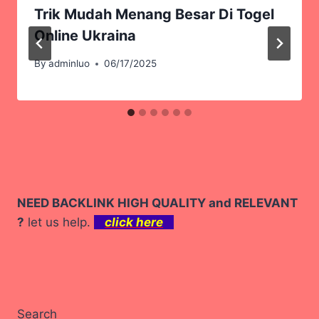
Trik Mudah Menang Besar Di Togel
Online Ukraina
By
adminluo
06/17/2025
NEED BACKLINK HIGH QUALITY and RELEVANT
?
let us help.
click here
Search