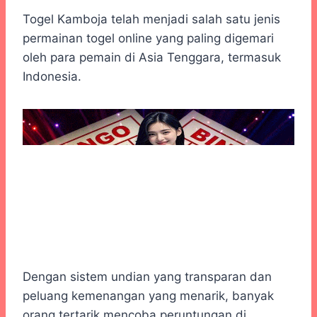
h
a
e
e
k
i
a
c
s
l
y
n
Togel Kamboja telah menjadi salah satu jenis
t
e
s
e
p
e
permainan togel online yang paling digemari
s
b
e
g
e
oleh para pemain di Asia Tenggara, termasuk
A
o
n
r
Indonesia.
p
o
g
a
p
k
e
m
r
Dengan sistem undian yang transparan dan
peluang kemenangan yang menarik, banyak
orang tertarik mencoba peruntungan di