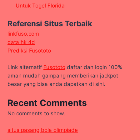
Untuk Togel Florida
Referensi Situs Terbaik
linkfuso.com
data hk 4d
Prediksi Fusototo
Link alternatif
Fusototo
daftar dan login 100%
aman mudah gampang memberikan jackpot
besar yang bisa anda dapatkan di sini.
Recent Comments
No comments to show.
situs pasang bola olimpiade