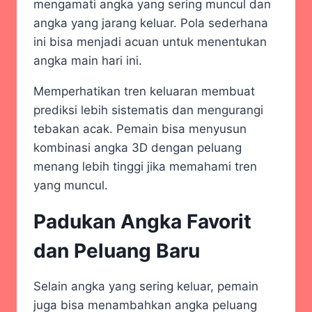
mengamati angka yang sering muncul dan
angka yang jarang keluar. Pola sederhana
ini bisa menjadi acuan untuk menentukan
angka main hari ini.
Memperhatikan tren keluaran membuat
prediksi lebih sistematis dan mengurangi
tebakan acak. Pemain bisa menyusun
kombinasi angka 3D dengan peluang
menang lebih tinggi jika memahami tren
yang muncul.
Padukan Angka Favorit
dan Peluang Baru
Selain angka yang sering keluar, pemain
juga bisa menambahkan angka peluang