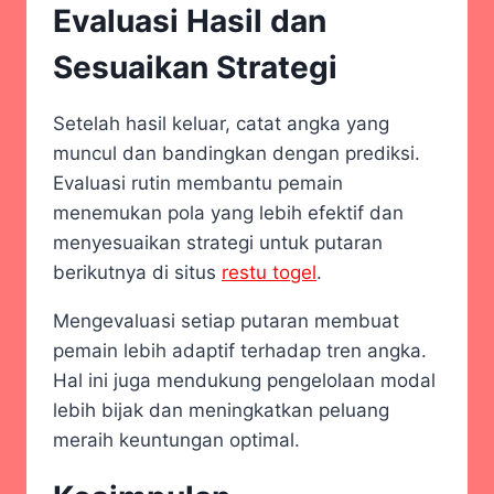
Evaluasi Hasil dan
Sesuaikan Strategi
Setelah hasil keluar, catat angka yang
muncul dan bandingkan dengan prediksi.
Evaluasi rutin membantu pemain
menemukan pola yang lebih efektif dan
menyesuaikan strategi untuk putaran
berikutnya di situs
restu togel
.
Mengevaluasi setiap putaran membuat
pemain lebih adaptif terhadap tren angka.
Hal ini juga mendukung pengelolaan modal
lebih bijak dan meningkatkan peluang
meraih keuntungan optimal.