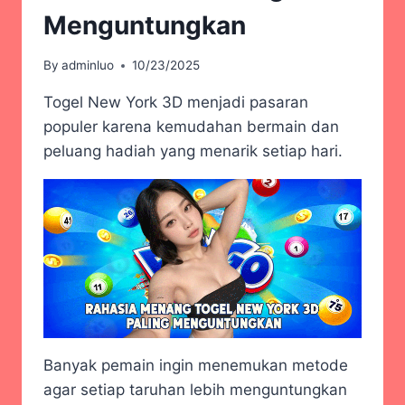
Menguntungkan
By
adminluo
10/23/2025
Togel New York 3D menjadi pasaran
populer karena kemudahan bermain dan
peluang hadiah yang menarik setiap hari.
Banyak pemain ingin menemukan metode
agar setiap taruhan lebih menguntungkan