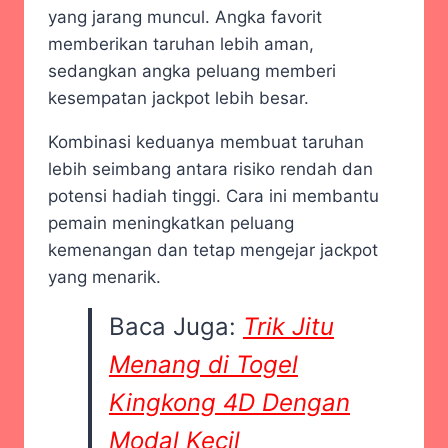
yang jarang muncul. Angka favorit
memberikan taruhan lebih aman,
sedangkan angka peluang memberi
kesempatan jackpot lebih besar.
Kombinasi keduanya membuat taruhan
lebih seimbang antara risiko rendah dan
potensi hadiah tinggi. Cara ini membantu
pemain meningkatkan peluang
kemenangan dan tetap mengejar jackpot
yang menarik.
Baca Juga:
Trik Jitu
Menang di Togel
Kingkong 4D Dengan
Modal Kecil