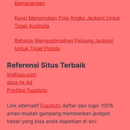
Kemenangan
Kunci Menemukan Pola Angka Jackpot Untuk
Togel Australia
Rahasia Mengoptimalkan Peluang Jackpot
Untuk Togel Florida
Referensi Situs Terbaik
linkfuso.com
data hk 4d
Prediksi Fusototo
Link alternatif
Fusototo
daftar dan login 100%
aman mudah gampang memberikan jackpot
besar yang bisa anda dapatkan di sini.