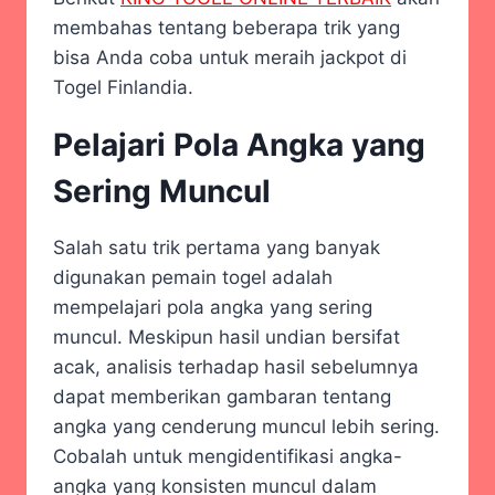
membahas tentang beberapa trik yang
bisa Anda coba untuk meraih jackpot di
Togel Finlandia.
Pelajari Pola Angka yang
Sering Muncul
Salah satu trik pertama yang banyak
digunakan pemain togel adalah
mempelajari pola angka yang sering
muncul. Meskipun hasil undian bersifat
acak, analisis terhadap hasil sebelumnya
dapat memberikan gambaran tentang
angka yang cenderung muncul lebih sering.
Cobalah untuk mengidentifikasi angka-
angka yang konsisten muncul dalam