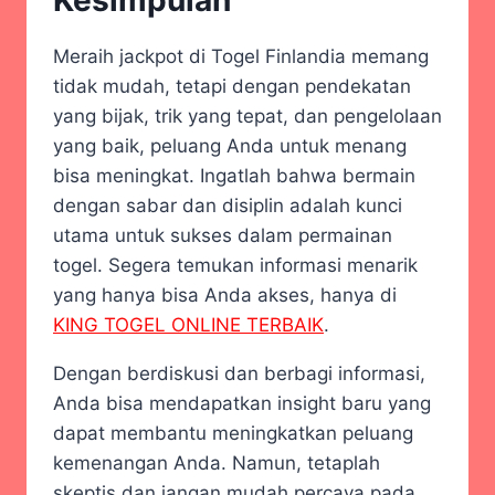
Kesimpulan
Meraih jackpot di Togel Finlandia memang
tidak mudah, tetapi dengan pendekatan
yang bijak, trik yang tepat, dan pengelolaan
yang baik, peluang Anda untuk menang
bisa meningkat. Ingatlah bahwa bermain
dengan sabar dan disiplin adalah kunci
utama untuk sukses dalam permainan
togel. Segera temukan informasi menarik
yang hanya bisa Anda akses, hanya di
KING TOGEL ONLINE TERBAIK
.
Dengan berdiskusi dan berbagi informasi,
Anda bisa mendapatkan insight baru yang
dapat membantu meningkatkan peluang
kemenangan Anda. Namun, tetaplah
skeptis dan jangan mudah percaya pada