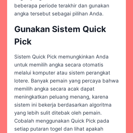
beberapa periode terakhir dan gunakan
angka tersebut sebagai pilihan Anda.
Gunakan Sistem Quick
Pick
Sistem Quick Pick memungkinkan Anda
untuk memilih angka secara otomatis
melalui komputer atau sistem perangkat
lotere. Banyak pemain yang percaya bahwa
memilih angka secara acak dapat
meningkatkan peluang menang, karena
sistem ini bekerja berdasarkan algoritma
yang lebih sulit ditebak oleh pemain.
Cobalah menggunakan Quick Pick pada
setiap putaran togel dan lihat apakah