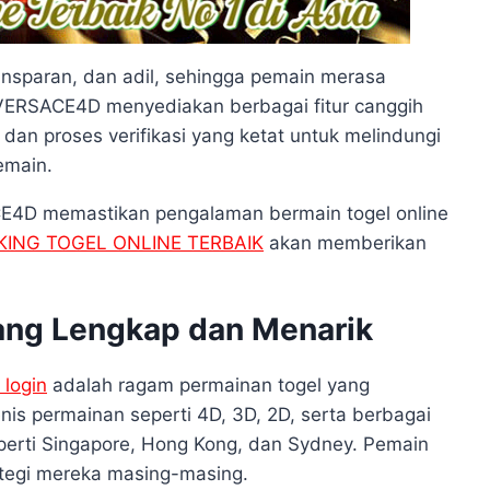
ansparan, dan adil, sehingga pemain merasa
 VERSACE4D menyediakan berbagai fitur canggih
dan proses verifikasi yang ketat untuk melindungi
emain.
CE4D memastikan pengalaman bermain togel online
KING TOGEL ONLINE TERBAIK
akan memberikan
yang Lengkap dan Menarik
 login
adalah ragam permainan togel yang
nis permainan seperti 4D, 3D, 2D, serta berbagai
eperti Singapore, Hong Kong, dan Sydney. Pemain
ategi mereka masing-masing.