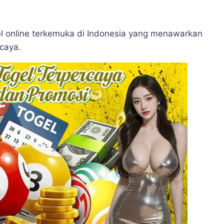
l online terkemuka di Indonesia yang menawarkan
rcaya.