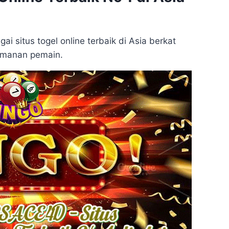
situs togel online terbaik di Asia berkat
amanan pemain.