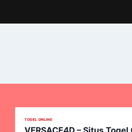
Skip
to
content
TOGEL ONLINE
VERSACE4D – Situs Togel O