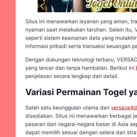
Situs ini menawarkan layanan yang aman, tr
nyaman saat melakukan taruhan. Selain itu,
seperti sistem keamanan data yang mutakhir 
informasi pribadi serta transaksi keuangan p
Dengan dukungan teknologi terbaru, VERSA
yang lancar dan tanpa hambatan. Berikut ini
penjelasan secara lengkap dan detail.
Variasi Permainan Togel 
Salah satu keunggulan utama dari
versace4d
disediakan. Situs ini menawarkan berbagai je
pasaran dari negara-negara besar di Asia s
dapat memilih sesuai dengan selera dan str