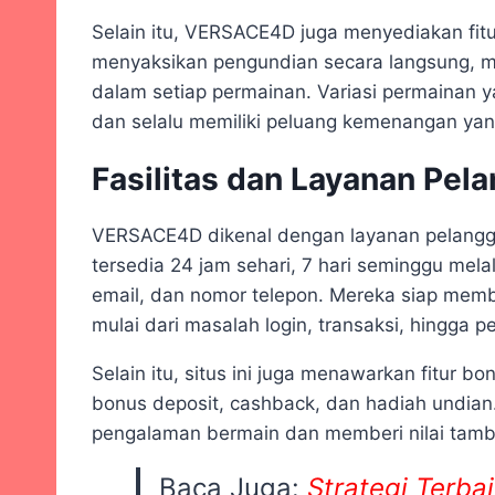
Selain itu, VERSACE4D juga menyediakan fit
menyaksikan pengundian secara langsung, 
dalam setiap permainan. Variasi permainan 
dan selalu memiliki peluang kemenangan ya
Fasilitas dan Layanan Pel
VERSACE4D dikenal dengan layanan pelanggan
tersedia 24 jam sehari, 7 hari seminggu melal
email, dan nomor telepon. Mereka siap mem
mulai dari masalah login, transaksi, hingga 
Selain itu, situs ini juga menawarkan fitur b
bonus deposit, cashback, dan hadiah undian. 
pengalaman bermain dan memberi nilai tamb
Baca Juga:
Strategi Terba