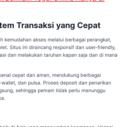
tem Transaksi yang Cepat
h kemudahan akses melalui berbagai perangkat,
. Situs ini dirancang responsif dan user-friendly,
si dan melakukan taruhan kapan saja dan di mana
dikenal cepat dan aman, mendukung berbagai
wallet, dan pulsa. Proses deposit dan penarikan
ngsung, sehingga pemain tidak perlu menunggu
ka.