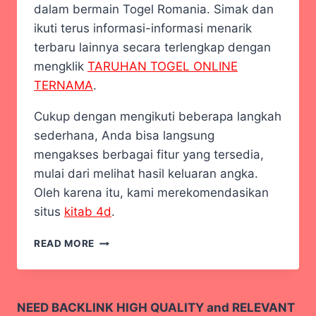
dalam bermain Togel Romania. Simak dan
ikuti terus informasi-informasi menarik
terbaru lainnya secara terlengkap dengan
mengklik
TARUHAN TOGEL ONLINE
TERNAMA
.
Cukup dengan mengikuti beberapa langkah
sederhana, Anda bisa langsung
mengakses berbagai fitur yang tersedia,
mulai dari melihat hasil keluaran angka.
Oleh karena itu, kami merekomendasikan
situs
kitab 4d
.
CARA
READ MORE
BERMAIN
TOGEL
ROMANIA
DAN
NEED BACKLINK HIGH QUALITY and RELEVANT
PANDUAN