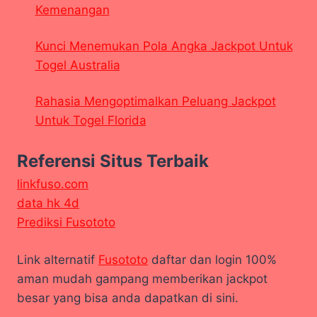
Kemenangan
Kunci Menemukan Pola Angka Jackpot Untuk
Togel Australia
Rahasia Mengoptimalkan Peluang Jackpot
Untuk Togel Florida
Referensi Situs Terbaik
linkfuso.com
data hk 4d
Prediksi Fusototo
Link alternatif
Fusototo
daftar dan login 100%
aman mudah gampang memberikan jackpot
besar yang bisa anda dapatkan di sini.