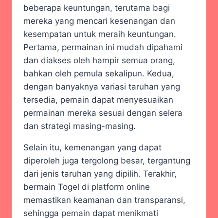
beberapa keuntungan, terutama bagi
mereka yang mencari kesenangan dan
kesempatan untuk meraih keuntungan.
Pertama, permainan ini mudah dipahami
dan diakses oleh hampir semua orang,
bahkan oleh pemula sekalipun. Kedua,
dengan banyaknya variasi taruhan yang
tersedia, pemain dapat menyesuaikan
permainan mereka sesuai dengan selera
dan strategi masing-masing.
Selain itu, kemenangan yang dapat
diperoleh juga tergolong besar, tergantung
dari jenis taruhan yang dipilih. Terakhir,
bermain Togel di platform online
memastikan keamanan dan transparansi,
sehingga pemain dapat menikmati