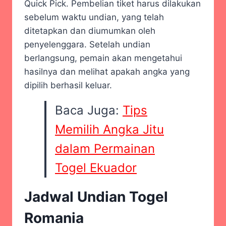
Quick Pick. Pembelian tiket harus dilakukan
sebelum waktu undian, yang telah
ditetapkan dan diumumkan oleh
penyelenggara. Setelah undian
berlangsung, pemain akan mengetahui
hasilnya dan melihat apakah angka yang
dipilih berhasil keluar.
Baca Juga:
Tips
Memilih Angka Jitu
dalam Permainan
Togel Ekuador
Jadwal Undian Togel
Romania