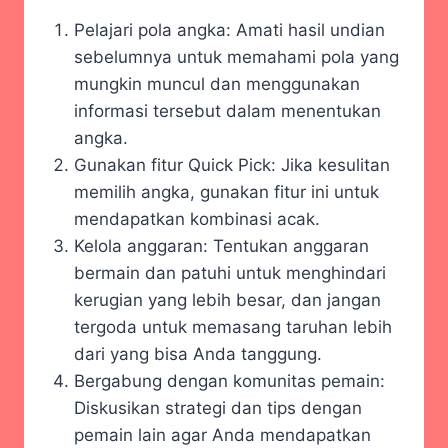
Pelajari pola angka: Amati hasil undian
sebelumnya untuk memahami pola yang
mungkin muncul dan menggunakan
informasi tersebut dalam menentukan
angka.
Gunakan fitur Quick Pick: Jika kesulitan
memilih angka, gunakan fitur ini untuk
mendapatkan kombinasi acak.
Kelola anggaran: Tentukan anggaran
bermain dan patuhi untuk menghindari
kerugian yang lebih besar, dan jangan
tergoda untuk memasang taruhan lebih
dari yang bisa Anda tanggung.
Bergabung dengan komunitas pemain:
Diskusikan strategi dan tips dengan
pemain lain agar Anda mendapatkan