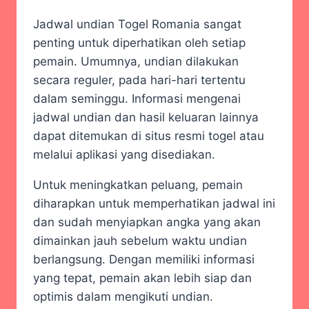
Jadwal undian Togel Romania sangat
penting untuk diperhatikan oleh setiap
pemain. Umumnya, undian dilakukan
secara reguler, pada hari-hari tertentu
dalam seminggu. Informasi mengenai
jadwal undian dan hasil keluaran lainnya
dapat ditemukan di situs resmi togel atau
melalui aplikasi yang disediakan.
Untuk meningkatkan peluang, pemain
diharapkan untuk memperhatikan jadwal ini
dan sudah menyiapkan angka yang akan
dimainkan jauh sebelum waktu undian
berlangsung. Dengan memiliki informasi
yang tepat, pemain akan lebih siap dan
optimis dalam mengikuti undian.