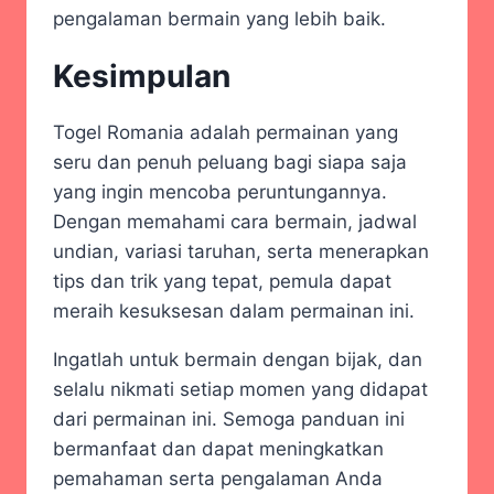
pengalaman bermain yang lebih baik.
Kesimpulan
Togel Romania adalah permainan yang
seru dan penuh peluang bagi siapa saja
yang ingin mencoba peruntungannya.
Dengan memahami cara bermain, jadwal
undian, variasi taruhan, serta menerapkan
tips dan trik yang tepat, pemula dapat
meraih kesuksesan dalam permainan ini.
Ingatlah untuk bermain dengan bijak, dan
selalu nikmati setiap momen yang didapat
dari permainan ini. Semoga panduan ini
bermanfaat dan dapat meningkatkan
pemahaman serta pengalaman Anda