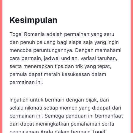
Kesimpulan
Togel Romania adalah permainan yang seru
dan penuh peluang bagi siapa saja yang ingin
mencoba peruntungannya. Dengan memahami
cara bermain, jadwal undian, variasi taruhan,
serta menerapkan tips dan trik yang tepat,
pemula dapat meraih kesuksesan dalam
permainan ini.
Ingatlah untuk bermain dengan bijak, dan
selalu nikmati setiap momen yang didapat dari
permainan ini. Semoga panduan ini bermanfaat
dan dapat meningkatkan pemahaman serta
pengalaman Anda dalam bermain Togel