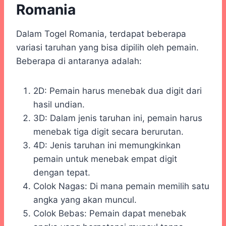
Romania
Dalam Togel Romania, terdapat beberapa
variasi taruhan yang bisa dipilih oleh pemain.
Beberapa di antaranya adalah:
2D: Pemain harus menebak dua digit dari
hasil undian.
3D: Dalam jenis taruhan ini, pemain harus
menebak tiga digit secara berurutan.
4D: Jenis taruhan ini memungkinkan
pemain untuk menebak empat digit
dengan tepat.
Colok Nagas: Di mana pemain memilih satu
angka yang akan muncul.
Colok Bebas: Pemain dapat menebak