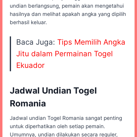
undian berlangsung, pemain akan mengetahui
hasilnya dan melihat apakah angka yang dipilih
berhasil keluar.
Baca Juga:
Tips Memilih Angka
Jitu dalam Permainan Togel
Ekuador
Jadwal Undian Togel
Romania
Jadwal undian Togel Romania sangat penting
untuk diperhatikan oleh setiap pemain.
Umumnya, undian dilakukan secara reguler,