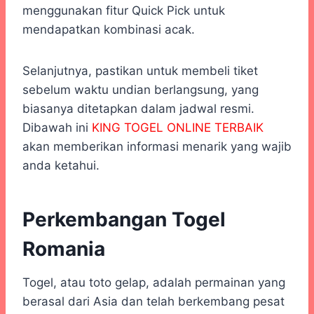
menggunakan fitur Quick Pick untuk
mendapatkan kombinasi acak.
Selanjutnya, pastikan untuk membeli tiket
sebelum waktu undian berlangsung, yang
biasanya ditetapkan dalam jadwal resmi.
Dibawah ini
KING TOGEL ONLINE TERBAIK
akan memberikan informasi menarik yang wajib
anda ketahui.
Perkembangan Togel
Romania
Togel, atau toto gelap, adalah permainan yang
berasal dari Asia dan telah berkembang pesat