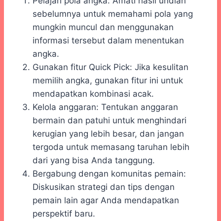
Pelajari pola angka: Amati hasil undian
sebelumnya untuk memahami pola yang
mungkin muncul dan menggunakan
informasi tersebut dalam menentukan
angka.
Gunakan fitur Quick Pick: Jika kesulitan
memilih angka, gunakan fitur ini untuk
mendapatkan kombinasi acak.
Kelola anggaran: Tentukan anggaran
bermain dan patuhi untuk menghindari
kerugian yang lebih besar, dan jangan
tergoda untuk memasang taruhan lebih
dari yang bisa Anda tanggung.
Bergabung dengan komunitas pemain:
Diskusikan strategi dan tips dengan
pemain lain agar Anda mendapatkan
perspektif baru.