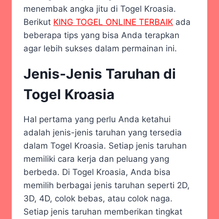
menembak angka jitu di Togel Kroasia.
Berikut
KING TOGEL ONLINE TERBAIK
ada
beberapa tips yang bisa Anda terapkan
agar lebih sukses dalam permainan ini.
Jenis-Jenis Taruhan di
Togel Kroasia
Hal pertama yang perlu Anda ketahui
adalah jenis-jenis taruhan yang tersedia
dalam Togel Kroasia. Setiap jenis taruhan
memiliki cara kerja dan peluang yang
berbeda. Di Togel Kroasia, Anda bisa
memilih berbagai jenis taruhan seperti 2D,
3D, 4D, colok bebas, atau colok naga.
Setiap jenis taruhan memberikan tingkat