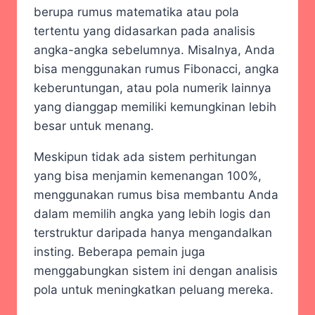
berupa rumus matematika atau pola
tertentu yang didasarkan pada analisis
angka-angka sebelumnya. Misalnya, Anda
bisa menggunakan rumus Fibonacci, angka
keberuntungan, atau pola numerik lainnya
yang dianggap memiliki kemungkinan lebih
besar untuk menang.
Meskipun tidak ada sistem perhitungan
yang bisa menjamin kemenangan 100%,
menggunakan rumus bisa membantu Anda
dalam memilih angka yang lebih logis dan
terstruktur daripada hanya mengandalkan
insting. Beberapa pemain juga
menggabungkan sistem ini dengan analisis
pola untuk meningkatkan peluang mereka.