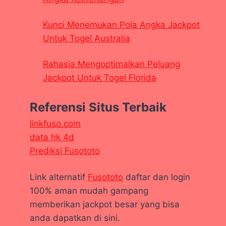
Kunci Menemukan Pola Angka Jackpot
Untuk Togel Australia
Rahasia Mengoptimalkan Peluang
Jackpot Untuk Togel Florida
Referensi Situs Terbaik
linkfuso.com
data hk 4d
Prediksi Fusototo
Link alternatif
Fusototo
daftar dan login
100% aman mudah gampang
memberikan jackpot besar yang bisa
anda dapatkan di sini.