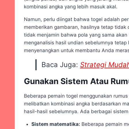
kombinasi angka yang lebih masuk akal.
Namun, perlu diingat bahwa togel adalah per
memberikan gambaran, hasilnya tetap tidak 
tidak menjamin bahwa pola yang sama akan t
menganalisis hasil undian sebelumnya tetap b
menyenangkan untuk membantu Anda merasa 
Baca Juga:
Strategi Muda
Gunakan Sistem Atau Rum
Beberapa pemain togel menggunakan rumus at
melibatkan kombinasi angka berdasarkan mat
hasil-hasil sebelumnya. Ada berbagai sistem
Sistem matematika:
Beberapa pemain men