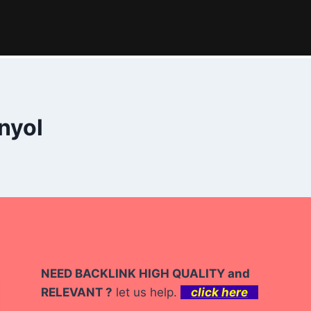
nyol
NEED BACKLINK HIGH QUALITY and
RELEVANT ?
let us help.
click here