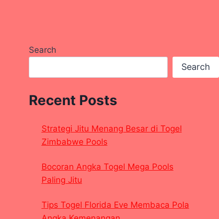
Search
Search
Recent Posts
Strategi Jitu Menang Besar di Togel
Zimbabwe Pools
Bocoran Angka Togel Mega Pools
Paling Jitu
Tips Togel Florida Eve Membaca Pola
Angka Kemenangan