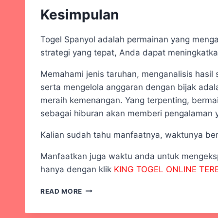
Kesimpulan
Togel Spanyol adalah permainan yang meng
strategi yang tepat, Anda dapat meningkatk
Memahami jenis taruhan, menganalisis hasi
serta mengelola anggaran dengan bijak ada
meraih kemenangan. Yang terpenting, bermai
sebagai hiburan akan memberi pengalaman 
Kalian sudah tahu manfaatnya, waktunya 
Manfaatkan juga waktu anda untuk mengeksplo
hanya dengan klik
KING TOGEL ONLINE TER
STRATEGI
READ MORE
AMPUH
MERAIH