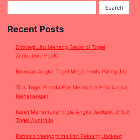
Search
Recent Posts
Strategi Jitu Menang Besar di Togel
Zimbabwe Pools
Bocoran Angka Togel Mega Pools Paling Jitu
Tips Togel Florida Eve Membaca Pola Angka
Kemenangan
Kunci Menemukan Pola Angka Jackpot Untuk
Togel Australia
Rahasia Mengoptimalkan Peluang Jackpot