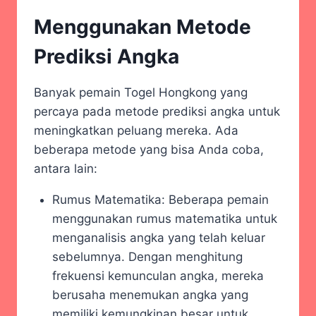
Menggunakan Metode
Prediksi Angka
Banyak pemain Togel Hongkong yang
percaya pada metode prediksi angka untuk
meningkatkan peluang mereka. Ada
beberapa metode yang bisa Anda coba,
antara lain:
Rumus Matematika: Beberapa pemain
menggunakan rumus matematika untuk
menganalisis angka yang telah keluar
sebelumnya. Dengan menghitung
frekuensi kemunculan angka, mereka
berusaha menemukan angka yang
memiliki kemungkinan besar untuk