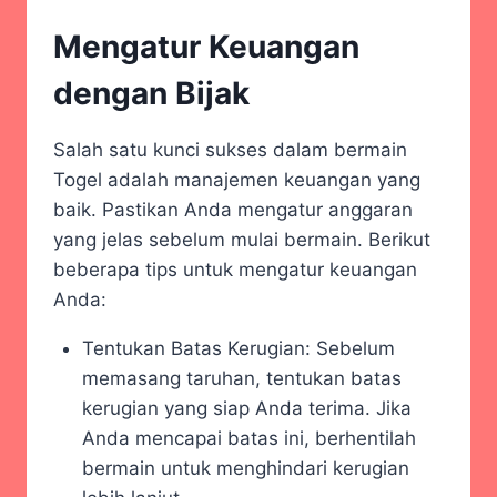
Mengatur Keuangan
dengan Bijak
Salah satu kunci sukses dalam bermain
Togel adalah manajemen keuangan yang
baik. Pastikan Anda mengatur anggaran
yang jelas sebelum mulai bermain. Berikut
beberapa tips untuk mengatur keuangan
Anda:
Tentukan Batas Kerugian: Sebelum
memasang taruhan, tentukan batas
kerugian yang siap Anda terima. Jika
Anda mencapai batas ini, berhentilah
bermain untuk menghindari kerugian