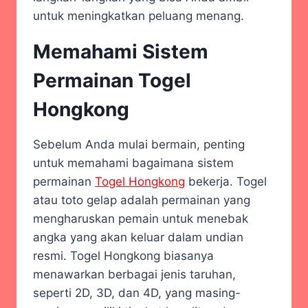
untuk meningkatkan peluang menang.
Memahami Sistem
Permainan Togel
Hongkong
Sebelum Anda mulai bermain, penting
untuk memahami bagaimana sistem
permainan
Togel Hongkong
bekerja. Togel
atau toto gelap adalah permainan yang
mengharuskan pemain untuk menebak
angka yang akan keluar dalam undian
resmi. Togel Hongkong biasanya
menawarkan berbagai jenis taruhan,
seperti 2D, 3D, dan 4D, yang masing-