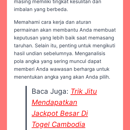
masing memiliki tingkat kesulitan dan
imbalan yang berbeda.
Memahami cara kerja dan aturan
permainan akan membantu Anda membuat
keputusan yang lebih baik saat memasang
taruhan. Selain itu, penting untuk mengikuti
hasil undian sebelumnya. Menganalisis
pola angka yang sering muncul dapat
memberi Anda wawasan berharga untuk
menentukan angka yang akan Anda pilih.
Baca Juga:
Trik Jitu
Mendapatkan
Jackpot Besar Di
Togel Cambodia