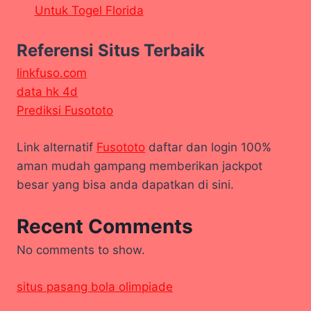
Untuk Togel Florida
Referensi Situs Terbaik
linkfuso.com
data hk 4d
Prediksi Fusototo
Link alternatif
Fusototo
daftar dan login 100%
aman mudah gampang memberikan jackpot
besar yang bisa anda dapatkan di sini.
Recent Comments
No comments to show.
situs pasang bola olimpiade