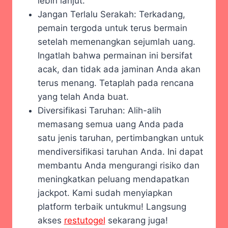
lebih lanjut.
Jangan Terlalu Serakah: Terkadang,
pemain tergoda untuk terus bermain
setelah memenangkan sejumlah uang.
Ingatlah bahwa permainan ini bersifat
acak, dan tidak ada jaminan Anda akan
terus menang. Tetaplah pada rencana
yang telah Anda buat.
Diversifikasi Taruhan: Alih-alih
memasang semua uang Anda pada
satu jenis taruhan, pertimbangkan untuk
mendiversifikasi taruhan Anda. Ini dapat
membantu Anda mengurangi risiko dan
meningkatkan peluang mendapatkan
jackpot. Kami sudah menyiapkan
platform terbaik untukmu! Langsung
akses
restutogel
sekarang juga!