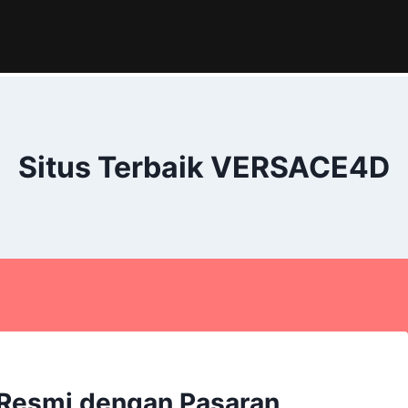
Situs Terbaik VERSACE4D
 Resmi dengan Pasaran