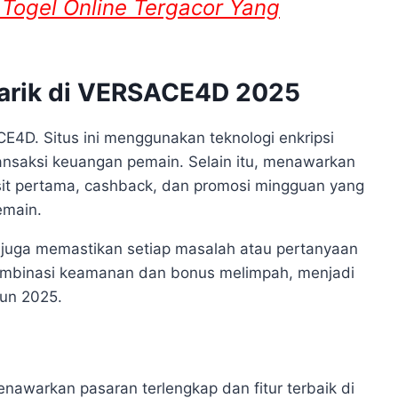
s Togel Online Tergacor Yang
arik di VERSACE4D 2025
E4D. Situs ini menggunakan teknologi enkripsi
ransaksi keuangan pemain. Selain itu, menawarkan
sit pertama, cashback, dan promosi mingguan yang
emain.
 juga memastikan setiap masalah atau pertanyaan
ombinasi keamanan dan bonus melimpah, menjadi
hun 2025.
nawarkan pasaran terlengkap dan fitur terbaik di