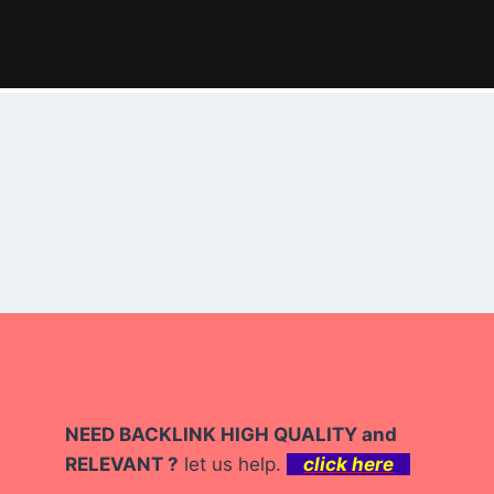
NEED BACKLINK HIGH QUALITY and
RELEVANT ?
let us help.
click here