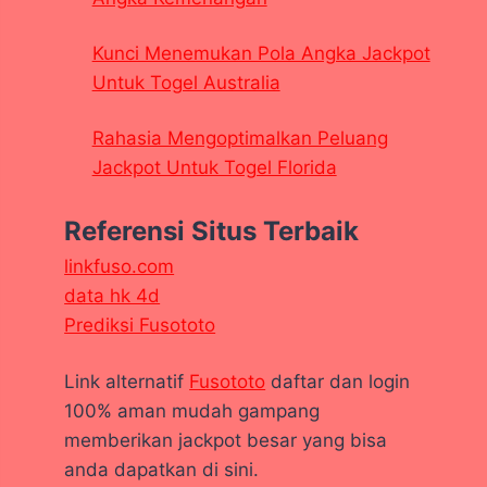
Kunci Menemukan Pola Angka Jackpot
Untuk Togel Australia
Rahasia Mengoptimalkan Peluang
Jackpot Untuk Togel Florida
Referensi Situs Terbaik
linkfuso.com
data hk 4d
Prediksi Fusototo
Link alternatif
Fusototo
daftar dan login
100% aman mudah gampang
memberikan jackpot besar yang bisa
anda dapatkan di sini.