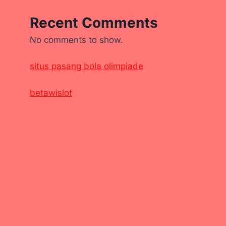
Recent Comments
No comments to show.
situs pasang bola olimpiade
betawislot