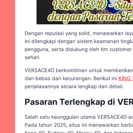
Dengan reputasi yang solid, menawarkan lay
ini dilengkapi dengan sistem keamanan tingka
pengguna, serta didukung oleh tim customer
sehari.
VERSACE4D berkomitmen untuk memberikan 
dan bebas dari kecurangan. Berikut ini
KING 
penjelasannya secara lengkap dan detail.
Pasaran Terlengkap di V
Salah satu keunggulan utama VERSACE4D ad
Pada tahun 2025, situs ini menawarkan berb
Kong 4D, Sydney 4D, Macau 4D, dan Indones