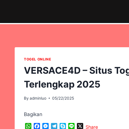
Skip
to
content
TOGEL ONLINE
VERSACE4D – Situs Tog
Terlengkap 2025
By
adminluo
05/22/2025
Bagikan
W
F
M
T
S
L
X
Share