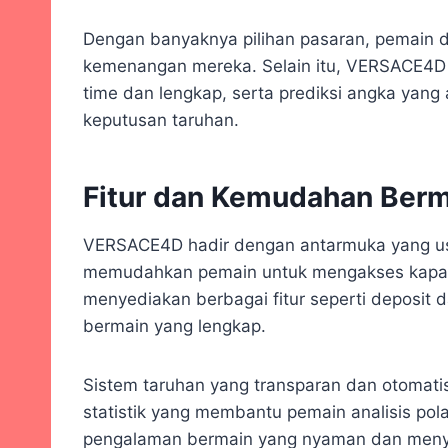
Dengan banyaknya pilihan pasaran, pemain d
kemenangan mereka. Selain itu, VERSACE4D j
time dan lengkap, serta prediksi angka ya
keputusan taruhan.
Fitur dan Kemudahan Ber
VERSACE4D hadir dengan antarmuka yang user
memudahkan pemain untuk mengakses kapan sa
menyediakan berbagai fitur seperti deposit 
bermain yang lengkap.
Sistem taruhan yang transparan dan otomati
statistik yang membantu pemain analisis pola
pengalaman bermain yang nyaman dan men