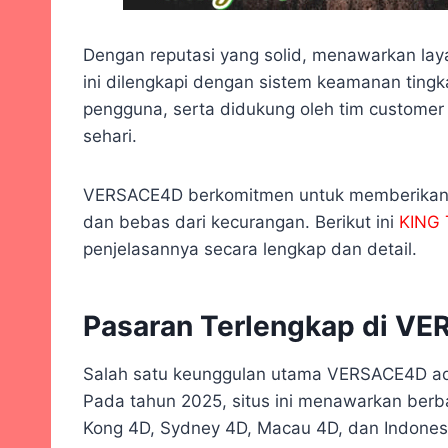
Dengan reputasi yang solid, menawarkan lay
ini dilengkapi dengan sistem keamanan tingka
pengguna, serta didukung oleh tim customer
sehari.
VERSACE4D berkomitmen untuk memberikan 
dan bebas dari kecurangan. Berikut ini
KING 
penjelasannya secara lengkap dan detail.
Pasaran Terlengkap di V
Salah satu keunggulan utama VERSACE4D ad
Pada tahun 2025, situs ini menawarkan berb
Kong 4D, Sydney 4D, Macau 4D, dan Indones