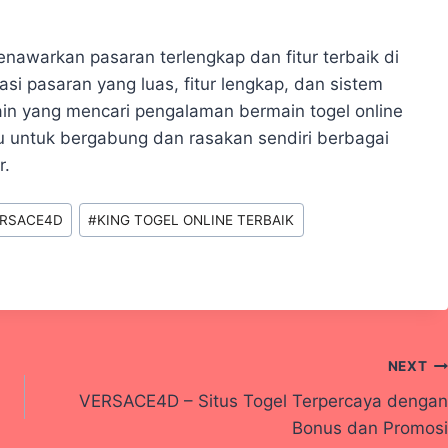
nawarkan pasaran terlengkap dan fitur terbaik di
asi pasaran yang luas, fitur lengkap, dan sistem
ain yang mencari pengalaman bermain togel online
untuk bergabung dan rasakan sendiri berbagai
r.
VERSACE4D
#
KING TOGEL ONLINE TERBAIK
NEXT
VERSACE4D – Situs Togel Terpercaya dengan
Bonus dan Promosi