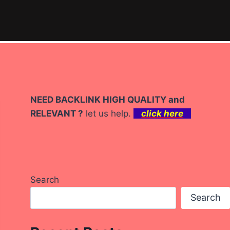
NEED BACKLINK HIGH QUALITY and
RELEVANT ?
let us help.
click here
Search
Search