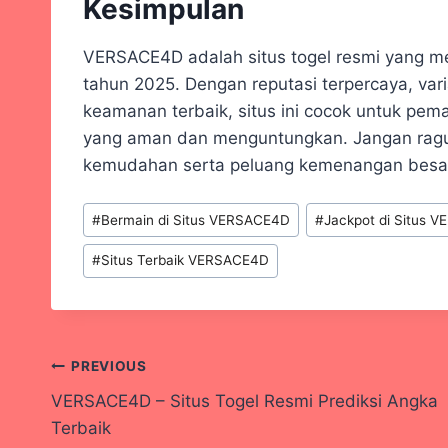
Kesimpulan
VERSACE4D adalah situs togel resmi yang me
tahun 2025. Dengan reputasi terpercaya, vari
keamanan terbaik, situs ini cocok untuk pem
yang aman dan menguntungkan. Jangan ragu 
kemudahan serta peluang kemenangan besa
Post
#
Bermain di Situs VERSACE4D
#
Jackpot di Situs 
Tags:
#
Situs Terbaik VERSACE4D
Post
PREVIOUS
VERSACE4D – Situs Togel Resmi Prediksi Angka
navigation
Terbaik