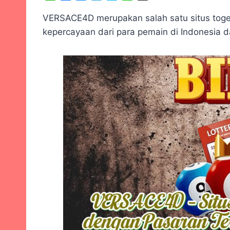
h
a
e
e
k
i
a
c
s
l
y
n
VERSACE4D merupakan salah satu situs toge
t
e
s
e
p
e
kepercayaan dari para pemain di Indonesia d
s
b
e
g
e
A
o
n
r
p
o
g
a
p
k
e
m
r