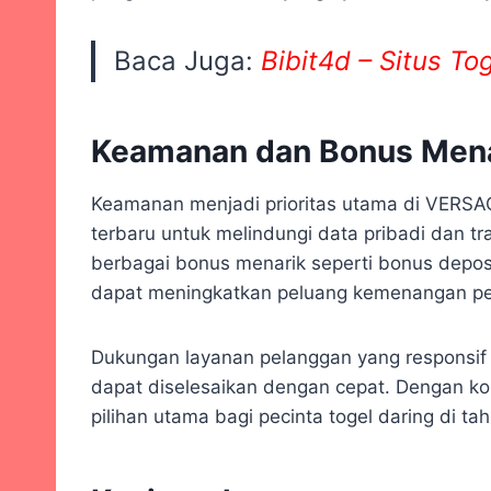
Baca Juga:
Bibit4d – Situs T
Keamanan dan Bonus Men
Keamanan menjadi prioritas utama di VERSAC
terbaru untuk melindungi data pribadi dan t
berbagai bonus menarik seperti bonus depo
dapat meningkatkan peluang kemenangan p
Dukungan layanan pelanggan yang responsif
dapat diselesaikan dengan cepat. Dengan k
pilihan utama bagi pecinta togel daring di ta