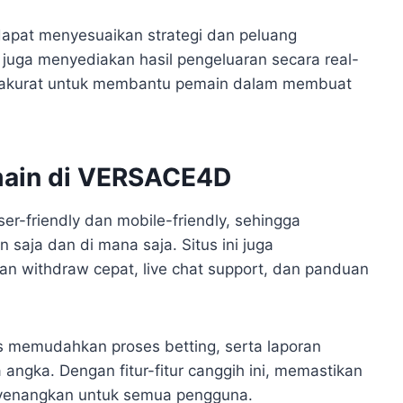
apat menyesuaikan strategi dan peluang
uga menyediakan hasil pengeluaran secara real-
ng akurat untuk membantu pemain dalam membuat
main di VERSACE4D
-friendly dan mobile-friendly, sehingga
ja dan di mana saja. Situs ini juga
dan withdraw cepat, live chat support, dan panduan
s memudahkan proses betting, serta laporan
 angka. Dengan fitur-fitur canggih ini, memastikan
yenangkan untuk semua pengguna.