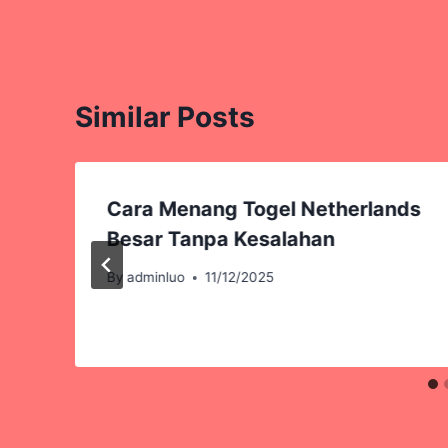
Similar Posts
Cara Menang Togel Netherlands
Besar Tanpa Kesalahan
By
adminluo
11/12/2025