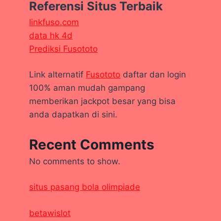
Referensi Situs Terbaik
linkfuso.com
data hk 4d
Prediksi Fusototo
Link alternatif
Fusototo
daftar dan login
100% aman mudah gampang
memberikan jackpot besar yang bisa
anda dapatkan di sini.
Recent Comments
No comments to show.
situs pasang bola olimpiade
betawislot