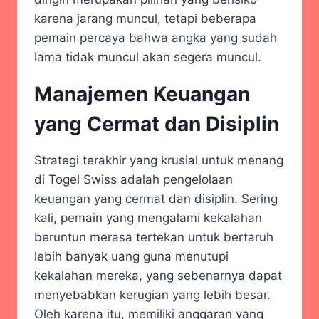
karena jarang muncul, tetapi beberapa
pemain percaya bahwa angka yang sudah
lama tidak muncul akan segera muncul.
Manajemen Keuangan
yang Cermat dan Disiplin
Strategi terakhir yang krusial untuk menang
di Togel Swiss adalah pengelolaan
keuangan yang cermat dan disiplin. Sering
kali, pemain yang mengalami kekalahan
beruntun merasa tertekan untuk bertaruh
lebih banyak uang guna menutupi
kekalahan mereka, yang sebenarnya dapat
menyebabkan kerugian yang lebih besar.
Oleh karena itu, memiliki anggaran yang