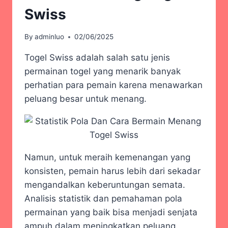
Swiss
By
adminluo
02/06/2025
Togel Swiss adalah salah satu jenis
permainan togel yang menarik banyak
perhatian para pemain karena menawarkan
peluang besar untuk menang.
Namun, untuk meraih kemenangan yang
konsisten, pemain harus lebih dari sekadar
mengandalkan keberuntungan semata.
Analisis statistik dan pemahaman pola
permainan yang baik bisa menjadi senjata
ampuh dalam meningkatkan peluang