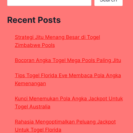
Recent Posts
Strategi Jitu Menang Besar di Togel
Zimbabwe Pools
Bocoran Angka Togel Mega Pools Paling Jitu
Tips Togel Florida Eve Membaca Pola Angka
Kemenangan
Kunci Menemukan Pola Angka Jackpot Untuk
Togel Australia
Rahasia Mengoptimalkan Peluang Jackpot
Untuk Togel Florida