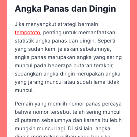
Angka Panas dan Dingin
Jika menyangkut strategi bermain
tempototo
, penting untuk memanfaatkan
statistik angka panas dan dingin. Seperti
yang sudah kami jelaskan sebelumnya,
angka panas merupakan angka yang sering
muncul pada beberapa putaran terakhir,
sedangkan angka dingin merupakan angka
yang jarang muncul atau sudah lama tidak
muncul.
Pemain yang memilih nomor panas percaya
bahwa nomor tersebut telah sering muncul
di putaran sebelumnya dan karena itu lebih
mungkin muncul lagi. Di sisi lain, angka
dingin merupakan pilihan yang berisiko