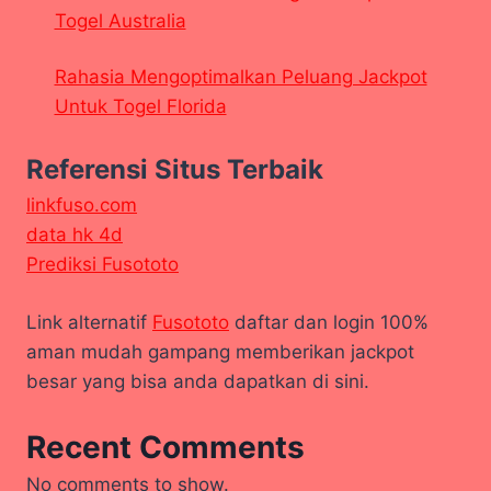
Togel Australia
Rahasia Mengoptimalkan Peluang Jackpot
Untuk Togel Florida
Referensi Situs Terbaik
linkfuso.com
data hk 4d
Prediksi Fusototo
Link alternatif
Fusototo
daftar dan login 100%
aman mudah gampang memberikan jackpot
besar yang bisa anda dapatkan di sini.
Recent Comments
No comments to show.