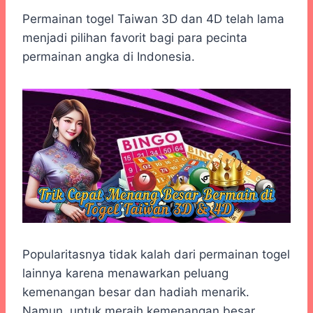
h
a
e
e
k
i
a
c
s
l
y
n
Permainan togel Taiwan 3D dan 4D telah lama
t
e
s
e
p
e
menjadi pilihan favorit bagi para pecinta
s
b
e
g
e
permainan angka di Indonesia.
A
o
n
r
p
o
g
a
p
k
e
m
r
Popularitasnya tidak kalah dari permainan togel
lainnya karena menawarkan peluang
kemenangan besar dan hadiah menarik.
Namun, untuk meraih kemenangan besar,