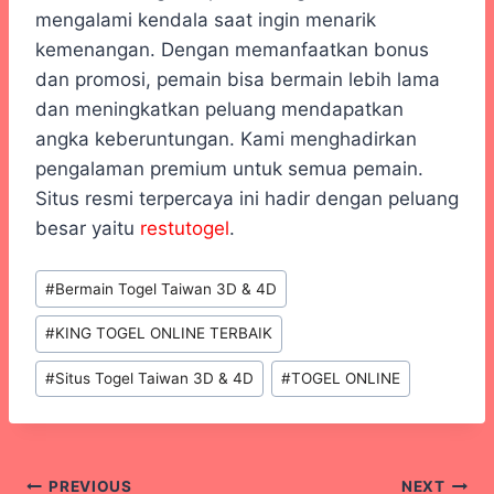
mengalami kendala saat ingin menarik
kemenangan. Dengan memanfaatkan bonus
dan promosi, pemain bisa bermain lebih lama
dan meningkatkan peluang mendapatkan
angka keberuntungan. Kami menghadirkan
pengalaman premium untuk semua pemain.
Situs resmi terpercaya ini hadir dengan peluang
besar yaitu
restutogel
.
Post
#
Bermain Togel Taiwan 3D & 4D
Tags:
#
KING TOGEL ONLINE TERBAIK
#
Situs Togel Taiwan 3D & 4D
#
TOGEL ONLINE
Post
PREVIOUS
NEXT