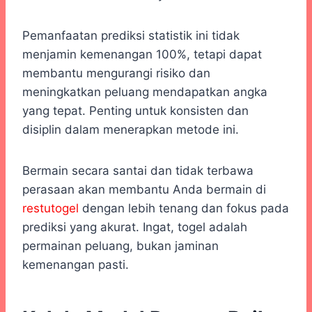
Pemanfaatan prediksi statistik ini tidak
menjamin kemenangan 100%, tetapi dapat
membantu mengurangi risiko dan
meningkatkan peluang mendapatkan angka
yang tepat. Penting untuk konsisten dan
disiplin dalam menerapkan metode ini.
Bermain secara santai dan tidak terbawa
perasaan akan membantu Anda bermain di
restutogel
dengan lebih tenang dan fokus pada
prediksi yang akurat. Ingat, togel adalah
permainan peluang, bukan jaminan
kemenangan pasti.