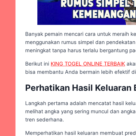
Banyak pemain mencari cara untuk meraih 
menggunakan rumus simpel dan pendekatan t
meningkat tanpa harus terlalu bergantung p
Berikut ini
KING TOGEL ONLINE TERBAIK
akan
bisa membantu Anda bermain lebih efektif di 
Perhatikan Hasil Keluaran
Langkah pertama adalah mencatat hasil kelu
melihat angka yang sering muncul dan angka
tren sederhana.
Memperhatikan hasil keluaran membuat pred