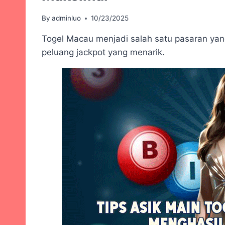
By
adminluo
10/23/2025
Togel Macau menjadi salah satu pasaran yan
peluang jackpot yang menarik.