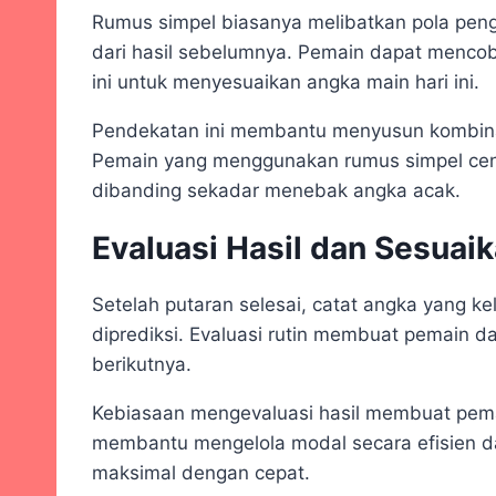
Rumus simpel biasanya melibatkan pola pen
dari hasil sebelumnya. Pemain dapat menco
ini untuk menyesuaikan angka main hari ini.
Pendekatan ini membantu menyusun kombinas
Pemain yang menggunakan rumus simpel cen
dibanding sekadar menebak angka acak.
Evaluasi Hasil dan Sesuaik
Setelah putaran selesai, catat angka yang 
diprediksi. Evaluasi rutin membuat pemain d
berikutnya.
Kebiasaan mengevaluasi hasil membuat pemain
membantu mengelola modal secara efisien 
maksimal dengan cepat.