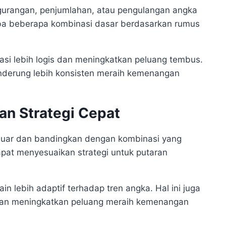
gurangan, penjumlahan, atau pengulangan angka
ba beberapa kombinasi dasar berdasarkan rumus
i lebih logis dan meningkatkan peluang tembus.
derung lebih konsisten meraih kemenangan
an Strategi Cepat
keluar dan bandingkan dengan kombinasi yang
apat menyesuaikan strategi untuk putaran
 lebih adaptif terhadap tren angka. Hal ini juga
dan meningkatkan peluang meraih kemenangan