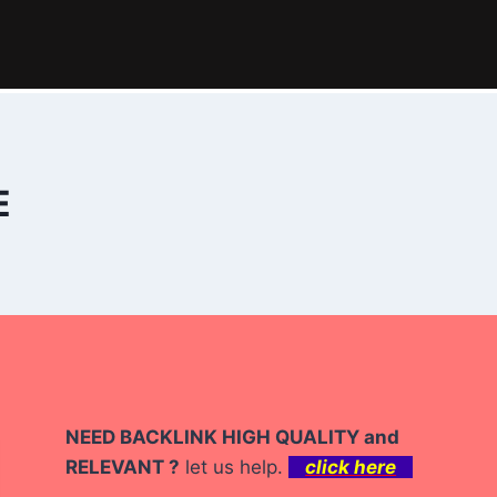
E
NEED BACKLINK HIGH QUALITY and
RELEVANT ?
let us help.
click here