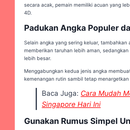
secara acak, pemain memiliki acuan yang leb
4D.
Padukan Angka Populer d
Selain angka yang sering keluar, tambahkan
memberikan taruhan lebih aman, sedangkan
lebih besar.
Menggabungkan kedua jenis angka membuat 
kemenangan rutin sambil tetap menargetkan
Baca Juga:
Cara Mudah Me
Singapore Hari Ini
Gunakan Rumus Simpel Un