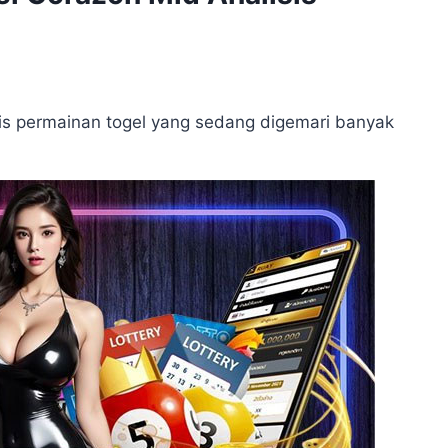
is permainan togel yang sedang digemari banyak