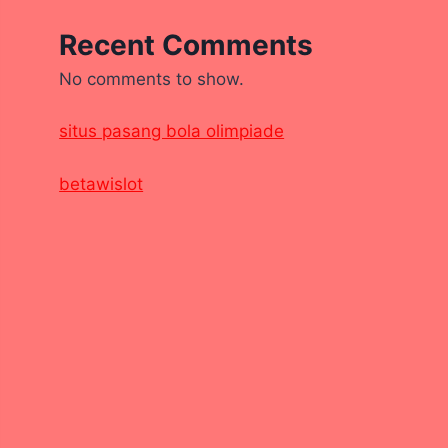
Recent Comments
No comments to show.
situs pasang bola olimpiade
betawislot