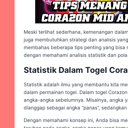
Meski terlihat sederhana, kemenangan dalam
juga membutuhkan strategi dan analisis yang
membahas beberapa tips penting yang bis
dengan memahami analisis statistik dan pola
Statistik Dalam Togel Cor
Statistik adalah ilmu yang membantu kita m
dalam permainan togel. Dalam togel Corazon 
angka-angka sebelumnya. Misalnya, angka ya
dianggap sebagai angka “panas”, sedangkan 
Dengan memahami konsep ini, Anda bisa meng
taruhan pada angka-angka panas yang kemung