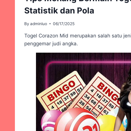
Statistik dan Pola
By
adminluo
06/17/2025
Togel Corazon Mid merupakan salah satu jen
penggemar judi angka.