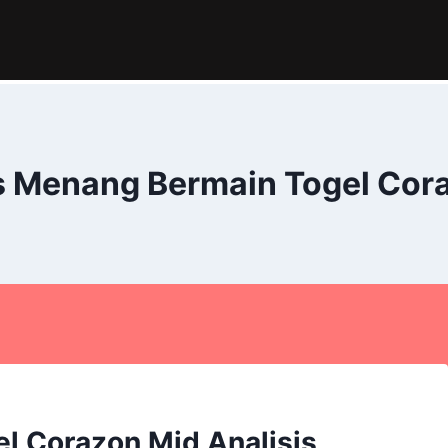
s Menang Bermain Togel Cor
l Corazon Mid Analisis