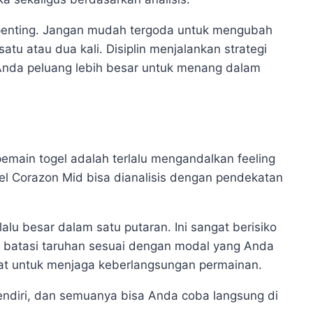
 penting. Jangan mudah tergoda untuk mengubah
atu atau dua kali. Disiplin menjalankan strategi
 Anda peluang lebih besar untuk menang dalam
pemain togel adalah terlalu mengandalkan feeling
el Corazon Mid bisa dianalisis dengan pendekatan
lu besar dalam satu putaran. Ini sangat berisiko
u batasi taruhan sesuai dengan modal yang Anda
ehat untuk menjaga keberlangsungan permainan.
endiri, dan semuanya bisa Anda coba langsung di