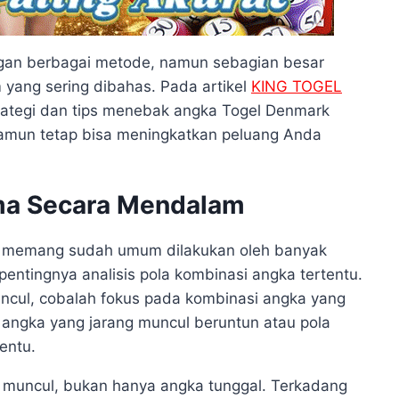
an berbagai metode, namun sebagian besar
yang sering dibahas. Pada artikel
KING TOGEL
rategi dan tips menebak angka Togel Denmark
namun tetap bisa meningkatkan peluang Anda
ama Secara Mendalam
ya memang sudah umum dilakukan oleh banyak
entingnya analisis pola kombinasi angka tertentu.
uncul, cobalah fokus pada kombinasi angka yang
 angka yang jarang muncul beruntun atau pola
entu.
ng muncul, bukan hanya angka tunggal. Terkadang