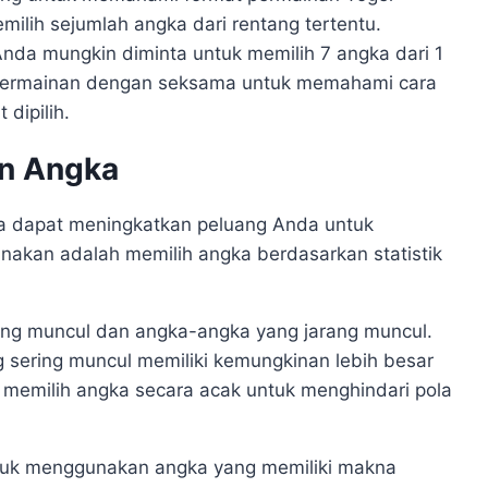
ilih sejumlah angka dari rentang tertentu.
nda mungkin diminta untuk memilih 7 angka dari 1
permainan dengan seksama untuk memahami cara
dipilih.
an Angka
a dapat meningkatkan peluang Anda untuk
akan adalah memilih angka berdasarkan statistik
ng muncul dan angka-angka yang jarang muncul.
sering muncul memiliki kemungkinan lebih besar
g memilih angka secara acak untuk menghindari pola
tuk menggunakan angka yang memiliki makna