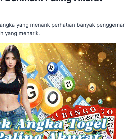
 angka yang menarik perhatian banyak penggemar
ah yang menarik.