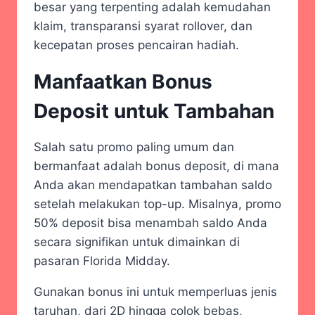
besar yang terpenting adalah kemudahan
klaim, transparansi syarat rollover, dan
kecepatan proses pencairan hadiah.
Manfaatkan Bonus
Deposit untuk Tambahan
Salah satu promo paling umum dan
bermanfaat adalah bonus deposit, di mana
Anda akan mendapatkan tambahan saldo
setelah melakukan top-up. Misalnya, promo
50% deposit bisa menambah saldo Anda
secara signifikan untuk dimainkan di
pasaran Florida Midday.
Gunakan bonus ini untuk memperluas jenis
taruhan, dari 2D hingga colok bebas,