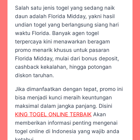
Salah satu jenis togel yang sedang naik
daun adalah Florida Midday, yakni hasil
undian togel yang berlangsung siang hari
waktu Florida. Banyak agen togel
terpercaya kini menawarkan beragam
promo menarik khusus untuk pasaran
Florida Midday, mulai dari bonus deposit,
cashback kekalahan, hingga potongan
diskon taruhan.
Jika dimanfaatkan dengan tepat, promo ini
bisa menjadi kunci meraih keuntungan
maksimal dalam jangka panjang. Disini
KING TOGEL ONLINE TERBAIK
Akan
memberikan informasi penting mengenai
togel online di Indonesia yang wajib anda
ketahui.