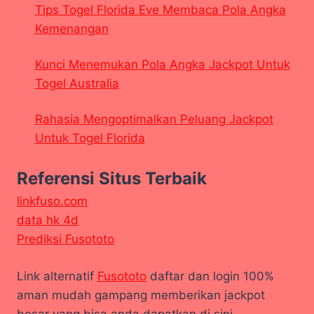
Tips Togel Florida Eve Membaca Pola Angka
Kemenangan
Kunci Menemukan Pola Angka Jackpot Untuk
Togel Australia
Rahasia Mengoptimalkan Peluang Jackpot
Untuk Togel Florida
Referensi Situs Terbaik
linkfuso.com
data hk 4d
Prediksi Fusototo
Link alternatif
Fusototo
daftar dan login 100%
aman mudah gampang memberikan jackpot
besar yang bisa anda dapatkan di sini.