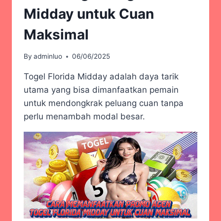
Midday untuk Cuan
Maksimal
By
adminluo
06/06/2025
Togel Florida Midday adalah daya tarik
utama yang bisa dimanfaatkan pemain
untuk mendongkrak peluang cuan tanpa
perlu menambah modal besar.