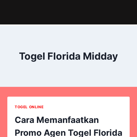
Skip
to
content
Togel Florida Midday
TOGEL ONLINE
Cara Memanfaatkan
Promo Agen Togel Florida