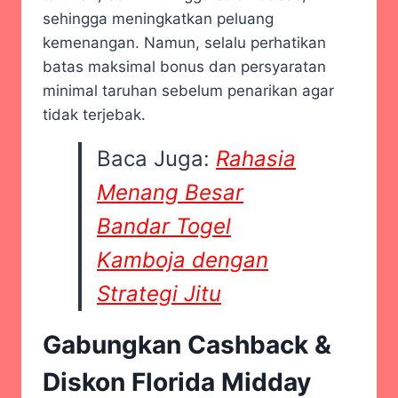
sehingga meningkatkan peluang
kemenangan. Namun, selalu perhatikan
batas maksimal bonus dan persyaratan
minimal taruhan sebelum penarikan agar
tidak terjebak.
Baca Juga:
Rahasia
Menang Besar
Bandar Togel
Kamboja dengan
Strategi Jitu
Gabungkan Cashback &
Diskon Florida Midday