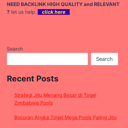
TOGEL
NEED BACKLINK HIGH QUALITY and RELEVANT
FLORIDA
?
let us help.
click here
MIDDAY
UNTUK
CUAN
MAKSIMAL
Search
Search
Recent Posts
Strategi Jitu Menang Besar di Togel
Zimbabwe Pools
Bocoran Angka Togel Mega Pools Paling Jitu