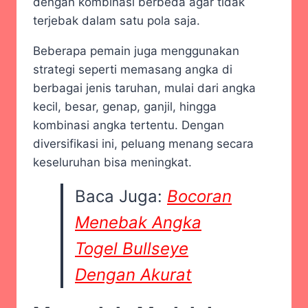
dengan kombinasi berbeda agar tidak
terjebak dalam satu pola saja.
Beberapa pemain juga menggunakan
strategi seperti memasang angka di
berbagai jenis taruhan, mulai dari angka
kecil, besar, genap, ganjil, hingga
kombinasi angka tertentu. Dengan
diversifikasi ini, peluang menang secara
keseluruhan bisa meningkat.
Baca Juga:
Bocoran
Menebak Angka
Togel Bullseye
Dengan Akurat