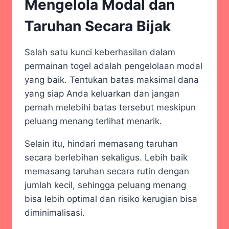
Mengelola Modal dan
Taruhan Secara Bijak
Salah satu kunci keberhasilan dalam
permainan togel adalah pengelolaan modal
yang baik. Tentukan batas maksimal dana
yang siap Anda keluarkan dan jangan
pernah melebihi batas tersebut meskipun
peluang menang terlihat menarik.
Selain itu, hindari memasang taruhan
secara berlebihan sekaligus. Lebih baik
memasang taruhan secara rutin dengan
jumlah kecil, sehingga peluang menang
bisa lebih optimal dan risiko kerugian bisa
diminimalisasi.