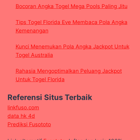
Bocoran Angka Togel Mega Pools Paling Jitu
Tips Togel Florida Eve Membaca Pola Angka
Kemenangan
Kunci Menemukan Pola Angka Jackpot Untuk
Togel Australia
Rahasia Mengoptimalkan Peluang Jackpot
Untuk Togel Florida
Referensi Situs Terbaik
linkfuso.com
data hk 4d
Prediksi Fusototo