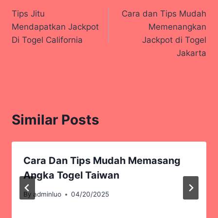
Tips Jitu
Cara dan Tips Mudah
navigation
Mendapatkan Jackpot
Memenangkan
Di Togel California
Jackpot di Togel
Jakarta
Similar Posts
Cara Dan Tips Mudah Memasang
Angka Togel Taiwan
By
adminluo
04/20/2025