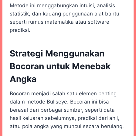
Metode ini menggabungkan intuisi, analisis
statistik, dan kadang penggunaan alat bantu
seperti rumus matematika atau software
prediksi.
Strategi Menggunakan
Bocoran untuk Menebak
Angka
Bocoran menjadi salah satu elemen penting
dalam metode Bullseye. Bocoran ini bisa
berasal dari berbagai sumber, seperti data
hasil keluaran sebelumnya, prediksi dari ahli,
atau pola angka yang muncul secara berulang.