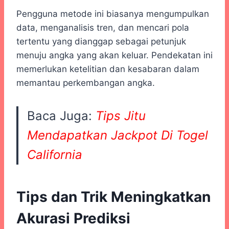
Pengguna metode ini biasanya mengumpulkan
data, menganalisis tren, dan mencari pola
tertentu yang dianggap sebagai petunjuk
menuju angka yang akan keluar. Pendekatan ini
memerlukan ketelitian dan kesabaran dalam
memantau perkembangan angka.
Baca Juga:
Tips Jitu
Mendapatkan Jackpot Di Togel
California
Tips dan Trik Meningkatkan
Akurasi Prediksi