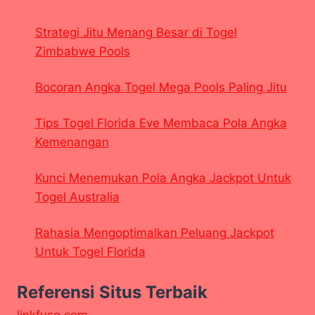
Strategi Jitu Menang Besar di Togel
Zimbabwe Pools
Bocoran Angka Togel Mega Pools Paling Jitu
Tips Togel Florida Eve Membaca Pola Angka
Kemenangan
Kunci Menemukan Pola Angka Jackpot Untuk
Togel Australia
Rahasia Mengoptimalkan Peluang Jackpot
Untuk Togel Florida
Referensi Situs Terbaik