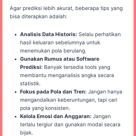
Agar prediksi lebih akurat, beberapa tips yang
bisa diterapkan adalah:
Analisis Data Historis:
Selalu perhatikan
hasil keluaran sebelumnya untuk
menemukan pola berulang.
Gunakan Rumus atau Software
Prediksi:
Banyak tersedia tools yang
membantu menganalisis angka secara
statistik.
Fokus pada Pola dan Tren:
Jangan hanya
mengandalkan keberuntungan, tapi cari
pola yang konsisten.
Kelola Emosi dan Anggaran:
Jangan
terlalu tergiur dan gunakan modal secara
bijak.