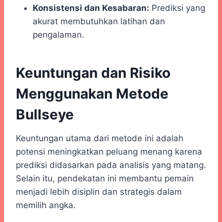
Konsistensi dan Kesabaran:
Prediksi yang
akurat membutuhkan latihan dan
pengalaman.
Keuntungan dan Risiko
Menggunakan Metode
Bullseye
Keuntungan utama dari metode ini adalah
potensi meningkatkan peluang menang karena
prediksi didasarkan pada analisis yang matang.
Selain itu, pendekatan ini membantu pemain
menjadi lebih disiplin dan strategis dalam
memilih angka.