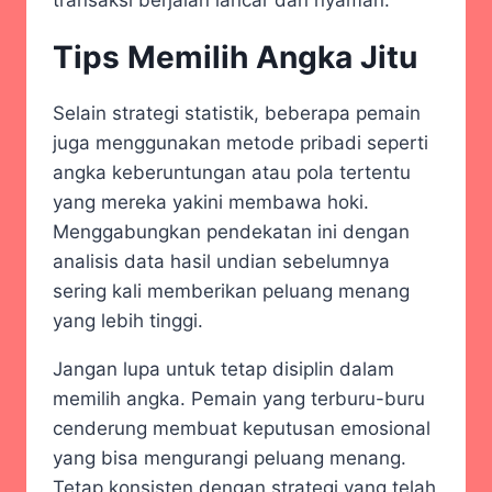
Tips Memilih Angka Jitu
Selain strategi statistik, beberapa pemain
juga menggunakan metode pribadi seperti
angka keberuntungan atau pola tertentu
yang mereka yakini membawa hoki.
Menggabungkan pendekatan ini dengan
analisis data hasil undian sebelumnya
sering kali memberikan peluang menang
yang lebih tinggi.
Jangan lupa untuk tetap disiplin dalam
memilih angka. Pemain yang terburu-buru
cenderung membuat keputusan emosional
yang bisa mengurangi peluang menang.
Tetap konsisten dengan strategi yang telah