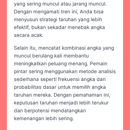
yang sering muncul atau jarang muncul.
Dengan mengamati tren ini, Anda bisa
menyusun strategi taruhan yang lebih
efektif, bukan sekadar menebak angka
secara acak.
Selain itu, mencatat kombinasi angka yang
muncul berulang kali membantu
meningkatkan peluang menang. Pemain
pintar sering menggunakan metode analisis
sederhana seperti frekuensi angka dan
probabilitas dasar untuk memilih angka
taruhan mereka. Dengan pemahaman ini,
keputusan taruhan menjadi lebih terukur
dan berpotensi mendatangkan
kemenangan lebih sering.