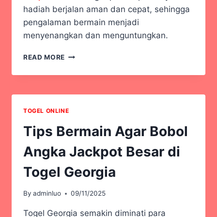
hadiah berjalan aman dan cepat, sehingga
pengalaman bermain menjadi
menyenangkan dan menguntungkan.
CARA
READ MORE
MENANG
TOGEL
GEORGIA
DENGAN
BAYARAN
TOGEL ONLINE
LANGSUNG
KE
Tips Bermain Agar Bobol
AKUN
Angka Jackpot Besar di
Togel Georgia
By
adminluo
09/11/2025
Togel Georgia semakin diminati para