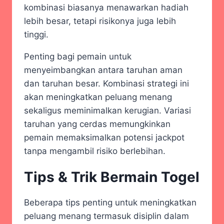
kombinasi biasanya menawarkan hadiah
lebih besar, tetapi risikonya juga lebih
tinggi.
Penting bagi pemain untuk
menyeimbangkan antara taruhan aman
dan taruhan besar. Kombinasi strategi ini
akan meningkatkan peluang menang
sekaligus meminimalkan kerugian. Variasi
taruhan yang cerdas memungkinkan
pemain memaksimalkan potensi jackpot
tanpa mengambil risiko berlebihan.
Tips & Trik Bermain Togel
Beberapa tips penting untuk meningkatkan
peluang menang termasuk disiplin dalam