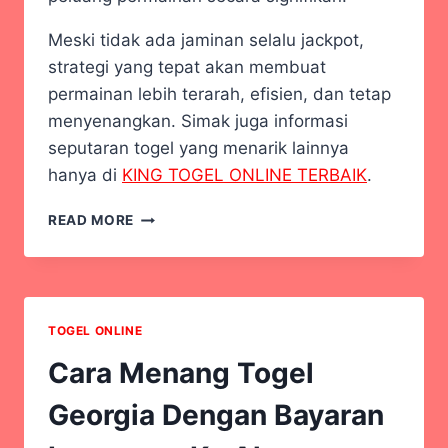
Meski tidak ada jaminan selalu jackpot,
strategi yang tepat akan membuat
permainan lebih terarah, efisien, dan tetap
menyenangkan. Simak juga informasi
seputaran togel yang menarik lainnya
hanya di
KING TOGEL ONLINE TERBAIK
.
CARA
READ MORE
JITU
MENEMBUS
POLA
TOGEL
GEORGIA
TOGEL ONLINE
AGAR
SELALU
Cara Menang Togel
JP
Georgia Dengan Bayaran