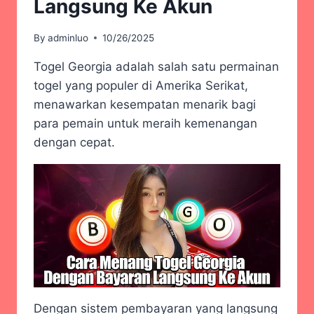
Langsung Ke Akun
By
adminluo
10/26/2025
Togel Georgia adalah salah satu permainan
togel yang populer di Amerika Serikat,
menawarkan kesempatan menarik bagi
para pemain untuk meraih kemenangan
dengan cepat.
Dengan sistem pembayaran yang langsung