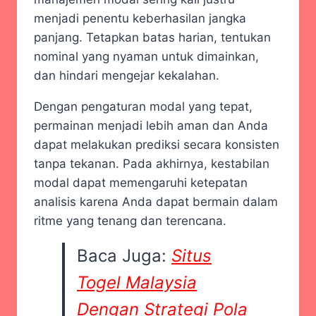
menjadi penentu keberhasilan jangka
panjang. Tetapkan batas harian, tentukan
nominal yang nyaman untuk dimainkan,
dan hindari mengejar kekalahan.
Dengan pengaturan modal yang tepat,
permainan menjadi lebih aman dan Anda
dapat melakukan prediksi secara konsisten
tanpa tekanan. Pada akhirnya, kestabilan
modal dapat memengaruhi ketepatan
analisis karena Anda dapat bermain dalam
ritme yang tenang dan terencana.
Baca Juga:
Situs
Togel Malaysia
Dengan Strategi Pola