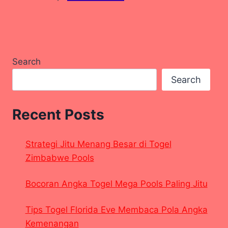
DI
TOGEL
GEORGIA
Search
Search
Recent Posts
Strategi Jitu Menang Besar di Togel
Zimbabwe Pools
Bocoran Angka Togel Mega Pools Paling Jitu
Tips Togel Florida Eve Membaca Pola Angka
Kemenangan