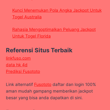
Kunci Menemukan Pola Angka Jackpot Untuk
Togel Australia
Rahasia Mengoptimalkan Peluang Jackpot
Untuk Togel Florida
Referensi Situs Terbaik
linkfuso.com
data hk 4d
Prediksi Fusototo
Link alternatif
Fusototo
daftar dan login 100%
aman mudah gampang memberikan jackpot
besar yang bisa anda dapatkan di sini.