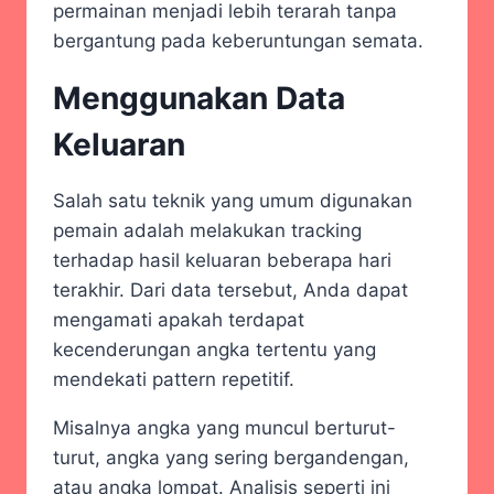
permainan menjadi lebih terarah tanpa
bergantung pada keberuntungan semata.
Menggunakan Data
Keluaran
Salah satu teknik yang umum digunakan
pemain adalah melakukan tracking
terhadap hasil keluaran beberapa hari
terakhir. Dari data tersebut, Anda dapat
mengamati apakah terdapat
kecenderungan angka tertentu yang
mendekati pattern repetitif.
Misalnya angka yang muncul berturut-
turut, angka yang sering bergandengan,
atau angka lompat. Analisis seperti ini