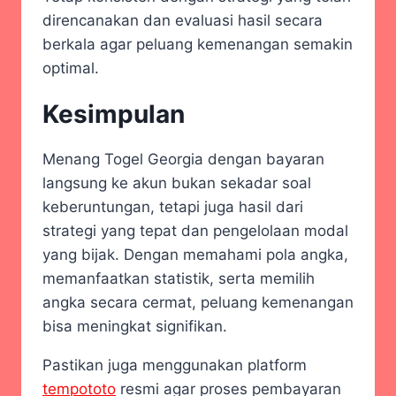
direncanakan dan evaluasi hasil secara
berkala agar peluang kemenangan semakin
optimal.
Kesimpulan
Menang Togel Georgia dengan bayaran
langsung ke akun bukan sekadar soal
keberuntungan, tetapi juga hasil dari
strategi yang tepat dan pengelolaan modal
yang bijak. Dengan memahami pola angka,
memanfaatkan statistik, serta memilih
angka secara cermat, peluang kemenangan
bisa meningkat signifikan.
Pastikan juga menggunakan platform
tempototo
resmi agar proses pembayaran