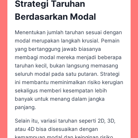
Strategi Taruhan
Berdasarkan Modal
Menentukan jumlah taruhan sesuai dengan
modal merupakan langkah krusial. Pemain
yang bertanggung jawab biasanya
membagi modal mereka menjadi beberapa
taruhan kecil, bukan langsung memasang
seluruh modal pada satu putaran. Strategi
ini membantu meminimalkan risiko kerugian
sekaligus memberi kesempatan lebih
banyak untuk menang dalam jangka
panjang.
Selain itu, variasi taruhan seperti 2D, 3D,
atau 4D bisa disesuaikan dengan
kemampuan modal dan keinginan risiko