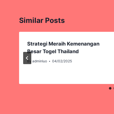
Similar Posts
Strategi Meraih Kemenangan
Besar Togel Thailand
By
adminluo
04/02/2025