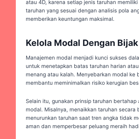
atau 4D, karena setiap jenis taruhan memiliki
taruhan yang sesuai dengan analisis pola 
memberikan keuntungan maksimal.
Kelola Modal Dengan Bijak
Manajemen modal menjadi kunci sukses dalam
untuk menetapkan batas taruhan harian atau
menang atau kalah. Menyebarkan modal ke b
membantu meminimalkan risiko kerugian bes
Selain itu, gunakan prinsip taruhan bertahap
modal. Misalnya, menaikkan taruhan secara 
menurunkan taruhan saat tren angka tidak m
aman dan memperbesar peluang meraih hadia