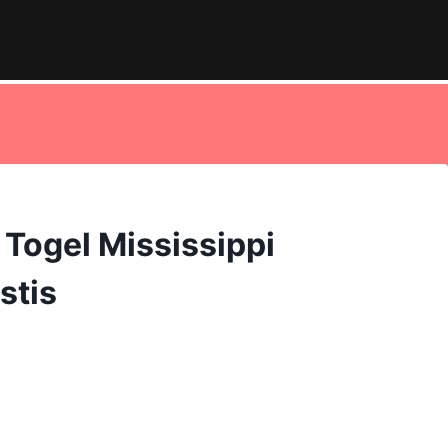
 Togel Mississippi
stis