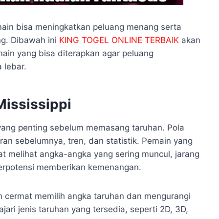
ain bisa meningkatkan peluang menang serta
g. Dibawah ini
KING TOGEL ONLINE TERBAIK
akan
main yang bisa diterapkan agar peluang
 lebar.
ississippi
yang penting sebelum memasang taruhan. Pola
an sebelumnya, tren, dan statistik. Pemain yang
apat melihat angka-angka yang sering muncul, jarang
 berpotensi memberikan kemenangan.
ih cermat memilih angka taruhan dan mengurangi
ajari jenis taruhan yang tersedia, seperti 2D, 3D,