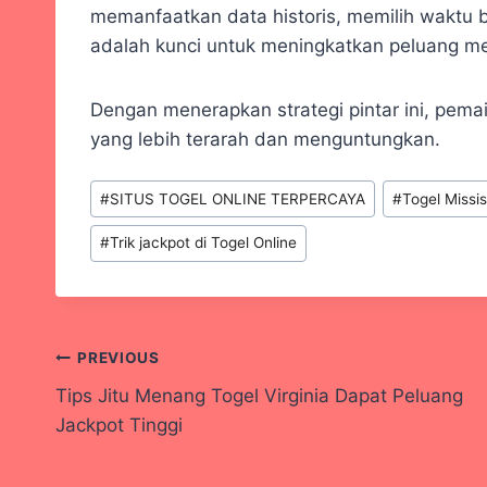
memanfaatkan data historis, memilih waktu 
adalah kunci untuk meningkatkan peluang me
Dengan menerapkan strategi pintar ini, pem
yang lebih terarah dan menguntungkan.
Post
#
SITUS TOGEL ONLINE TERPERCAYA
#
Togel Missis
Tags:
#
Trik jackpot di Togel Online
Post
PREVIOUS
Tips Jitu Menang Togel Virginia Dapat Peluang
navigation
Jackpot Tinggi