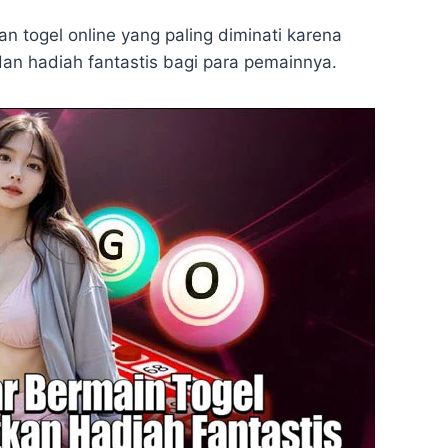
an togel online yang paling diminati karena
n hadiah fantastis bagi para pemainnya.