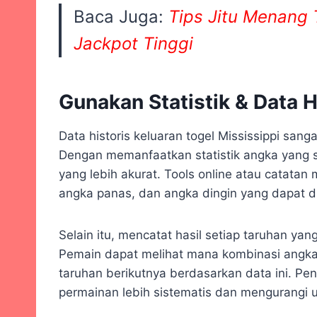
Baca Juga:
Tips Jitu Menang 
Jackpot Tinggi
Gunakan Statistik & Data H
Data historis keluaran togel Mississippi san
Dengan memanfaatkan statistik angka yang s
yang lebih akurat. Tools online atau catatan
angka panas, dan angka dingin yang dapat di
Selain itu, mencatat hasil setiap taruhan y
Pemain dapat melihat mana kombinasi angka
taruhan berikutnya berdasarkan data ini. Pe
permainan lebih sistematis dan mengurangi 