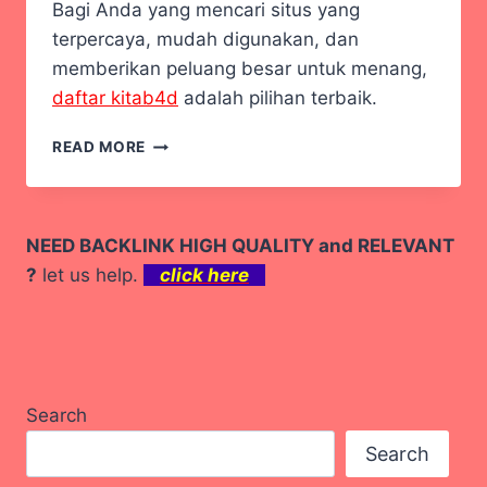
Bagi Anda yang mencari situs yang
terpercaya, mudah digunakan, dan
memberikan peluang besar untuk menang,
daftar kitab4d
adalah pilihan terbaik.
PANDUAN
READ MORE
LENGKAP
RAIH
JACKPOT
BESAR
NEED BACKLINK HIGH QUALITY and RELEVANT
DI
?
let us help.
click here
TOGEL
HAWAI
2D
Search
Search