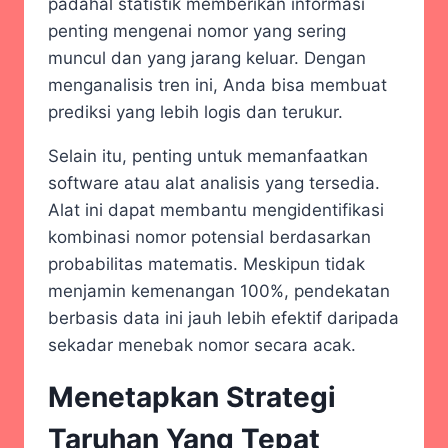
padahal statistik memberikan informasi
penting mengenai nomor yang sering
muncul dan yang jarang keluar. Dengan
menganalisis tren ini, Anda bisa membuat
prediksi yang lebih logis dan terukur.
Selain itu, penting untuk memanfaatkan
software atau alat analisis yang tersedia.
Alat ini dapat membantu mengidentifikasi
kombinasi nomor potensial berdasarkan
probabilitas matematis. Meskipun tidak
menjamin kemenangan 100%, pendekatan
berbasis data ini jauh lebih efektif daripada
sekadar menebak nomor secara acak.
Menetapkan Strategi
Taruhan Yang Tepat