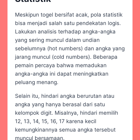
Meskipun togel bersifat acak, pola statistik
bisa menjadi salah satu pendekatan logis.
Lakukan analisis terhadap angka-angka
yang sering muncul dalam undian
sebelumnya (hot numbers) dan angka yang
jarang muncul (cold numbers). Beberapa
pemain percaya bahwa memadukan
angka-angka ini dapat meningkatkan
peluang menang.
Selain itu, hindari angka berurutan atau
angka yang hanya berasal dari satu
kelompok digit. Misalnya, hindari memilih
12, 13, 14, 15, 16, 17 karena kecil
kemungkinannya semua angka tersebut
muncul bersamaan.