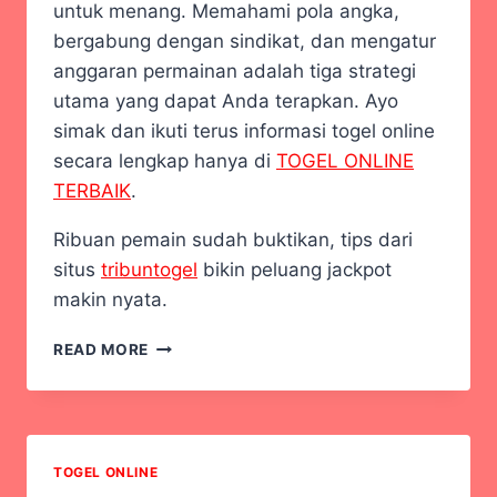
untuk menang. Memahami pola angka,
bergabung dengan sindikat, dan mengatur
anggaran permainan adalah tiga strategi
utama yang dapat Anda terapkan. Ayo
simak dan ikuti terus informasi togel online
secara lengkap hanya di
TOGEL ONLINE
TERBAIK
.
Ribuan pemain sudah buktikan, tips dari
situs
tribuntogel
bikin peluang jackpot
makin nyata.
STRATEGI
READ MORE
UNTUK
MENANG
BESAR
DI
TOGEL
TOGEL ONLINE
KANADA