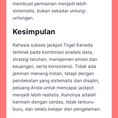
membuat permainan menjadi lebih
sistematis, bukan sekadar untung-
untungan.
Kesimpulan
Rahasia sukses jackpot Togel Kanada
terletak pada kombinasi analisis data,
strategi taruhan, manajemen emosi dan
keuangan, serta konsistensi. Tidak ada
jaminan menang instan, tetapi dengan
pendekatan yang sistematis dan disiplin,
peluang Anda untuk mencapai jackpot
menjadi lebih realistis. Kuncinya adalah
bermain dengan cerdas, tidak terburu-
buru, dan selalu belajar dari pengalaman.