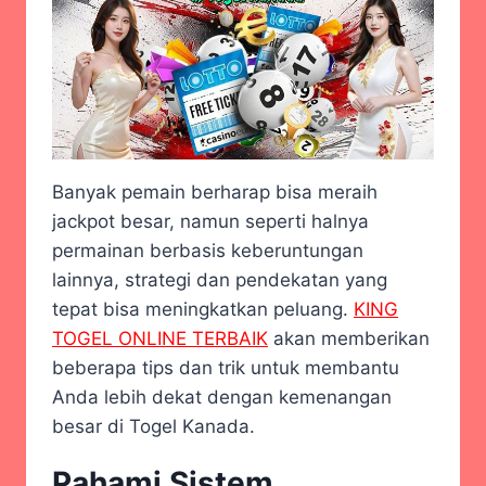
Banyak pemain berharap bisa meraih
jackpot besar, namun seperti halnya
permainan berbasis keberuntungan
lainnya, strategi dan pendekatan yang
tepat bisa meningkatkan peluang.
KING
TOGEL ONLINE TERBAIK
akan memberikan
beberapa tips dan trik untuk membantu
Anda lebih dekat dengan kemenangan
besar di Togel Kanada.
Pahami Sistem