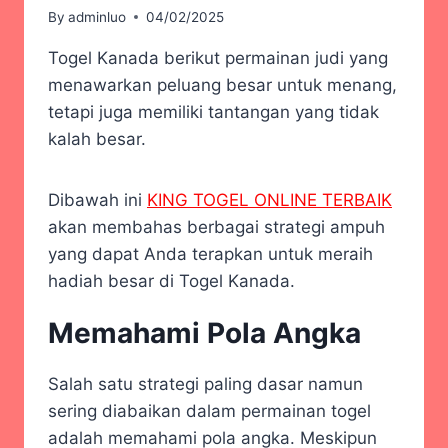
By
adminluo
04/02/2025
Togel Kanada berikut permainan judi yang
menawarkan peluang besar untuk menang,
tetapi juga memiliki tantangan yang tidak
kalah besar.
Dibawah ini
KING TOGEL ONLINE TERBAIK
akan membahas berbagai strategi ampuh
yang dapat Anda terapkan untuk meraih
hadiah besar di Togel Kanada.
Memahami Pola Angka
Salah satu strategi paling dasar namun
sering diabaikan dalam permainan togel
adalah memahami pola angka. Meskipun