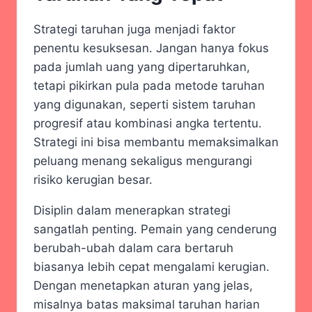
Strategi taruhan juga menjadi faktor
penentu kesuksesan. Jangan hanya fokus
pada jumlah uang yang dipertaruhkan,
tetapi pikirkan pula pada metode taruhan
yang digunakan, seperti sistem taruhan
progresif atau kombinasi angka tertentu.
Strategi ini bisa membantu memaksimalkan
peluang menang sekaligus mengurangi
risiko kerugian besar.
Disiplin dalam menerapkan strategi
sangatlah penting. Pemain yang cenderung
berubah-ubah dalam cara bertaruh
biasanya lebih cepat mengalami kerugian.
Dengan menetapkan aturan yang jelas,
misalnya batas maksimal taruhan harian