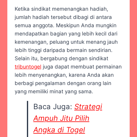
Ketika sindikat memenangkan hadiah,
jumlah hadiah tersebut dibagi di antara
semua anggota. Meskipun Anda mungkin
mendapatkan bagian yang lebih kecil dari
kemenangan, peluang untuk menang jauh
lebih tinggi daripada bermain sendirian.
Selain itu, bergabung dengan sindikat
tribuntogel
juga dapat membuat permainan
lebih menyenangkan, karena Anda akan
berbagi pengalaman dengan orang lain
yang memiliki minat yang sama.
Baca Juga:
Strategi
Ampuh Jitu Pilih
Angka di Togel