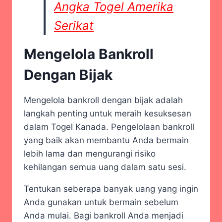
Angka Togel Amerika
Serikat
Mengelola Bankroll
Dengan Bijak
Mengelola bankroll dengan bijak adalah
langkah penting untuk meraih kesuksesan
dalam Togel Kanada. Pengelolaan bankroll
yang baik akan membantu Anda bermain
lebih lama dan mengurangi risiko
kehilangan semua uang dalam satu sesi.
Tentukan seberapa banyak uang yang ingin
Anda gunakan untuk bermain sebelum
Anda mulai. Bagi bankroll Anda menjadi