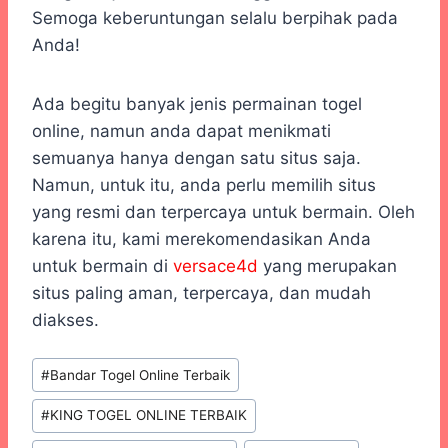
Semoga keberuntungan selalu berpihak pada
Anda!
Ada begitu banyak jenis permainan togel
online, namun anda dapat menikmati
semuanya hanya dengan satu situs saja.
Namun, untuk itu, anda perlu memilih situs
yang resmi dan terpercaya untuk bermain. Oleh
karena itu, kami merekomendasikan Anda
untuk bermain di
versace4d
yang merupakan
situs paling aman, terpercaya, dan mudah
diakses.
Post
#
Bandar Togel Online Terbaik
Tags:
#
KING TOGEL ONLINE TERBAIK