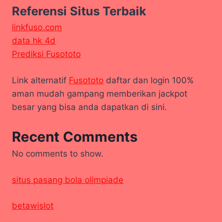
Referensi Situs Terbaik
linkfuso.com
data hk 4d
Prediksi Fusototo
Link alternatif
Fusototo
daftar dan login 100%
aman mudah gampang memberikan jackpot
besar yang bisa anda dapatkan di sini.
Recent Comments
No comments to show.
situs pasang bola olimpiade
betawislot