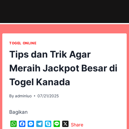
Skip
to
content
TOGEL ONLINE
Tips dan Trik Agar
Meraih Jackpot Besar di
Togel Kanada
By
adminluo
07/21/2025
Bagikan
W
F
M
T
S
L
X
Share