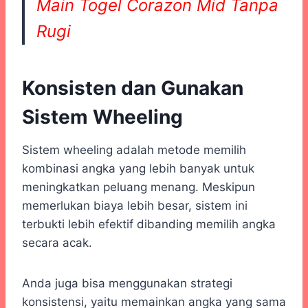
Main Togel Corazon Mid Tanpa
Rugi
Konsisten dan Gunakan
Sistem Wheeling
Sistem wheeling adalah metode memilih
kombinasi angka yang lebih banyak untuk
meningkatkan peluang menang. Meskipun
memerlukan biaya lebih besar, sistem ini
terbukti lebih efektif dibanding memilih angka
secara acak.
Anda juga bisa menggunakan strategi
konsistensi, yaitu memainkan angka yang sama