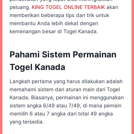
peluang.
KING TOGEL ONLINE TERBAIK
akan
memberikan beberapa tips dan trik untuk
membantu Anda lebih dekat dengan
kemenangan besar di Togel Kanada.
Pahami Sistem Permainan
Togel Kanada
Langkah pertama yang harus dilakukan adalah
memahami sistem dan aturan main dari Togel
Kanada. Biasanya, permainan ini menggunakan
sistem angka 6/49 atau 7/49, di mana pemain
memilih 6 atau 7 angka dari total 49 angka
yang tersedia.