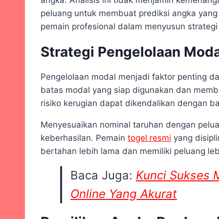
peluang untuk membuat prediksi angka yang l
pemain profesional dalam menyusun strategi 
Strategi Pengelolaan Modal
Pengelolaan modal menjadi faktor penting 
batas modal yang siap digunakan dan memb
risiko kerugian dapat dikendalikan dengan ba
Menyesuaikan nominal taruhan dengan peluan
keberhasilan. Pemain
togel resmi
yang disip
bertahan lebih lama dan memiliki peluang leb
Baca Juga:
Kunci Sukses 
Online Yang Akurat