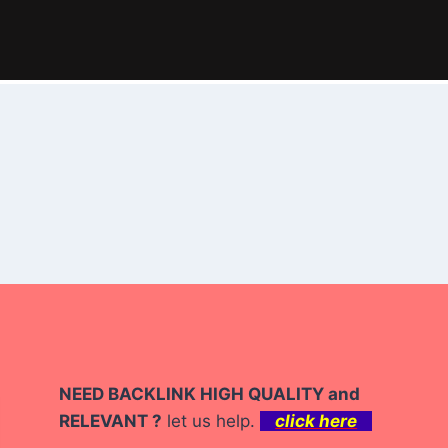
NEED BACKLINK HIGH QUALITY and
RELEVANT ?
let us help.
click here