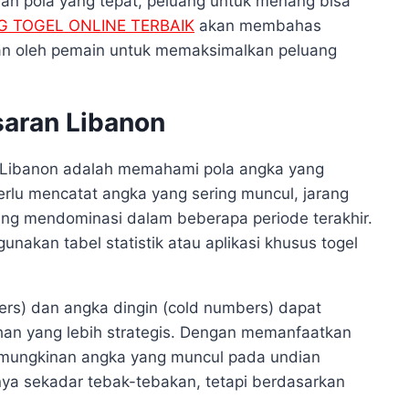
man pola yang tepat, peluang untuk menang bisa
G TOGEL ONLINE TERBAIK
akan membahas
kan oleh pemain untuk memaksimalkan peluang
aran Libanon
l Libanon adalah memahami pola angka yang
lu mencatat angka yang sering muncul, jarang
ng mendominasi dalam beberapa periode terakhir.
unakan tabel statistik atau aplikasi khusus togel
ers) dan angka dingin (cold numbers) dapat
n yang lebih strategis. Dengan memanfaatkan
kemungkinan angka yang muncul pada undian
ya sekadar tebak-tebakan, tetapi berdasarkan
.