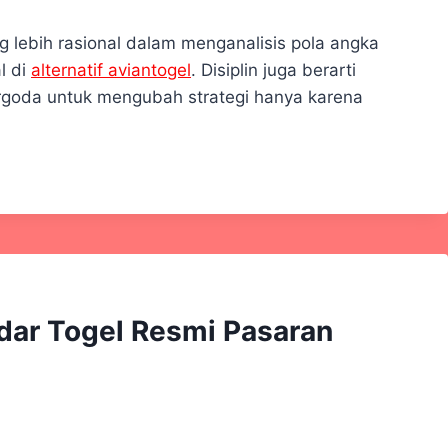
 lebih rasional dalam menganalisis pola angka
l di
alternatif aviantogel
. Disiplin juga berarti
ergoda untuk mengubah strategi hanya karena
dar Togel Resmi Pasaran