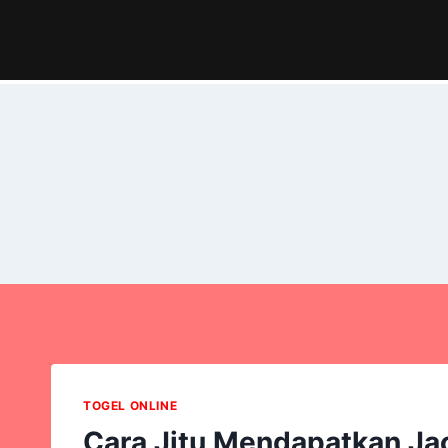
Skip
to
content
TOGEL ONLINE
Cara Jitu Mendapatkan Ja