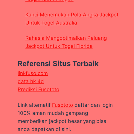
Kunci Menemukan Pola Angka Jackpot
Untuk Togel Australia
Rahasia Mengoptimalkan Peluang
Jackpot Untuk Togel Florida
Referensi Situs Terbaik
linkfuso.com
data hk 4d
Prediksi Fusototo
Link alternatif
Fusototo
daftar dan login
100% aman mudah gampang
memberikan jackpot besar yang bisa
anda dapatkan di sini.