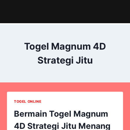
Skip
to
content
Togel Magnum 4D
Strategi Jitu
TOGEL ONLINE
Bermain Togel Magnum
4D Strategi Jitu Menang