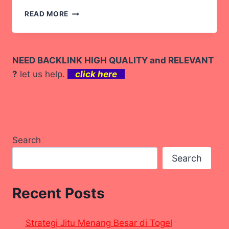
BERMAIN
READ MORE
TOGEL
MAGNUM
4D
STRATEGI
NEED BACKLINK HIGH QUALITY and RELEVANT
JITU
?
let us help.
click here
MENANG
SETIAP
UNDIAN
Search
Search
Recent Posts
Strategi Jitu Menang Besar di Togel