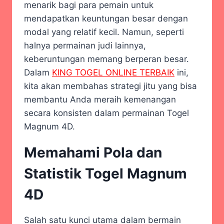
menarik bagi para pemain untuk
mendapatkan keuntungan besar dengan
modal yang relatif kecil. Namun, seperti
halnya permainan judi lainnya,
keberuntungan memang berperan besar.
Dalam
KING TOGEL ONLINE TERBAIK
ini,
kita akan membahas strategi jitu yang bisa
membantu Anda meraih kemenangan
secara konsisten dalam permainan Togel
Magnum 4D.
Memahami Pola dan
Statistik Togel Magnum
4D
Salah satu kunci utama dalam bermain