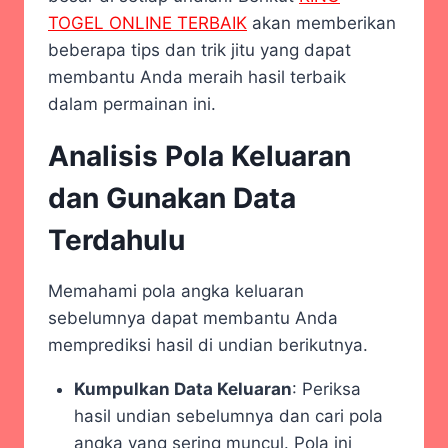
TOGEL ONLINE TERBAIK
akan memberikan
beberapa tips dan trik jitu yang dapat
membantu Anda meraih hasil terbaik
dalam permainan ini.
Analisis Pola Keluaran
dan Gunakan Data
Terdahulu
Memahami pola angka keluaran
sebelumnya dapat membantu Anda
memprediksi hasil di undian berikutnya.
Kumpulkan Data Keluaran
: Periksa
hasil undian sebelumnya dan cari pola
angka yang sering muncul. Pola ini