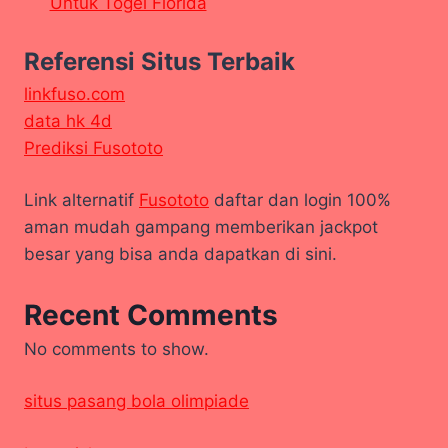
Untuk Togel Florida
Referensi Situs Terbaik
linkfuso.com
data hk 4d
Prediksi Fusototo
Link alternatif
Fusototo
daftar dan login 100%
aman mudah gampang memberikan jackpot
besar yang bisa anda dapatkan di sini.
Recent Comments
No comments to show.
situs pasang bola olimpiade