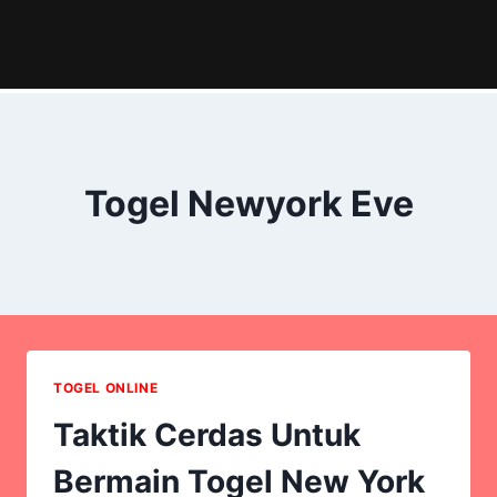
Skip
to
content
Togel Newyork Eve
TOGEL ONLINE
Taktik Cerdas Untuk
Bermain Togel New York