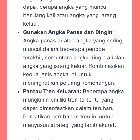
dapat berupa angka yang muncul
berulang kali atau angka yang jarang
keluar.
Gunakan Angka Panas dan Dingin
:
Angka panas adalah angka yang sering
muncul dalam beberapa periode
terakhir, sementara angka dingin adalah
angka yang jarang keluar. Kombinasikan
kedua jenis angka ini untuk
meningkatkan peluang kemenangan.
Pantau Tren Keluaran
: Beberapa angka
mungkin memiliki tren tertentu yang
dapat dimanfaatkan dalam taruhan.
Perhatikan perubahan tren ini untuk
menyusun strategi yang lebih akurat.