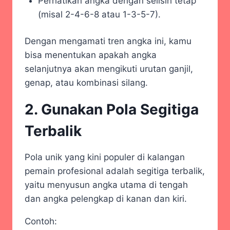
Perhatikan angka dengan selisih tetap
(misal 2-4-6-8 atau 1-3-5-7).
Dengan mengamati tren angka ini, kamu
bisa menentukan apakah angka
selanjutnya akan mengikuti urutan ganjil,
genap, atau kombinasi silang.
2. Gunakan Pola Segitiga
Terbalik
Pola unik yang kini populer di kalangan
pemain profesional adalah segitiga terbalik,
yaitu menyusun angka utama di tengah
dan angka pelengkap di kanan dan kiri.
Contoh: