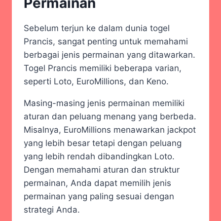
Permainan
Sebelum terjun ke dalam dunia togel
Prancis, sangat penting untuk memahami
berbagai jenis permainan yang ditawarkan.
Togel Prancis memiliki beberapa varian,
seperti Loto, EuroMillions, dan Keno.
Masing-masing jenis permainan memiliki
aturan dan peluang menang yang berbeda.
Misalnya, EuroMillions menawarkan jackpot
yang lebih besar tetapi dengan peluang
yang lebih rendah dibandingkan Loto.
Dengan memahami aturan dan struktur
permainan, Anda dapat memilih jenis
permainan yang paling sesuai dengan
strategi Anda.