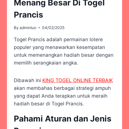
Menang Besar Di Togel
Prancis
By
adminluo
04/02/2025
Togel Prancis adalah permainan lotere
populer yang menawarkan kesempatan
untuk memenangkan hadiah besar dengan
memilih serangkaian angka.
Dibawah ini
KING TOGEL ONLINE TERBAIK
akan membahas berbagai strategi ampuh
yang dapat Anda terapkan untuk meraih
hadiah besar di Togel Prancis.
Pahami Aturan dan Jenis