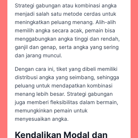
Strategi gabungan atau kombinasi angka
menjadi salah satu metode cerdas untuk
meningkatkan peluang menang. Alih-alih
memilih angka secara acak, pemain bisa
menggabungkan angka tinggi dan rendah,
ganjil dan genap, serta angka yang sering
dan jarang muncul.
Dengan cara ini, tiket yang dibeli memiliki
distribusi angka yang seimbang, sehingga
peluang untuk mendapatkan kombinasi
menang lebih besar. Strategi gabungan
juga memberi fleksibilitas dalam bermain,
memungkinkan pemain untuk
menyesuaikan angka.
Kendalikan Modal dan