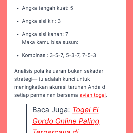
Angka tengah kuat: 5
Angka sisi kiri: 3
Angka sisi kanan: 7
Maka kamu bisa susun:
Kombinasi: 3-5-7, 5-3-7, 7-5-3
Analisis pola keluaran bukan sekadar
strategi—itu adalah kunci untuk
meningkatkan akurasi taruhan Anda di
setiap permainan bersama
avian togel
.
Baca Juga:
Togel El
Gordo Online Paling
Terpercaya di