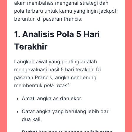
akan membahas mengenai strategi dan
pola terbaru untuk kamu yang ingin jackpot
beruntun di pasaran Prancis.
1. Analisis Pola 5 Hari
Terakhir
Langkah awal yang penting adalah
mengevaluasi hasil 5 hari terakhir. Di
pasaran Prancis, angka cenderung
membentuk
pola rotasi
.
Amati angka as dan ekor.
Catat angka yang berulang lebih dari
dua kali.