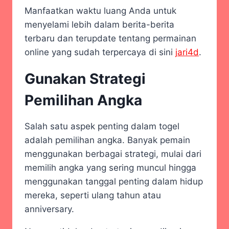
Manfaatkan waktu luang Anda untuk
menyelami lebih dalam berita-berita
terbaru dan terupdate tentang permainan
online yang sudah terpercaya di sini
jari4d
.
Gunakan Strategi
Pemilihan Angka
Salah satu aspek penting dalam togel
adalah pemilihan angka. Banyak pemain
menggunakan berbagai strategi, mulai dari
memilih angka yang sering muncul hingga
menggunakan tanggal penting dalam hidup
mereka, seperti ulang tahun atau
anniversary.