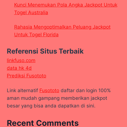
Kunci Menemukan Pola Angka Jackpot Untuk
Togel Australia
Rahasia Mengoptimalkan Peluang Jackpot
Untuk Togel Florida
Referensi Situs Terbaik
linkfuso.com
data hk 4d
Prediksi Fusototo
Link alternatif
Fusototo
daftar dan login 100%
aman mudah gampang memberikan jackpot
besar yang bisa anda dapatkan di sini.
Recent Comments