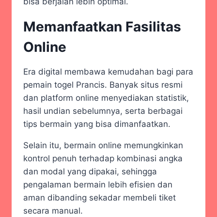
bisa berjalan lebih optimal.
Memanfaatkan Fasilitas
Online
Era digital membawa kemudahan bagi para
pemain togel Prancis. Banyak situs resmi
dan platform online menyediakan statistik,
hasil undian sebelumnya, serta berbagai
tips bermain yang bisa dimanfaatkan.
Selain itu, bermain online memungkinkan
kontrol penuh terhadap kombinasi angka
dan modal yang dipakai, sehingga
pengalaman bermain lebih efisien dan
aman dibanding sekadar membeli tiket
secara manual.