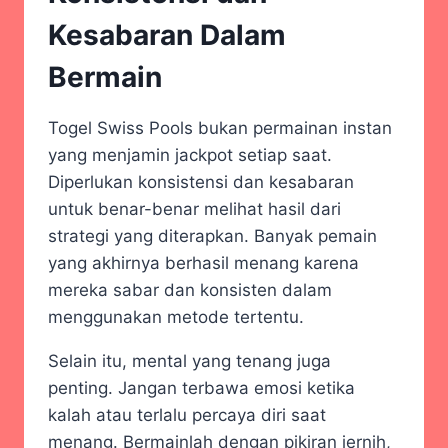
Kesabaran Dalam
Bermain
Togel Swiss Pools bukan permainan instan
yang menjamin jackpot setiap saat.
Diperlukan konsistensi dan kesabaran
untuk benar-benar melihat hasil dari
strategi yang diterapkan. Banyak pemain
yang akhirnya berhasil menang karena
mereka sabar dan konsisten dalam
menggunakan metode tertentu.
Selain itu, mental yang tenang juga
penting. Jangan terbawa emosi ketika
kalah atau terlalu percaya diri saat
menang. Bermainlah dengan pikiran jernih,