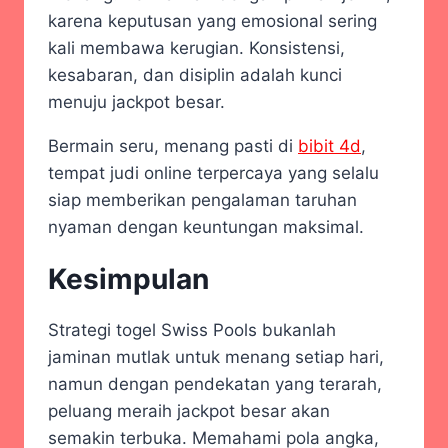
karena keputusan yang emosional sering
kali membawa kerugian. Konsistensi,
kesabaran, dan disiplin adalah kunci
menuju jackpot besar.
Bermain seru, menang pasti di
bibit 4d
,
tempat judi online terpercaya yang selalu
siap memberikan pengalaman taruhan
nyaman dengan keuntungan maksimal.
Kesimpulan
Strategi togel Swiss Pools bukanlah
jaminan mutlak untuk menang setiap hari,
namun dengan pendekatan yang terarah,
peluang meraih jackpot besar akan
semakin terbuka. Memahami pola angka,