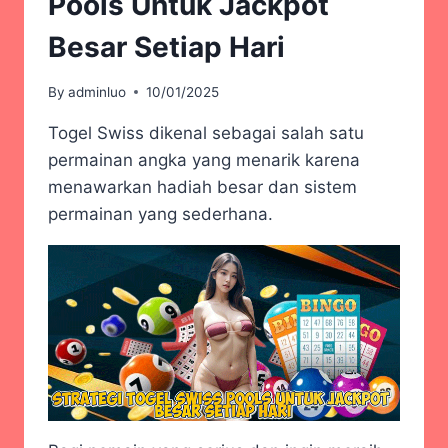
Pools Untuk Jackpot
POOLS
Besar Setiap Hari
By
adminluo
10/01/2025
Togel Swiss dikenal sebagai salah satu
permainan angka yang menarik karena
menawarkan hadiah besar dan sistem
permainan yang sederhana.