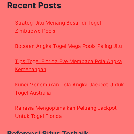
Recent Posts
Strategi Jitu Menang Besar di Togel
Zimbabwe Pools
Bocoran Angka Togel Mega Pools Paling Jitu
Tips Togel Florida Eve Membaca Pola Angka
Kemenangan
Kunci Menemukan Pola Angka Jackpot Untuk
Togel Australia
Rahasia Mengoptimalkan Peluang Jackpot
Untuk Togel Florida
Referensi Situs Terbaik