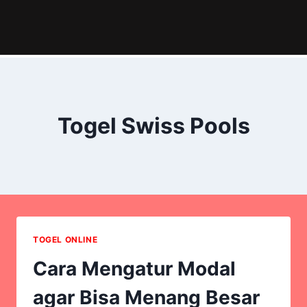
Skip
to
content
Togel Swiss Pools
TOGEL ONLINE
Cara Mengatur Modal
agar Bisa Menang Besar