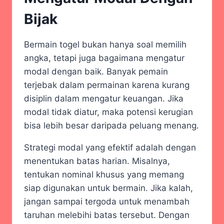
Bijak
Bermain togel bukan hanya soal memilih
angka, tetapi juga bagaimana mengatur
modal dengan baik. Banyak pemain
terjebak dalam permainan karena kurang
disiplin dalam mengatur keuangan. Jika
modal tidak diatur, maka potensi kerugian
bisa lebih besar daripada peluang menang.
Strategi modal yang efektif adalah dengan
menentukan batas harian. Misalnya,
tentukan nominal khusus yang memang
siap digunakan untuk bermain. Jika kalah,
jangan sampai tergoda untuk menambah
taruhan melebihi batas tersebut. Dengan