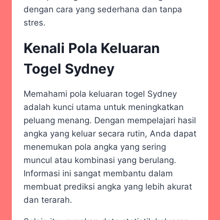
dengan cara yang sederhana dan tanpa
stres.
Kenali Pola Keluaran
Togel Sydney
Memahami pola keluaran togel Sydney
adalah kunci utama untuk meningkatkan
peluang menang. Dengan mempelajari hasil
angka yang keluar secara rutin, Anda dapat
menemukan pola angka yang sering
muncul atau kombinasi yang berulang.
Informasi ini sangat membantu dalam
membuat prediksi angka yang lebih akurat
dan terarah.