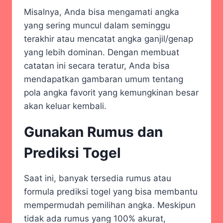
Misalnya, Anda bisa mengamati angka
yang sering muncul dalam seminggu
terakhir atau mencatat angka ganjil/genap
yang lebih dominan. Dengan membuat
catatan ini secara teratur, Anda bisa
mendapatkan gambaran umum tentang
pola angka favorit yang kemungkinan besar
akan keluar kembali.
Gunakan Rumus dan
Prediksi Togel
Saat ini, banyak tersedia rumus atau
formula prediksi togel yang bisa membantu
mempermudah pemilihan angka. Meskipun
tidak ada rumus yang 100% akurat,