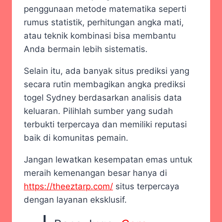
penggunaan metode matematika seperti
rumus statistik, perhitungan angka mati,
atau teknik kombinasi bisa membantu
Anda bermain lebih sistematis.
Selain itu, ada banyak situs prediksi yang
secara rutin membagikan angka prediksi
togel Sydney berdasarkan analisis data
keluaran. Pilihlah sumber yang sudah
terbukti terpercaya dan memiliki reputasi
baik di komunitas pemain.
Jangan lewatkan kesempatan emas untuk
meraih kemenangan besar hanya di
https://theeztarp.com/
situs terpercaya
dengan layanan eksklusif.