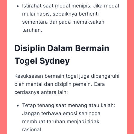
Istirahat saat modal menipis: Jika modal
mulai habis, sebaiknya berhenti
sementara daripada memaksakan
taruhan.
Disiplin Dalam Bermain
Togel Sydney
Kesuksesan bermain togel juga dipengaruhi
oleh mental dan disiplin pemain. Cara
cerdasnya antara lain:
Tetap tenang saat menang atau kalah:
Jangan terbawa emosi sehingga
membuat taruhan menjadi tidak
rasional.