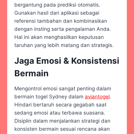
bergantung pada prediksi otomatis.
Gunakan hasil dari aplikasi sebagai
referensi tambahan dan kombinasikan
dengan insting serta pengalaman Anda.
Hal ini akan menghasilkan keputusan
taruhan yang lebih matang dan strategis.
Jaga Emosi & Konsistensi
Bermain
Mengontrol emosi sangat penting dalam
bermain togel Sydney dalam
aviantogel
.
Hindari bertaruh secara gegabah saat
sedang emosi atau terbawa suasana.
Disiplin dalam menjalankan strategi dan
konsisten bermain sesuai rencana akan