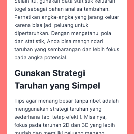
Selain itu, gunakan data statistik keluaran
togel sebagai bahan analisa tambahan.
Perhatikan angka-angka yang jarang keluar
karena bisa jadi peluang untuk
dipertaruhkan. Dengan mengetahui pola
dan statistik, Anda bisa menghindari
taruhan yang sembarangan dan lebih fokus
pada angka potensial.
Gunakan Strategi
Taruhan yang Simpel
Tips agar menang besar tanpa ribet adalah
menggunakan strategi taruhan yang
sederhana tapi tetap efektif. Misalnya,
fokus pada taruhan 2D dan 3D yang lebih
mudah dan memiliki peluang menang