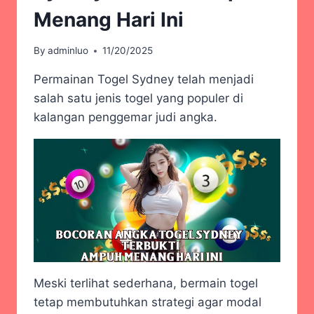
Menang Hari Ini
By
adminluo
11/20/2025
Permainan Togel Sydney telah menjadi
salah satu jenis togel yang populer di
kalangan penggemar judi angka.
Meski terlihat sederhana, bermain togel
tetap membutuhkan strategi agar modal