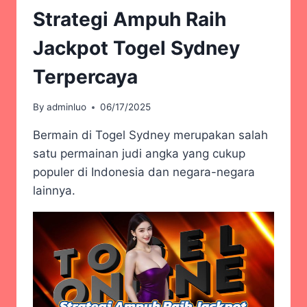
Strategi Ampuh Raih
Jackpot Togel Sydney
Terpercaya
By
adminluo
06/17/2025
Bermain di Togel Sydney merupakan salah
satu permainan judi angka yang cukup
populer di Indonesia dan negara-negara
lainnya.