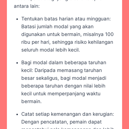
antara lain:
Tentukan batas harian atau mingguan:
Batasi jumlah modal yang akan
digunakan untuk bermain, misalnya 100
ribu per hari, sehingga risiko kehilangan
seluruh modal lebih kecil.
Bagi modal dalam beberapa taruhan
kecil: Daripada memasang taruhan
besar sekaligus, bagi modal menjadi
beberapa taruhan dengan nilai lebih
kecil untuk memperpanjang waktu
bermain.
Catat setiap kemenangan dan kerugian:
Dengan pencatatan, pemain dapat