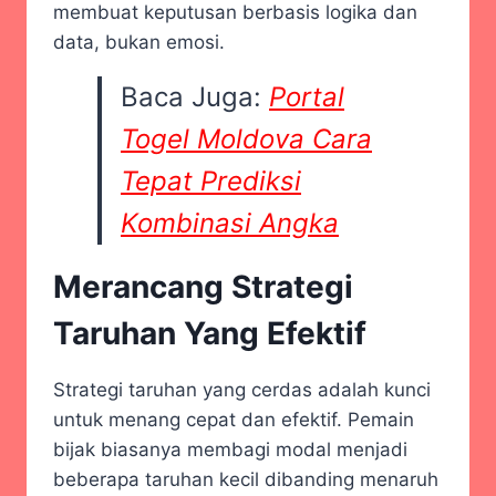
membuat keputusan berbasis logika dan
data, bukan emosi.
Baca Juga:
Portal
Togel Moldova Cara
Tepat Prediksi
Kombinasi Angka
Merancang Strategi
Taruhan Yang Efektif
Strategi taruhan yang cerdas adalah kunci
untuk menang cepat dan efektif. Pemain
bijak biasanya membagi modal menjadi
beberapa taruhan kecil dibanding menaruh