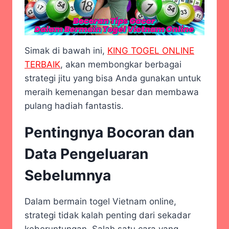
Simak di bawah ini,
KING TOGEL ONLINE
TERBAIK
, akan membongkar berbagai
strategi jitu yang bisa Anda gunakan untuk
meraih kemenangan besar dan membawa
pulang hadiah fantastis.
Pentingnya Bocoran dan
Data Pengeluaran
Sebelumnya
Dalam bermain togel Vietnam online,
strategi tidak kalah penting dari sekadar