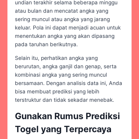
undian terakhir selama beberapa minggu
atau bulan dan mencatat angka yang
sering muncul atau angka yang jarang
keluar. Pola ini dapat menjadi acuan untuk
menentukan angka yang akan dipasang
pada taruhan berikutnya.
Selain itu, perhatikan angka yang
berurutan, angka ganjil dan genap, serta
kombinasi angka yang sering muncul
bersamaan. Dengan analisis data ini, Anda
bisa membuat prediksi yang lebih
terstruktur dan tidak sekadar menebak.
Gunakan Rumus Prediksi
Togel yang Terpercaya