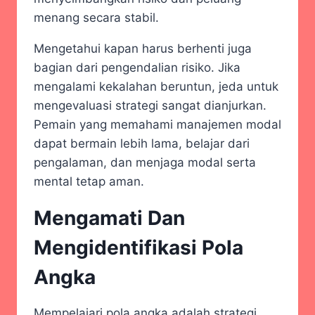
menang secara stabil.
Mengetahui kapan harus berhenti juga
bagian dari pengendalian risiko. Jika
mengalami kekalahan beruntun, jeda untuk
mengevaluasi strategi sangat dianjurkan.
Pemain yang memahami manajemen modal
dapat bermain lebih lama, belajar dari
pengalaman, dan menjaga modal serta
mental tetap aman.
Mengamati Dan
Mengidentifikasi Pola
Angka
Mempelajari pola angka adalah strategi