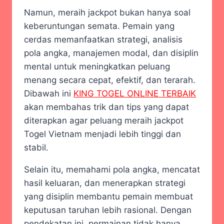
Namun, meraih jackpot bukan hanya soal
keberuntungan semata. Pemain yang
cerdas memanfaatkan strategi, analisis
pola angka, manajemen modal, dan disiplin
mental untuk meningkatkan peluang
menang secara cepat, efektif, dan terarah.
Dibawah ini
KING TOGEL ONLINE TERBAIK
akan membahas trik dan tips yang dapat
diterapkan agar peluang meraih jackpot
Togel Vietnam menjadi lebih tinggi dan
stabil.
Selain itu, memahami pola angka, mencatat
hasil keluaran, dan menerapkan strategi
yang disiplin membantu pemain membuat
keputusan taruhan lebih rasional. Dengan
pendekatan ini, permainan tidak hanya