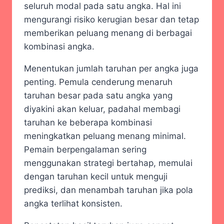
seluruh modal pada satu angka. Hal ini
mengurangi risiko kerugian besar dan tetap
memberikan peluang menang di berbagai
kombinasi angka.
Menentukan jumlah taruhan per angka juga
penting. Pemula cenderung menaruh
taruhan besar pada satu angka yang
diyakini akan keluar, padahal membagi
taruhan ke beberapa kombinasi
meningkatkan peluang menang minimal.
Pemain berpengalaman sering
menggunakan strategi bertahap, memulai
dengan taruhan kecil untuk menguji
prediksi, dan menambah taruhan jika pola
angka terlihat konsisten.