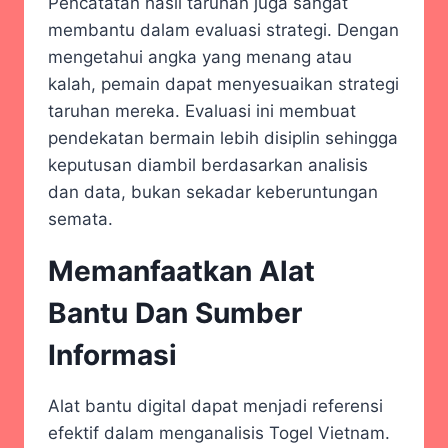
Pencatatan hasil taruhan juga sangat
membantu dalam evaluasi strategi. Dengan
mengetahui angka yang menang atau
kalah, pemain dapat menyesuaikan strategi
taruhan mereka. Evaluasi ini membuat
pendekatan bermain lebih disiplin sehingga
keputusan diambil berdasarkan analisis
dan data, bukan sekadar keberuntungan
semata.
Memanfaatkan Alat
Bantu Dan Sumber
Informasi
Alat bantu digital dapat menjadi referensi
efektif dalam menganalisis Togel Vietnam.