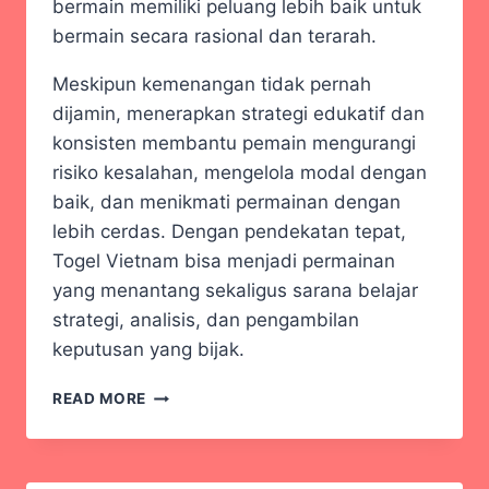
bermain memiliki peluang lebih baik untuk
bermain secara rasional dan terarah.
Meskipun kemenangan tidak pernah
dijamin, menerapkan strategi edukatif dan
konsisten membantu pemain mengurangi
risiko kesalahan, mengelola modal dengan
baik, dan menikmati permainan dengan
lebih cerdas. Dengan pendekatan tepat,
Togel Vietnam bisa menjadi permainan
yang menantang sekaligus sarana belajar
strategi, analisis, dan pengambilan
keputusan yang bijak.
TRIK
READ MORE
DAN
TIPS
MENDAPATKAN
JACKPOT