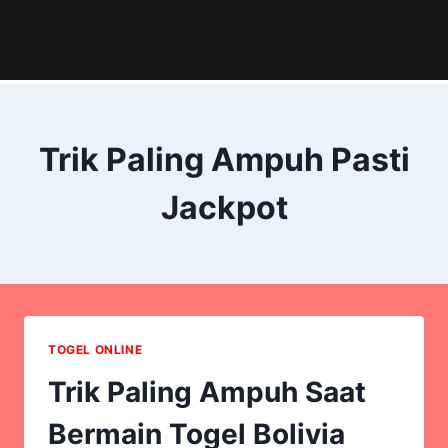
Skip
to
content
Trik Paling Ampuh Pasti
Jackpot
TOGEL ONLINE
Trik Paling Ampuh Saat
Bermain Togel Bolivia