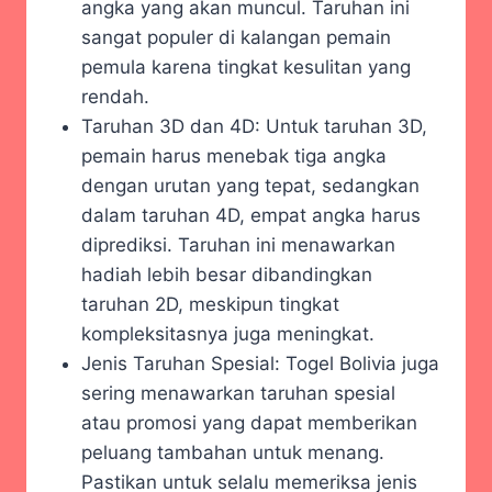
angka yang akan muncul. Taruhan ini
sangat populer di kalangan pemain
pemula karena tingkat kesulitan yang
rendah.
Taruhan 3D dan 4D: Untuk taruhan 3D,
pemain harus menebak tiga angka
dengan urutan yang tepat, sedangkan
dalam taruhan 4D, empat angka harus
diprediksi. Taruhan ini menawarkan
hadiah lebih besar dibandingkan
taruhan 2D, meskipun tingkat
kompleksitasnya juga meningkat.
Jenis Taruhan Spesial: Togel Bolivia juga
sering menawarkan taruhan spesial
atau promosi yang dapat memberikan
peluang tambahan untuk menang.
Pastikan untuk selalu memeriksa jenis