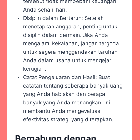
tersebut tidak membebani keuangan
Anda sehari-hari.
Disiplin dalam Bertaruh: Setelah
menetapkan anggaran, penting untuk
disiplin dalam bermain. Jika Anda
mengalami kekalahan, jangan tergoda
untuk segera menggandakan taruhan
Anda dalam usaha untuk mengejar
kerugian.
Catat Pengeluaran dan Hasil: Buat
catatan tentang seberapa banyak uang
yang Anda habiskan dan berapa
banyak yang Anda menangkan. Ini
membantu Anda mengevaluasi
efektivitas strategi yang diterapkan.
Bergabung dengan