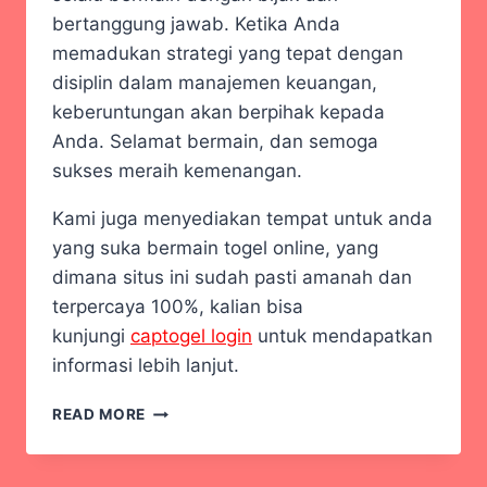
bertanggung jawab. Ketika Anda
memadukan strategi yang tepat dengan
disiplin dalam manajemen keuangan,
keberuntungan akan berpihak kepada
Anda. Selamat bermain, dan semoga
sukses meraih kemenangan.
Kami juga menyediakan tempat untuk anda
yang suka bermain togel online, yang
dimana situs ini sudah pasti amanah dan
terpercaya 100%, kalian bisa
kunjungi
captogel login
untuk mendapatkan
informasi lebih lanjut.
TRIK
READ MORE
PALING
AMPUH
SAAT