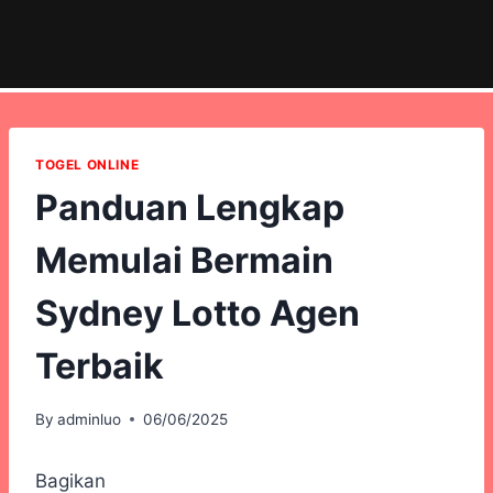
Skip
to
content
TOGEL ONLINE
Panduan Lengkap
Memulai Bermain
Sydney Lotto Agen
Terbaik
By
adminluo
06/06/2025
Bagikan