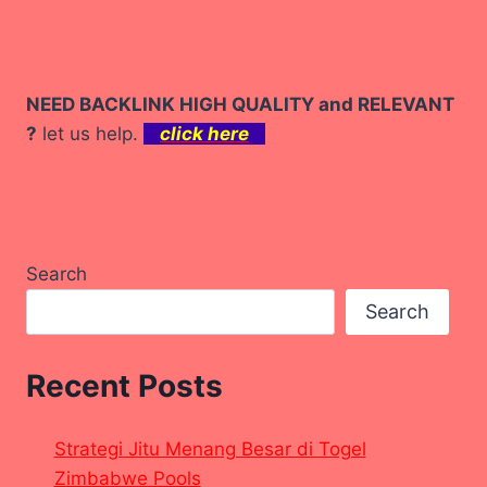
NEED BACKLINK HIGH QUALITY and RELEVANT
?
let us help.
click here
Search
Search
Recent Posts
Strategi Jitu Menang Besar di Togel
Zimbabwe Pools