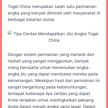
h
a
e
e
k
i
a
c
s
l
y
n
Togel China merupakan salah satu permainan
t
e
s
e
p
e
angka yang banyak diminati oleh masyarakat di
s
b
e
g
e
berbagai belahan dunia.
A
o
n
r
p
o
g
a
p
k
e
m
r
Dengan sistem permainan yang menarik dan
hadiah yang sangat menggiurkan, banyak
orang berusaha untuk menemukan angka-
angka jitu yang dapat membawa mereka pada
kemenangan. Meskipun hasil dari permainan ini
sangat bergantung pada keberuntungan,
terdapat beberapa tips cerdas yang dapat
Anda terapkan untuk meningkatkan peluang
Anda dalam meraih angka yang tepat. Dalam