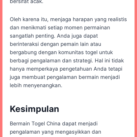
bersifat acak.
Oleh karena itu, menjaga harapan yang realistis
dan menikmati setiap momen permainan
sangatlah penting. Anda juga dapat
berinteraksi dengan pemain lain atau
bergabung dengan komunitas togel untuk
berbagi pengalaman dan strategi. Hal ini tidak
hanya memperkaya pengetahuan Anda tetapi
juga membuat pengalaman bermain menjadi
lebih menyenangkan.
Kesimpulan
Bermain Togel China dapat menjadi
pengalaman yang mengasyikkan dan