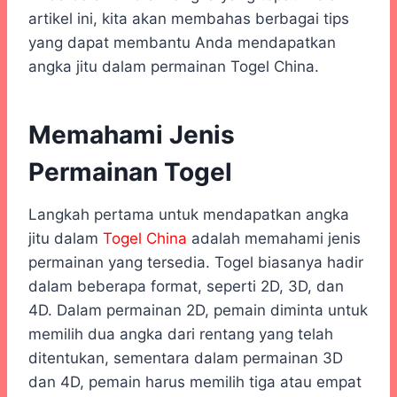
artikel ini, kita akan membahas berbagai tips
yang dapat membantu Anda mendapatkan
angka jitu dalam permainan Togel China.
Memahami Jenis
Permainan Togel
Langkah pertama untuk mendapatkan angka
jitu dalam
Togel China
adalah memahami jenis
permainan yang tersedia. Togel biasanya hadir
dalam beberapa format, seperti 2D, 3D, dan
4D. Dalam permainan 2D, pemain diminta untuk
memilih dua angka dari rentang yang telah
ditentukan, sementara dalam permainan 3D
dan 4D, pemain harus memilih tiga atau empat