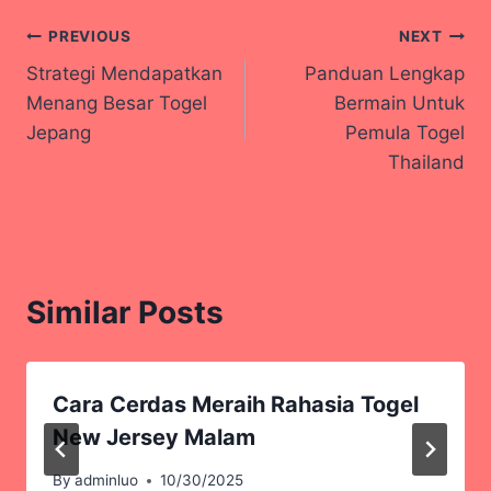
Post
PREVIOUS
NEXT
Strategi Mendapatkan
Panduan Lengkap
navigation
Menang Besar Togel
Bermain Untuk
Jepang
Pemula Togel
Thailand
Similar Posts
Cara Cerdas Meraih Rahasia Togel
New Jersey Malam
By
adminluo
10/30/2025