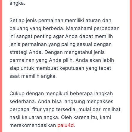
angka.
Setiap jenis permainan memiliki aturan dan
peluang yang berbeda. Memahami perbedaan
ini sangat penting agar Anda dapat memilih
jenis permainan yang paling sesuai dengan
strategi Anda. Dengan mengetahui jenis
permainan yang Anda pilih, Anda akan lebih
siap untuk membuat keputusan yang tepat
saat memilih angka.
Cukup dengan mengikuti beberapa langkah
sederhana. Anda bisa langsung mengakses
berbagai fitur yang tersedia, mulai dari melihat
hasil keluaran angka. Oleh karena itu, kami
merekomendasikan
palu4d
.