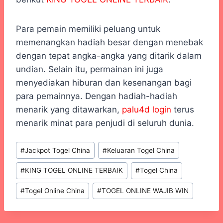
Para pemain memiliki peluang untuk
memenangkan hadiah besar dengan menebak
dengan tepat angka-angka yang ditarik dalam
undian. Selain itu, permainan ini juga
menyediakan hiburan dan kesenangan bagi
para pemainnya. Dengan hadiah-hadiah
menarik yang ditawarkan,
palu4d login
terus
menarik minat para penjudi di seluruh dunia.
Post
#
Jackpot Togel China
#
Keluaran Togel China
Tags:
#
KING TOGEL ONLINE TERBAIK
#
Togel China
#
Togel Online China
#
TOGEL ONLINE WAJIB WIN